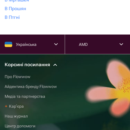
В Прошян
В Птгні
Українська
AMD
Корсині посилання
Про Flowwow
Айдентика бренду Flowwow
Медіа та партнерства
Карʼєра
Наш журнал
Центр допомоги