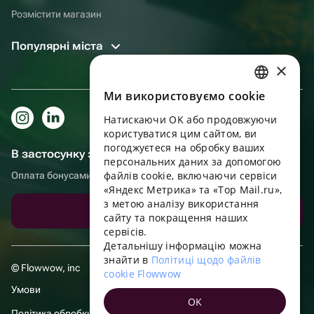
Розмістити магазин
Популярні міста
×
Ми використовуємо cookie
RUSSIAN
Натискаючи OK або продовжуючи
ENGLISH
користуватися цим сайтом, ви
UKRAINIAN
погоджуєтеся на обробку ваших
В застосунку зручніше!
персональних даних за допомогою
PORTUGUESE
файлів cookie, включаючи сервіси
Оплата бонусами, самовивіз, зручний чат підтримки
«Яндекс Метрика» та «Top Mail.ru»,
SPANISH
з метою аналізу використання
Завантажити додаток
сайту та покращення наших
HUNGARIAN
сервісів.
ITALIAN
Детальнішу інформацію можна
знайти в
Політиці щодо файлів
FRENCH
© Flowwow, inc
cookie Flowwow
TURKISH
Умови
OK
GERMAN
Політика обробки даних