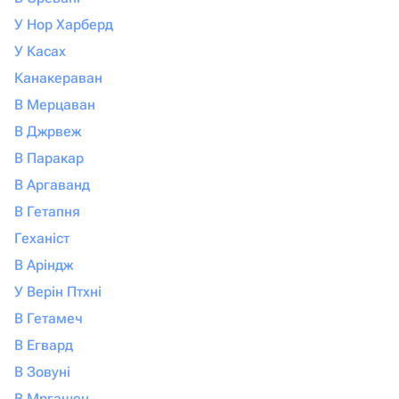
У Нор Харберд
У Касах
Канакераван
В Мерцаван
В Джрвеж
В Паракар
В Аргаванд
В Гетапня
Геханіст
В Аріндж
У Верін Птхні
В Гетамеч
В Егвард
В Зовуні
В Мргашен