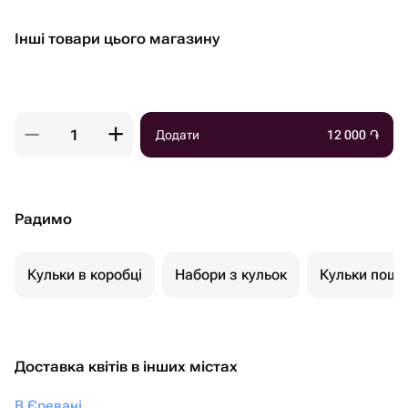
Інші товари цього магазину
Додати
12 000
֏
Радимо
Кульки в коробці
Набори з кульок
Кульки пошт
Доставка квітів в інших містах
В Єревані