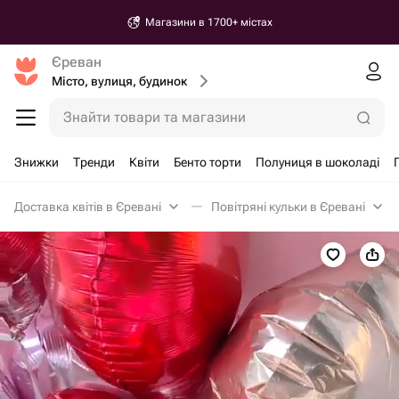
Магазини в 1700+ містах
Єреван
Місто, вулиця, будинок
Знайти товари та магазини
Знижки
Тренди
Квіти
Бенто торти
Полуниця в шоколаді
Доставка квітів в Єревані
Повітряні кульки в Єревані