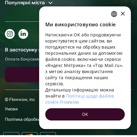
Популярні міста
×
Ми використовуємо cookie
RUSSIAN
Натискаючи OK або продовжуючи
ENGLISH
користуватися цим сайтом, ви
UKRAINIAN
погоджуєтеся на обробку ваших
В застосунку зручніше!
персональних даних за допомогою
PORTUGUESE
файлів cookie, включаючи сервіси
Оплата бонусами, самовивіз, зручний чат підтримки
«Яндекс Метрика» та «Top Mail.ru»,
SPANISH
з метою аналізу використання
Завантажити додаток
сайту та покращення наших
HUNGARIAN
сервісів.
ITALIAN
Детальнішу інформацію можна
знайти в
Політиці щодо файлів
FRENCH
© Flowwow, inc
cookie Flowwow
TURKISH
Умови
OK
GERMAN
Політика обробки даних
POLISH