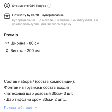
Отримаєте 984 бонуса
FlowBerry by BUYR - Супермагазин.
Супермагазини - це магазини з відмінними відгуками, які
докладають зусиль для якісного сервісу.
Розмір
Ширина - 80 см
Висота - 200 см
Состав набора / (состав композиции):
Фонтан на грузике,в состав входит.
-латексный шар розовый 30см- 3 шт;
-Шар тиффани хром 30см- 2 шт;
-шар серебро хром 30см- 2 шт;
Показати більше
-шар синий хром 30см- 3 шт.