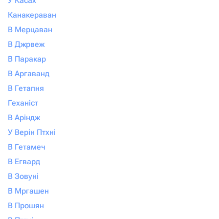
У Касах
Канакераван
В Мерцаван
В Джрвеж
В Паракар
В Аргаванд
В Гетапня
Геханіст
В Аріндж
У Верін Птхні
В Гетамеч
В Егвард
В Зовуні
В Мргашен
В Прошян