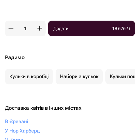
Додати
19 676
֏
Радимо
Кульки в коробці
Набори з кульок
Кульки пошт
Доставка квітів в інших містах
В Єревані
У Нор Харберд