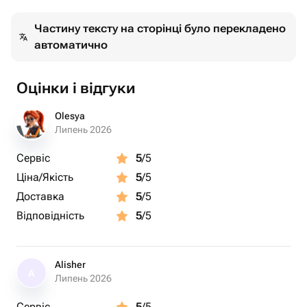
Шары обработаны специальным раствором
Частину тексту на сторінці було перекладено
Hi-Float для долгого полёта.
автоматично
Доставляем в транспортировочном пакете.
При желании бесплатно подпишем от Вас открытку
Сроки полёта шаров:
Оцінки і відгуки
- Фольгированные шары - 72 часа
- Полёт латексного шарика 30-35см - 48 часов
Olesya
- Полёт латексного шара с конфетти - 24 часа
Липень 2026
Сервіс
5
/5
Ціна/Якість
5
/5
Доставка
5
/5
Відповідність
5
/5
Alisher
A
Липень 2026
Сервіс
5
/5