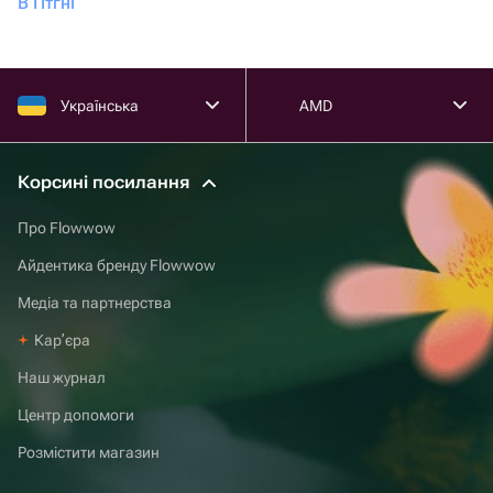
В Птгні
Українська
AMD
Корсині посилання
Про Flowwow
Айдентика бренду Flowwow
Медіа та партнерства
Карʼєра
Наш журнал
Центр допомоги
Розмістити магазин