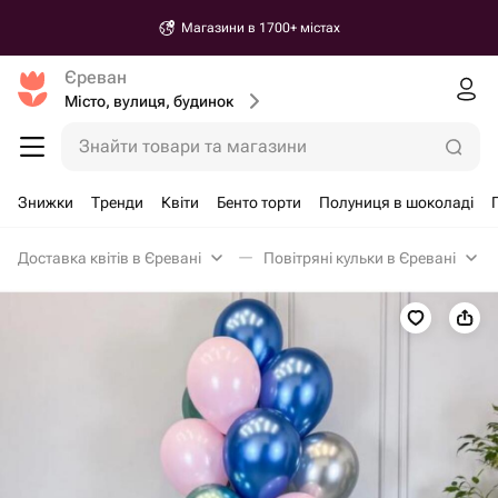
Магазини в 1700+ містах
Єреван
Місто, вулиця, будинок
Знайти товари та магазини
Знижки
Тренди
Квіти
Бенто торти
Полуниця в шоколаді
Доставка квітів в Єревані
Повітряні кульки в Єревані