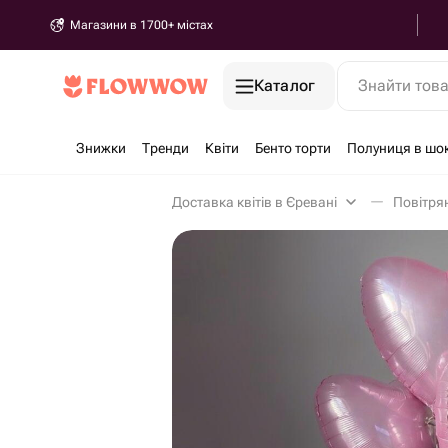
Магазини в 1700+ містах
Каталог
Знайти тов
Знижки
Тренди
Квіти
Бенто торти
Полуниця в шо
Доставка квітів в Єревані
Повітрян