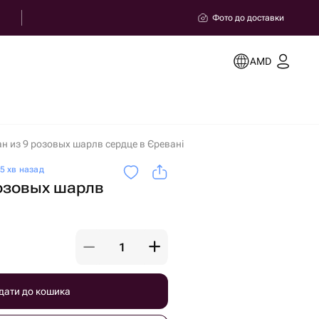
Фото до доставки
AMD
н из 9 розовых шарлв сердце в Єревані
5 хв назад
розовых шарлв
дати до кошика