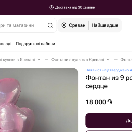
Доставка від 30 хвилин
ари та магазини
Єреван
Найшвидше
коладі
Подарункові набори
і кульки в Єревані
Фонтани з кульок в Єревані
Фонта
Наявність підтверджено 4
Фонтан из 9 
сердце
18 000
֏
До