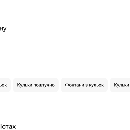
ну
ьок
Кульки поштучно
Фонтани з кульок
Кульки
істах