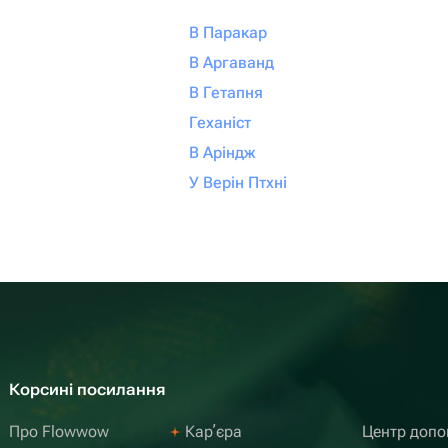
В Паракар
В Аргаванд
В Гетапня
Геханіст
В Аріндж
У Верін Птхні
Корсині посилання
Про Flowwow
Карʼєра
Центр доп