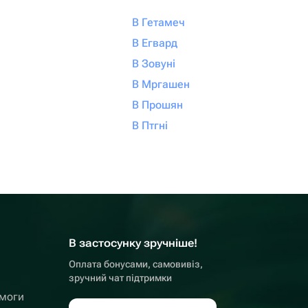
В Гетамеч
В Егвард
В Зовуні
В Мргашен
В Прошян
В Птгні
В застосунку зручніше!
Оплата бонусами, самовивіз,
зручний чат підтримки
омоги