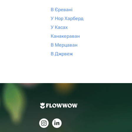
В Єревані
У Нор Харберд
У Касах
Канакераван
В Мерцаван
В Джрвеж