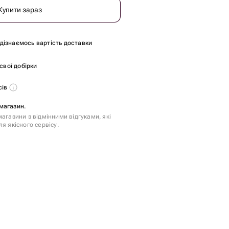
Купити зараз
и дізнаємось вартість доставки
 свої добірки
сів
магазин.
агазини з відмінними відгуками, які
я якісного сервісу.