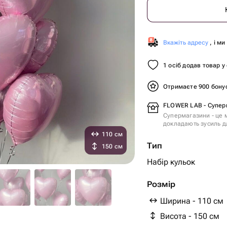
Вкажіть адресу
, і м
1 осіб додав товар у
Отримаєте 900 бону
FLOWER LAB - Супер
Супермагазини - це м
докладають зусиль дл
110 см
Тип
150 см
Набір кульок
Розмір
Ширина - 110 см
Висота - 150 см