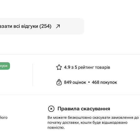
зати всі відгуки (254)
нуси
4.9 з 5
рейтинг товарів
849
оцінок
•
468
покупок
Правила скасування
його
Ви можете безкоштовно скасувати замовлення до
початку доставки, кошти буде відшкодовано
повністю.