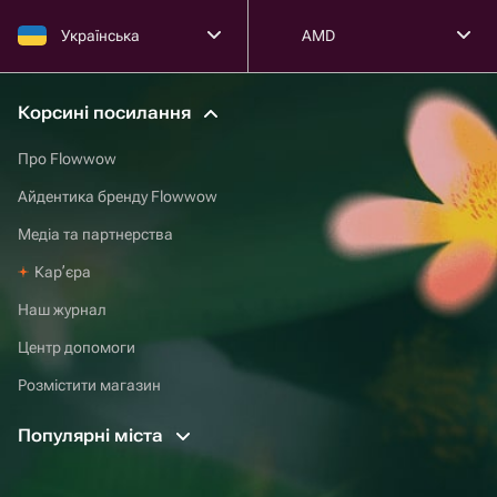
Українська
AMD
Корсині посилання
Про Flowwow
Айдентика бренду Flowwow
Медіа та партнерства
Карʼєра
Наш журнал
Центр допомоги
Розмістити магазин
Популярні міста