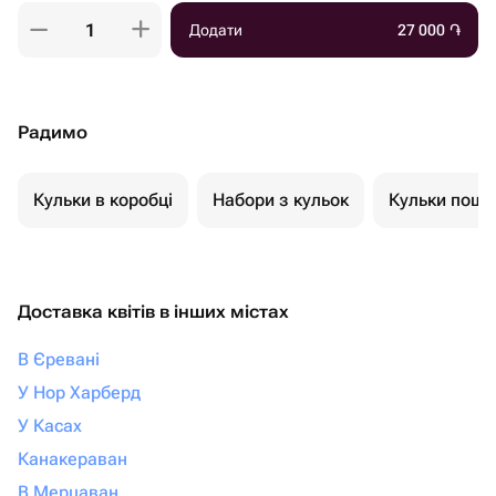
Додати
27 000
֏
Радимо
Кульки в коробці
Набори з кульок
Кульки пошт
Доставка квітів в інших містах
В Єревані
У Нор Харберд
У Касах
Канакераван
В Мерцаван