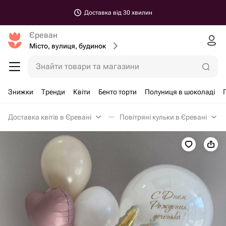
Доставка від 30 хвилин
Єреван
Місто, вулиця, будинок
Знайти товари та магазини
Знижки
Тренди
Квіти
Бенто торти
Полуниця в шоколаді
Доставка квітів в Єревані
Повітряні кульки в Єревані