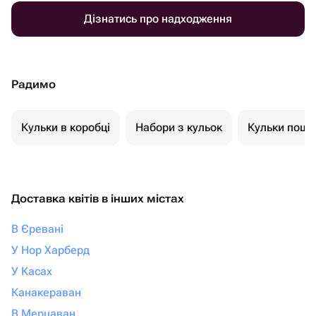
Дізнатись про надходження
Радимо
Кульки в коробці
Набори з кульок
Кульки пошт
Доставка квітів в інших містах
В Єревані
У Нор Харберд
У Касах
Канакераван
В Мерцаван