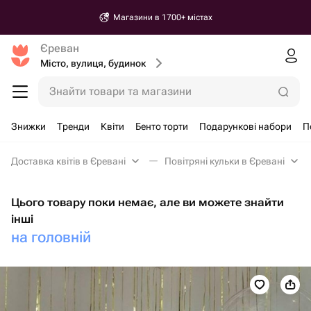
Магазини в 1700+ містах
Єреван
Місто, вулиця, будинок
Знайти товари та магазини
Знижки
Тренди
Квіти
Бенто торти
Подарункові набори
П
Доставка квітів в Єревані
Повітряні кульки в Єревані
Цього товару поки немає, але ви можете знайти
інші
на головній