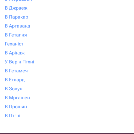
В Джрвеж
В Паракар
В Аргаванд
В Гетапня
Геханіст
В Аріндж
У Верін Птхні
В Гетамеч
В Егвард
В Зовуні
В Мргашен
В Прошян
В Птгні