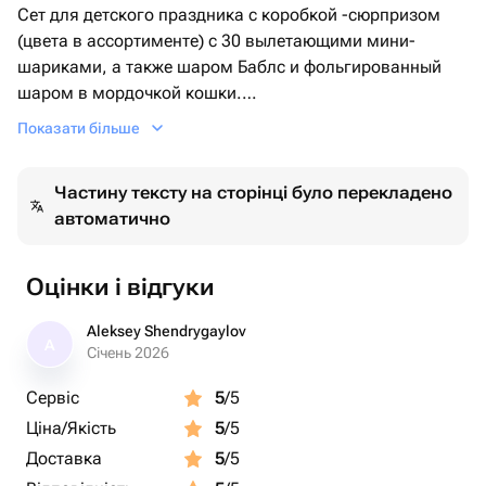
Сет для детского праздника с коробкой -сюрпризом
(цвета в ассортименте) с 30 вылетающими мини-
шариками, а также шаром Баблс и фольгированный
шаром в мордочкой кошки.
В комплект входят:
Показати більше
- коробка 60*60
- 30 мини шаров с гелием
Частину тексту на сторінці було перекладено
- шар Баблс с конфетти и индивидуальной надписью
автоматично
- шар фольгированный в виде мордочки кошечки
-бант, ленточки, грузики
Все шары обработаны специальной жидкостью, что
Оцінки і відгуки
позволяет увеличить время полета от 3 дней и больше.
Мини шарики летают 1 день, поскольку в них меньшее
Aleksey Shendrygaylov
A
количество гелия, поэтому лучше заказывать
Січень 2026
композицию ко времени мероприятия.
Сервіс
5
/5
Композиция отлично подойдёт на день рождения
Ціна/Якість
5
/5
дочки, внучки, племянницы. Дети очень радуются
такому сюрпризу
Доставка
5
/5