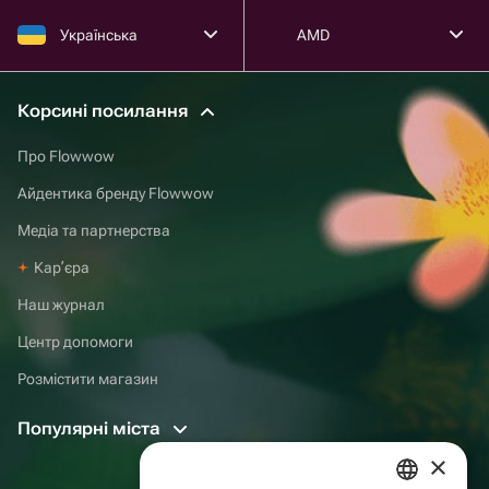
Українська
AMD
Корсині посилання
Про Flowwow
Айдентика бренду Flowwow
Медіа та партнерства
Карʼєра
Наш журнал
Центр допомоги
Розмістити магазин
Популярні міста
×