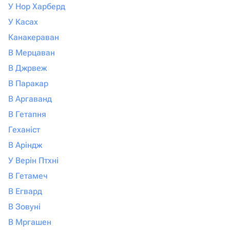
У Нор Харберд
У Касах
Канакераван
В Мерцаван
В Джрвеж
В Паракар
В Аргаванд
В Гетапня
Геханіст
В Аріндж
У Верін Птхні
В Гетамеч
В Егвард
В Зовуні
В Мргашен