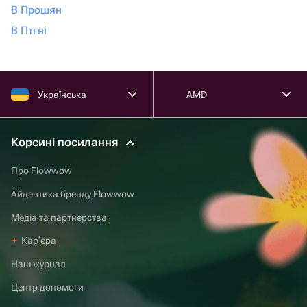
В Прошян
В Птгні
Українська
AMD
Корсині посилання
Про Flowwow
Айдентика бренду Flowwow
Медіа та партнерства
Карʼєра
Наш журнал
Центр допомоги