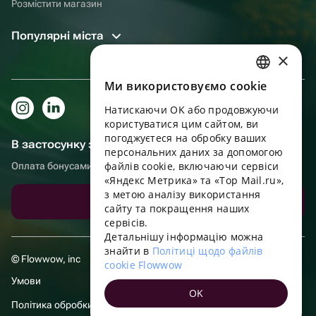
Розмістити магазин
Популярні міста
×
Ми використовуємо cookie
RUSSIAN
Натискаючи OK або продовжуючи
ENGLISH
користуватися цим сайтом, ви
UKRAINIAN
погоджуєтеся на обробку ваших
В застосунку зручніше!
персональних даних за допомогою
PORTUGUESE
файлів cookie, включаючи сервіси
Оплата бонусами, самовивіз, зручний чат підтримки
«Яндекс Метрика» та «Top Mail.ru»,
SPANISH
з метою аналізу використання
Завантажити додаток
сайту та покращення наших
HUNGARIAN
сервісів.
ITALIAN
Детальнішу інформацію можна
знайти в
Політиці щодо файлів
FRENCH
© Flowwow, inc
cookie Flowwow
TURKISH
Умови
OK
GERMAN
Політика обробки даних