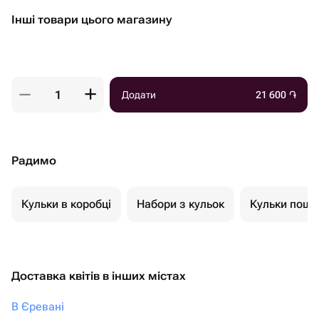
Інші товари цього магазину
Додати
21 600
֏
Радимо
Кульки в коробці
Набори з кульок
Кульки пошт
Доставка квітів в інших містах
В Єревані