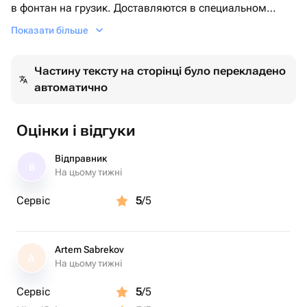
в фонтан на грузик. Доставляются в специальном
транспортировочном пакете. Комплектация: 3 звезды
Показати більше
серебро 4 шара с конфетти серебро 3 белых шара 3
розовых шара
Частину тексту на сторінці було перекладено
автоматично
Оцінки і відгуки
Відправник
В
На цьому тижні
Сервіс
5
/5
Artem Sabrekov
A
На цьому тижні
Сервіс
5
/5