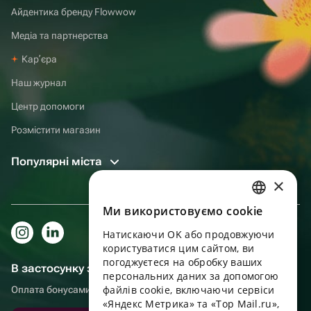
Айдентика бренду Flowwow
Медіа та партнерства
Карʼєра
Наш журнал
Центр допомоги
Розмістити магазин
Популярні міста
×
Ми використовуємо cookie
RUSSIAN
Натискаючи OK або продовжуючи
ENGLISH
користуватися цим сайтом, ви
UKRAINIAN
погоджуєтеся на обробку ваших
В застосунку зручніше!
персональних даних за допомогою
PORTUGUESE
файлів cookie, включаючи сервіси
Оплата бонусами, самовивіз, зручний чат підтримки
«Яндекс Метрика» та «Top Mail.ru»,
SPANISH