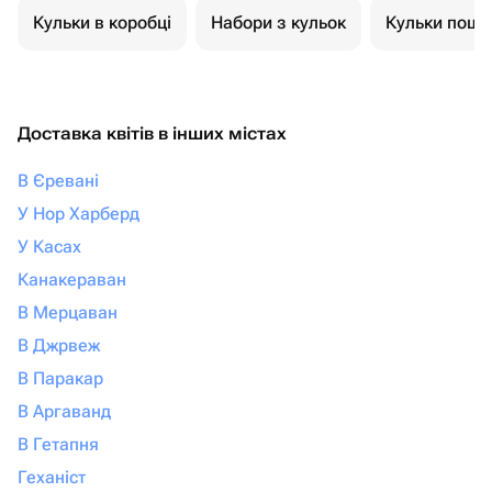
Кульки в коробці
Набори з кульок
Кульки пошт
Доставка квітів в інших містах
В Єревані
У Нор Харберд
У Касах
Канакераван
В Мерцаван
В Джрвеж
В Паракар
В Аргаванд
В Гетапня
Геханіст