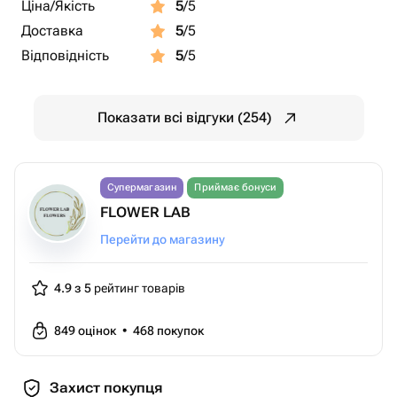
Ціна/Якість
5
/5
Доставка
5
/5
Відповідність
5
/5
Показати всі відгуки (254)
Супермагазин
Приймає бонуси
FLOWER LAB
Перейти до магазину
4.9 з 5
рейтинг товарів
849
оцінок
•
468
покупок
Захист покупця