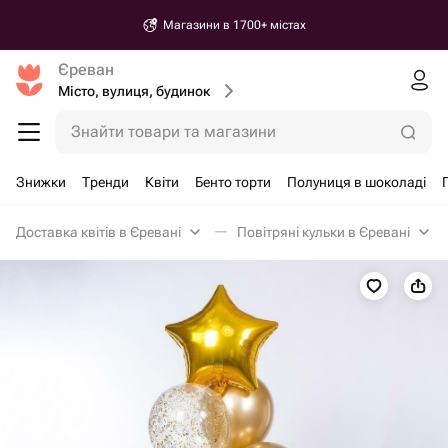
Магазини в 1700+ містах
Єреван
Місто, вулиця, будинок
Знайти товари та магазини
Знижки
Тренди
Квіти
Бенто торти
Полуниця в шоколаді
Доставка квітів в Єревані
Повітряні кульки в Єревані