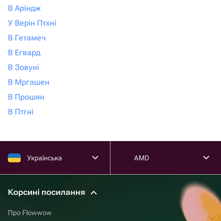
В Аріндж
У Верін Птхні
В Гетамеч
В Егвард
В Зовуні
В Мргашен
В Прошян
В Птгні
Українська
AMD
Корсині посилання
Про Flowwow