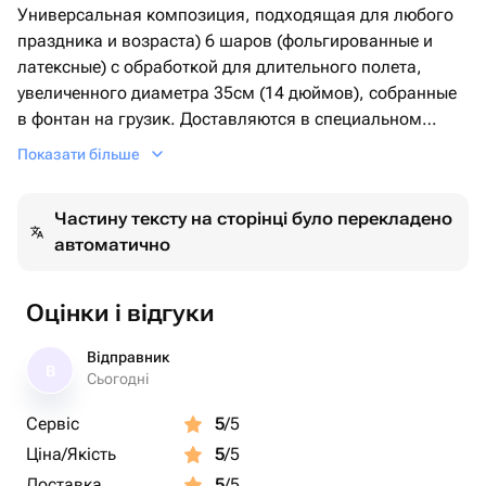
Универсальная композиция, подходящая для любого
праздника и возраста) 6 шаров (фольгированные и
латексные) с обработкой для длительного полета,
увеличенного диаметра 35см (14 дюймов), собранные
в фонтан на грузик. Доставляются в специальном
транспортировочном пакете. Комплектация: 1 звезда
Показати більше
золото 2 шара с конфетти золото 3 золото хром.
Частину тексту на сторінці було перекладено
автоматично
Оцінки і відгуки
Відправник
В
Сьогодні
Сервіс
5
/5
Ціна/Якість
5
/5
Доставка
5
/5