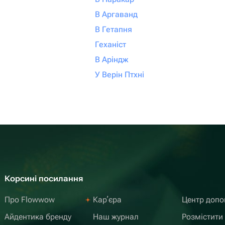
В Аргаванд
В Гетапня
Геханіст
В Аріндж
У Верін Птхні
Корсині посилання
Про Flowwow
Карʼєра
Центр доп
Айдентика бренду
Наш журнал
Розмістити