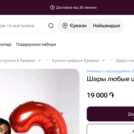
Доставка від 30 хвилин
ари та магазини
Єреван
Найшвидше
коладі
Подарункові набори
і кульки в Єревані
Кульки-цифри в Єревані
Шары люб
Наявність підтверджено 2 
Шары любые 
19 000
֏
До