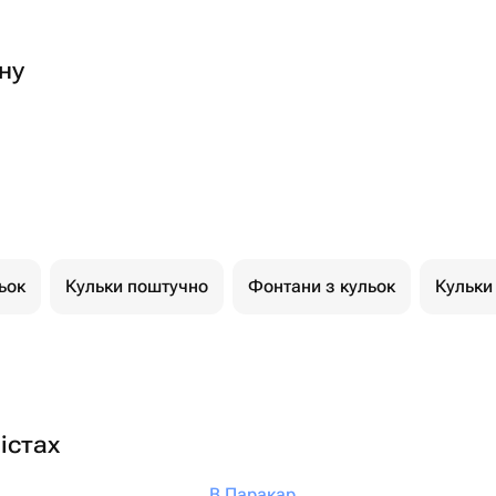
ну
ьок
Кульки поштучно
Фонтани з кульок
Кульки
істах
В Паракар