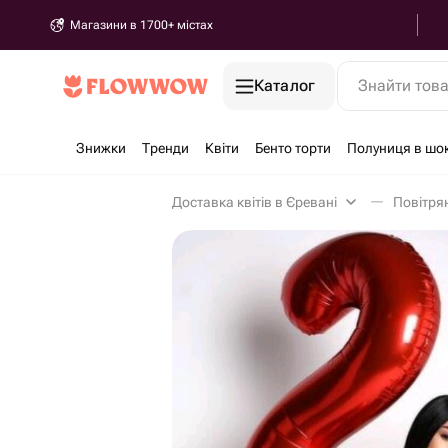
Магазини в 1700+ містах
Каталог
Знайти тов
Знижки
Тренди
Квіти
Бенто торти
Полуниця в шо
Доставка квітів в Єревані
Повітрян