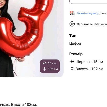
Вкажіть адресу
, і м
Отримаєте 950 бону
Тип
Цифри
Розмір
Ширина - 15 см
15 см
Висота - 102 см
102 см
 люблю цифру на палочках. Высота 102см.