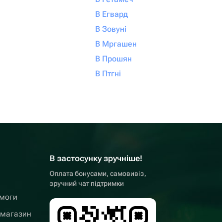
В Егвард
В Зовуні
В Мргашен
В Прошян
В Птгні
В застосунку зручніше!
Оплата бонусами, самовивіз,
зручний чат підтримки
омоги
 магазин