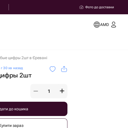
Фото до доставки
AMD
ые цифры 2шт в Єревані
г 30 хв назад
цифры 2шт
дати до кошика
Купити зараз