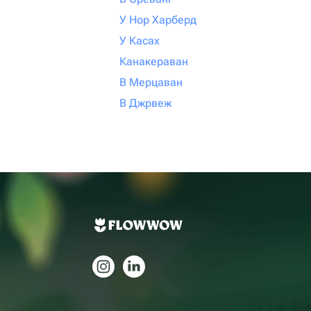
У Нор Харберд
У Касах
Канакераван
В Мерцаван
В Джрвеж