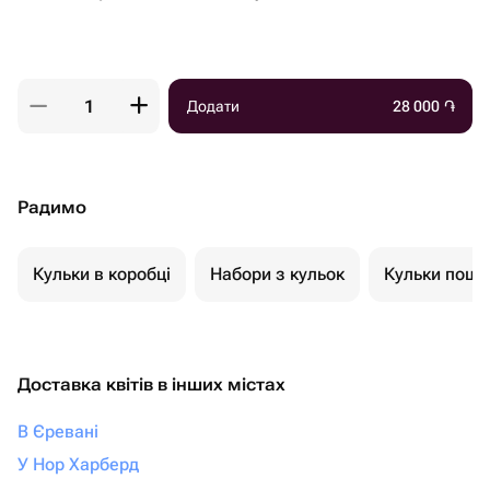
Додати
28 000
֏
Радимо
Кульки в коробці
Набори з кульок
Кульки пошт
Доставка квітів в інших містах
В Єревані
У Нор Харберд