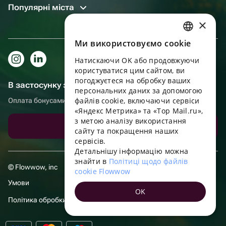
Популярні міста
×
Ми використовуємо cookie
RUSSIAN
Натискаючи OK або продовжуючи
ENGLISH
користуватися цим сайтом, ви
UKRAINIAN
погоджуєтеся на обробку ваших
В застосунку зручніше!
персональних даних за допомогою
PORTUGUESE
файлів cookie, включаючи сервіси
Оплата бонусами, самовивіз, зручний чат підтримки
«Яндекс Метрика» та «Top Mail.ru»,
SPANISH
з метою аналізу використання
Завантажити додаток
сайту та покращення наших
HUNGARIAN
сервісів.
ITALIAN
Детальнішу інформацію можна
знайти в
Політиці щодо файлів
FRENCH
© Flowwow, inc
cookie Flowwow
TURKISH
Умови
OK
GERMAN
Політика обробки даних
POLISH