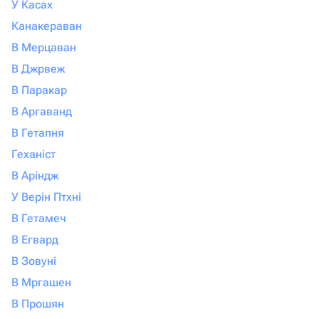
У Касах
Канакераван
В Мерцаван
В Джрвеж
В Паракар
В Аргаванд
В Гетапня
Геханіст
В Аріндж
У Верін Птхні
В Гетамеч
В Егвард
В Зовуні
В Мргашен
В Прошян