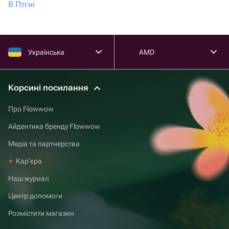
В Птгні
Українська
AMD
Корсині посилання
Про Flowwow
Айдентика бренду Flowwow
Медіа та партнерства
Карʼєра
Наш журнал
Центр допомоги
Розмістити магазин