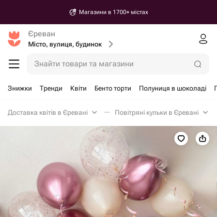
Магазини в 1700+ містах
Єреван
Місто, вулиця, будинок
Знайти товари та магазини
Знижки
Тренди
Квіти
Бенто торти
Полуниця в шоколаді
Доставка квітів в Єревані
Повітряні кульки в Єревані