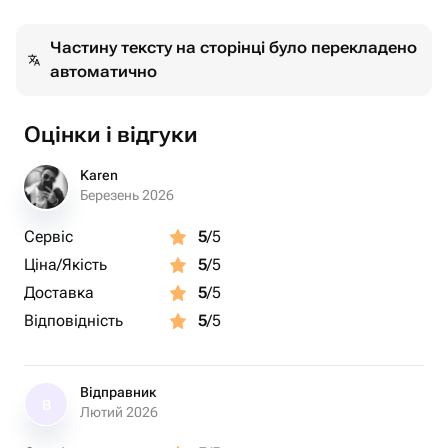
▪️Шар хром розовый
▪️Шар прозрачный с конфетти розовое золото
Частину тексту на сторінці було перекладено
автоматично
Вы можете выбрать любое количество от 10шт
Оцінки і відгуки
Karen
Березень 2026
Сервіс
5
/5
Ціна/Якість
5
/5
Доставка
5
/5
Відповідність
5
/5
Відправник
В
Лютий 2026