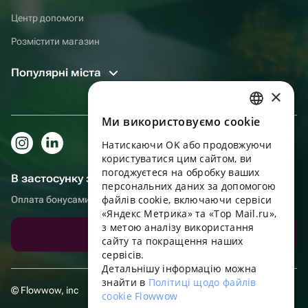
Центр допомоги
Розмістити магазин
Популярні міста
×
Ми використовуємо cookie
RUSSIAN
Натискаючи OK або продовжуючи
ENGLISH
користуватися цим сайтом, ви
UKRAINIAN
погоджуєтеся на обробку ваших
В застосунку зручніше!
персональних даних за допомогою
PORTUGUESE
файлів cookie, включаючи сервіси
Оплата бонусами, самовивіз, зручний чат підтримки
«Яндекс Метрика» та «Top Mail.ru»,
SPANISH
з метою аналізу використання
Завантажити додаток
сайту та покращення наших
HUNGARIAN
сервісів.
ITALIAN
Детальнішу інформацію можна
знайти в
Політиці щодо файлів
FRENCH
© Flowwow, inc
cookie Flowwow