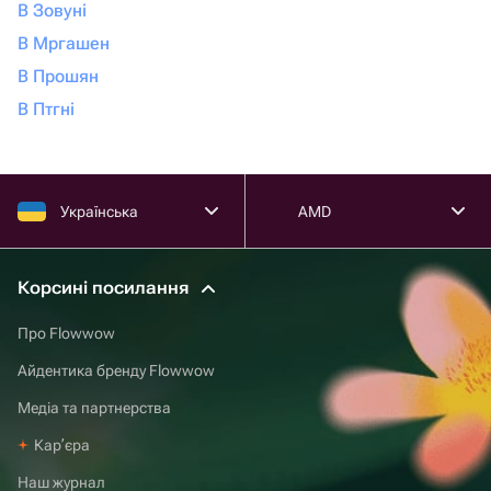
В Зовуні
В Мргашен
В Прошян
В Птгні
Українська
AMD
Корсині посилання
Про Flowwow
Айдентика бренду Flowwow
Медіа та партнерства
Карʼєра
Наш журнал