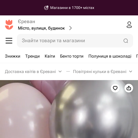
Магазини в 1700+ містах
Єреван
Місто, вулиця, будинок
Знайти товари та магазини
Знижки
Тренди
Квіти
Бенто торти
Полуниця в шоколаді
Доставка квітів в Єревані
Повітряні кульки в Єревані