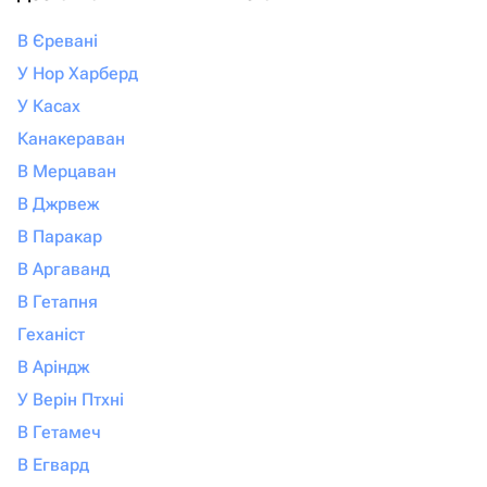
В Єревані
У Нор Харберд
У Касах
Канакераван
В Мерцаван
В Джрвеж
В Паракар
В Аргаванд
В Гетапня
Геханіст
В Аріндж
У Верін Птхні
В Гетамеч
В Егвард