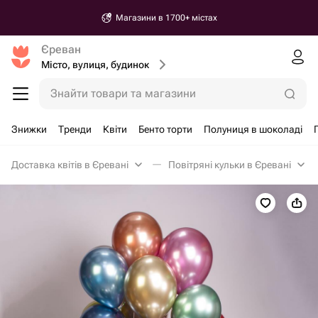
Магазини в 1700+ містах
Єреван
Місто, вулиця, будинок
Знайти товари та магазини
Знижки
Тренди
Квіти
Бенто торти
Полуниця в шоколаді
Доставка квітів в Єревані
Повітряні кульки в Єревані