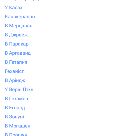
У Касах
Канакераван
В Мерцаван
В Джрвеж
В Паракар
В Аргаванд
В Гетапня
Геханіст
В Аріндж
У Верін Птхні
В Гетамеч
В Егвард
В Зовуні
В Мргашен
В Прошян