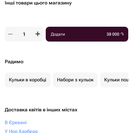
Інші товари цього магазину
Додати
38 000
֏
Радимо
Кульки в коробці
Набори з кульок
Кульки пошт
Доставка квітів в інших містах
В Єревані
У Нор Харберд