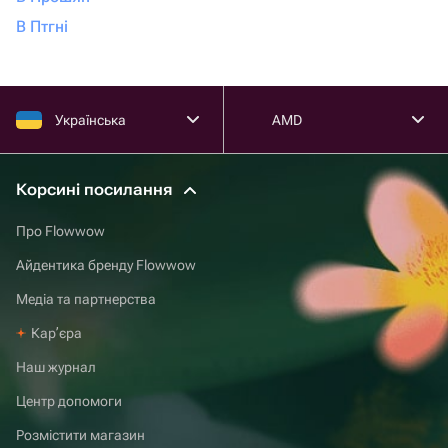
В Птгні
Українська
AMD
Корсині посилання
Про Flowwow
Айдентика бренду Flowwow
Медіа та партнерства
Карʼєра
Наш журнал
Центр допомоги
Розмістити магазин