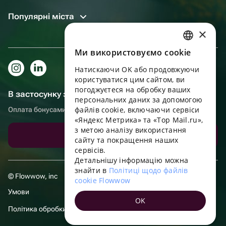
Популярні міста
×
Ми використовуємо cookie
RUSSIAN
Натискаючи OK або продовжуючи
ENGLISH
користуватися цим сайтом, ви
UKRAINIAN
погоджуєтеся на обробку ваших
В застосунку зручніше!
персональних даних за допомогою
PORTUGUESE
файлів cookie, включаючи сервіси
Оплата бонусами, самовивіз, зручний чат підтримки
«Яндекс Метрика» та «Top Mail.ru»,
SPANISH
з метою аналізу використання
Завантажити додаток
сайту та покращення наших
HUNGARIAN
сервісів.
ITALIAN
Детальнішу інформацію можна
знайти в
Політиці щодо файлів
FRENCH
© Flowwow, inc
cookie Flowwow
TURKISH
Умови
OK
GERMAN
Політика обробки даних
POLISH