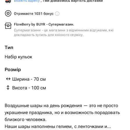
Вкажіть адресу
, і ми дізнаємось вартість доставки
Отримаєте 1031 бонус
FlowBerry by BUYR - Супермагазин.
Супермагазини - це магазини з відмінними відгуками, які
докладають зусиль для якісного сервісу.
Тип
Набір кульок
Розмір
Ширина - 70 см
Висота - 100 см
Воздушные шары на день рождения — это не просто
украшение праздника, но и возможность порадовать
близкого человека.
Наши шары наполнены гелием, с ленточками и