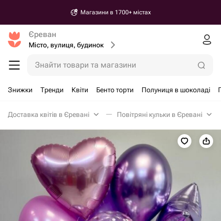
Магазини в 1700+ містах
Єреван
Місто, вулиця, будинок
Знайти товари та магазини
Знижки
Тренди
Квіти
Бенто торти
Полуниця в шоколаді
Доставка квітів в Єревані
Повітряні кульки в Єревані