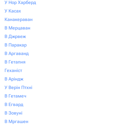
У Нор Харберд
У Касах
Канакераван
В Мерцаван
В Джрвеж
В Паракар
В Аргаванд
В Гетапня
Геханіст
В Аріндж
У Верін Птхні
В Гетамеч
В Егвард
В Зовуні
В Мргашен