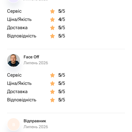
цвета 30 см - 1 шт.
Сервіс
5
/5
Возд. шар с гелием металлик сиреневого цвета 30 см -
Ціна/Якість
4
/5
2 шт.
Доставка
5
/5
Відповідність
5
/5
Face Off
Липень 2026
Сервіс
5
/5
Ціна/Якість
5
/5
Доставка
5
/5
Відповідність
5
/5
Відправник
В
Липень 2026