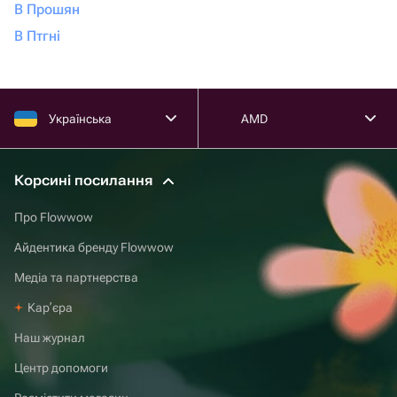
В Прошян
В Птгні
Українська
AMD
Корсині посилання
Про Flowwow
Айдентика бренду Flowwow
Медіа та партнерства
Карʼєра
Наш журнал
Центр допомоги