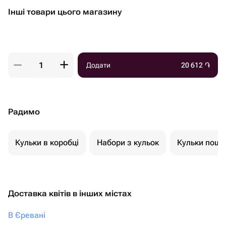
Інші товари цього магазину
Додати
20 612
֏
Радимо
Кульки в коробці
Набори з кульок
Кульки пошт
Доставка квітів в інших містах
В Єревані