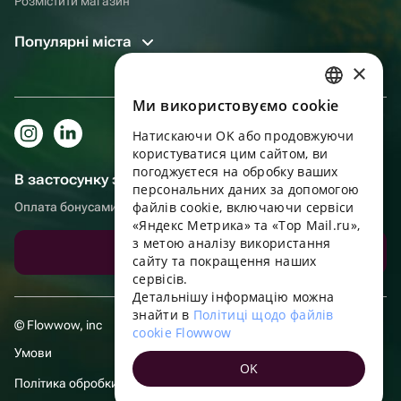
Розмістити магазин
Популярні міста
×
Ми використовуємо cookie
RUSSIAN
Натискаючи OK або продовжуючи
ENGLISH
користуватися цим сайтом, ви
UKRAINIAN
погоджуєтеся на обробку ваших
В застосунку зручніше!
персональних даних за допомогою
PORTUGUESE
файлів cookie, включаючи сервіси
Оплата бонусами, самовивіз, зручний чат підтримки
«Яндекс Метрика» та «Top Mail.ru»,
SPANISH
з метою аналізу використання
Завантажити додаток
сайту та покращення наших
HUNGARIAN
сервісів.
ITALIAN
Детальнішу інформацію можна
знайти в
Політиці щодо файлів
FRENCH
© Flowwow, inc
cookie Flowwow
TURKISH
Умови
OK
GERMAN
Політика обробки даних