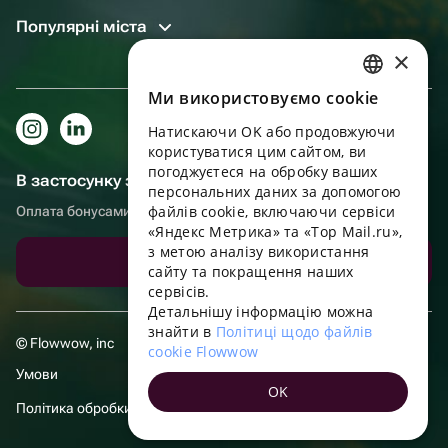
Популярні міста
×
Ми використовуємо cookie
RUSSIAN
Натискаючи OK або продовжуючи
ENGLISH
користуватися цим сайтом, ви
UKRAINIAN
погоджуєтеся на обробку ваших
В застосунку зручніше!
персональних даних за допомогою
PORTUGUESE
файлів cookie, включаючи сервіси
Оплата бонусами, самовивіз, зручний чат підтримки
«Яндекс Метрика» та «Top Mail.ru»,
SPANISH
з метою аналізу використання
Завантажити додаток
сайту та покращення наших
HUNGARIAN
сервісів.
ITALIAN
Детальнішу інформацію можна
знайти в
Політиці щодо файлів
FRENCH
© Flowwow, inc
cookie Flowwow
TURKISH
Умови
OK
GERMAN
Політика обробки даних
POLISH