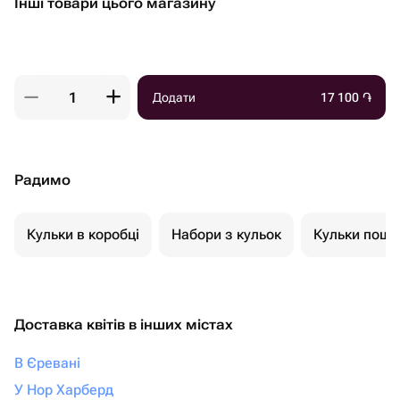
Інші товари цього магазину
Додати
17 100
֏
Радимо
Кульки в коробці
Набори з кульок
Кульки пошт
Доставка квітів в інших містах
В Єревані
У Нор Харберд