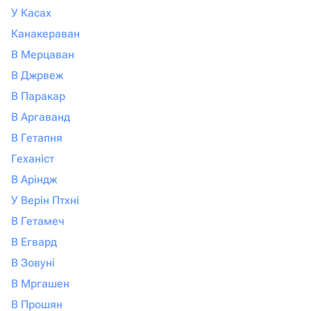
У Касах
Канакераван
В Мерцаван
В Джрвеж
В Паракар
В Аргаванд
В Гетапня
Геханіст
В Аріндж
У Верін Птхні
В Гетамеч
В Егвард
В Зовуні
В Мргашен
В Прошян