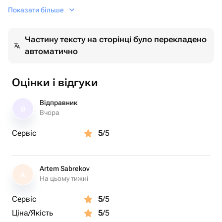
транспортировочном пакете. Можно выбрать любой
Показати більше
удобный часовой интервал в течение ближайших двух
дней. При желании можно изменить цветовую гамму
Частину тексту на сторінці було перекладено
композиции - просто напишите свои пожелания в
автоматично
комментарии при оформлении заказа. Комплектация:
1 красное сердце 2 шара с конфетти золото 2 золото
хром хром 2 красных хром
Оцінки і відгуки
Відправник
В
Вчора
Сервіс
5
/5
Artem Sabrekov
A
На цьому тижні
Сервіс
5
/5
Ціна/Якість
5
/5