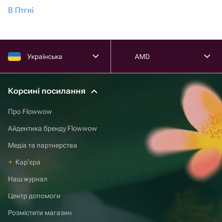
В Птгні
Українська
AMD
Корсині посилання
Про Flowwow
Айдентика бренду Flowwow
Медіа та партнерства
Карʼєра
Наш журнал
Центр допомоги
Розмістити магазин