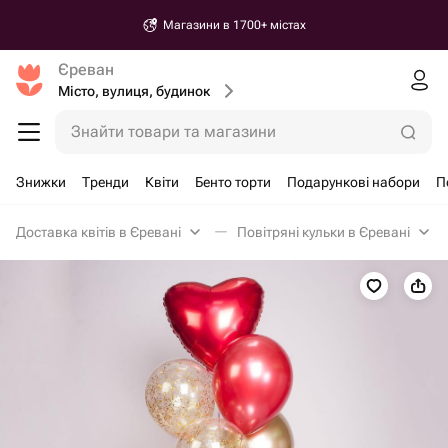
Магазини в 1700+ містах
Єреван
Місто, вулиця, будинок
Знайти товари та магазини
Знижки
Тренди
Квіти
Бенто торти
Подарункові набори
П
Доставка квітів в Єревані
Повітряні кульки в Єревані