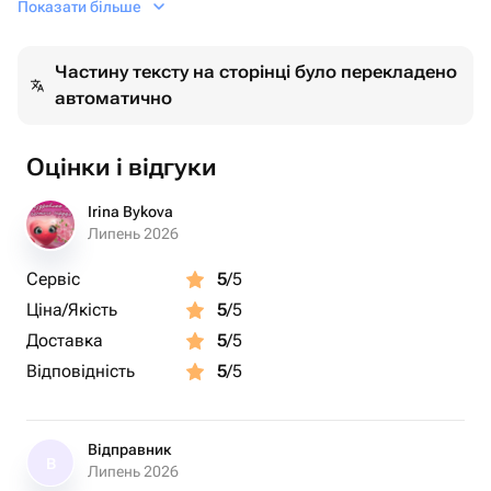
Показати більше
Состав композиции:
воздушные шары с гелием 30 см в ассортименте - 6 шт.
Частину тексту на сторінці було перекладено
Фольгированная звезда с гелием 45 см синего цвета -
автоматично
1 шт.
Оцінки і відгуки
Irina Bykova
Липень 2026
Сервіс
5
/5
Ціна/Якість
5
/5
Доставка
5
/5
Відповідність
5
/5
Відправник
В
Липень 2026