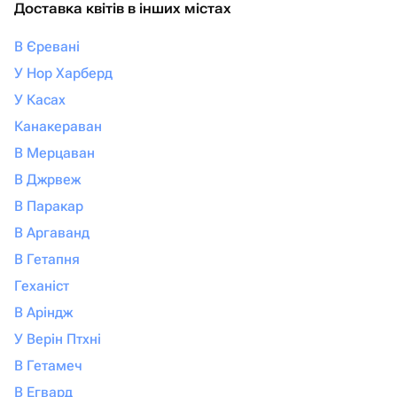
Доставка квітів в інших містах
В Єревані
У Нор Харберд
У Касах
Канакераван
В Мерцаван
В Джрвеж
В Паракар
В Аргаванд
В Гетапня
Геханіст
В Аріндж
У Верін Птхні
В Гетамеч
В Егвард