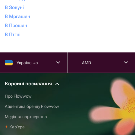
В Зовуні
В Мргашен
В Прошян
В Птгні
Українська
AMD
Корсині посилання
Про Flowwow
Айдентика бренду Flowwow
Медіа та партнерства
Карʼєра