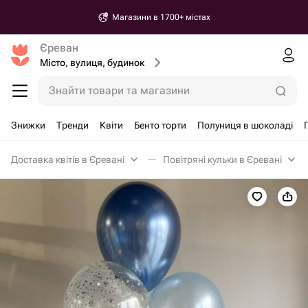
Магазини в 1700+ містах
Єреван
Місто, вулиця, будинок
Знайти товари та магазини
Знижки
Тренди
Квіти
Бенто торти
Полуниця в шоколаді
Доставка квітів в Єревані
Повітряні кульки в Єревані