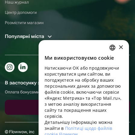
Наш журнал
Центр допомоги
Розмістити магазин
Популярні міста
×
Ми використовуємо cookie
RUSSIAN
Натискаючи OK або продовжуючи
ENGLISH
користуватися цим сайтом, ви
UKRAINIAN
погоджуєтеся на обробку ваших
В застосунку зручніше!
персональних даних за допомогою
PORTUGUESE
файлів cookie, включаючи сервіси
Оплата бонусами, самовивіз, зручний чат підтримки
«Яндекс Метрика» та «Top Mail.ru»,
SPANISH
з метою аналізу використання
Завантажити додаток
сайту та покращення наших
HUNGARIAN
сервісів.
ITALIAN
Детальнішу інформацію можна
знайти в
Політиці щодо файлів
FRENCH
© Flowwow, inc
cookie Flowwow