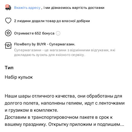
Вкажіть адресу
, і ми дізнаємось вартість доставки
2 людини додали товар до власної добірки
Отримаєте 652 бонуса
FlowBerry by BUYR - Супермагазин.
Супермагазини - це магазини з відмінними відгуками, які
докладають зусиль для якісного сервісу.
Тип
Набір кульок
Наши шары отличного качества, они обработаны для
долгого полета, наполнены гелием, идут с ленточками
и грузиком в комплекте.
Доставим в транспортировочном пакете в срок к
вашему празднику. Открытку приложим и подпишем
бесплатно с