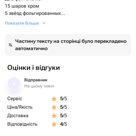
15 шаров хром
5 звёзд фольгированных
Показати більше
Шар корона золото
Две цифры золото ( при заказе уточняйте какие цифры
Частину тексту на сторінці було перекладено
нужны )
автоматично
Дополнительно можно заказать шар с индивидуальной
надпись.
Оцінки і відгуки
Відправник
В
На цьому тижні
Сервіс
5
/5
Ціна/Якість
5
/5
Доставка
5
/5
Відповідність
4
/5