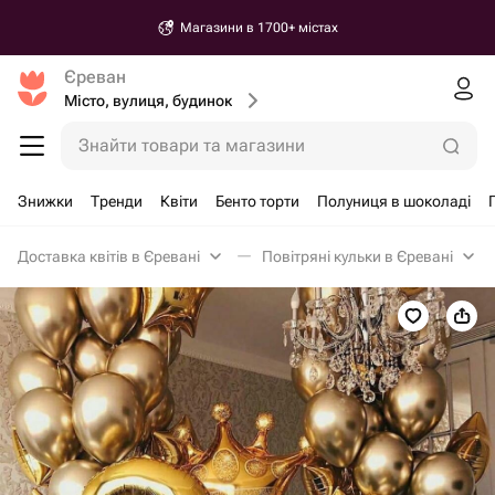
Магазини в 1700+ містах
Єреван
Місто, вулиця, будинок
Знайти товари та магазини
Знижки
Тренди
Квіти
Бенто торти
Полуниця в шоколаді
Доставка квітів в Єревані
Повітряні кульки в Єревані