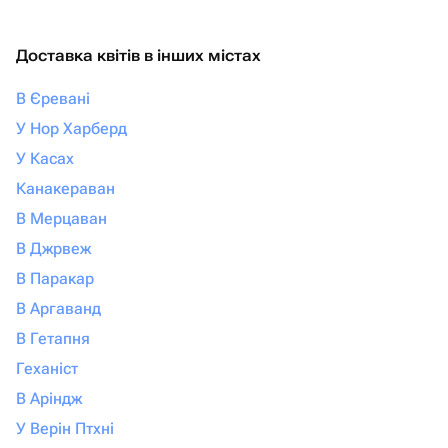
Доставка квітів в інших містах
В Єревані
У Нор Харберд
У Касах
Канакераван
В Мерцаван
В Джрвеж
В Паракар
В Аргаванд
В Гетапня
Геханіст
В Аріндж
У Верін Птхні