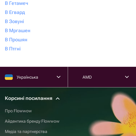
В Гетамеч
В Егвард
В Зовуні
В Мргашен
В Прошян
В Птгні
Українська
AMD
Корсині посилання
Про Flowwow
Айдентика бренду Flowwow
Медіа та партнерства