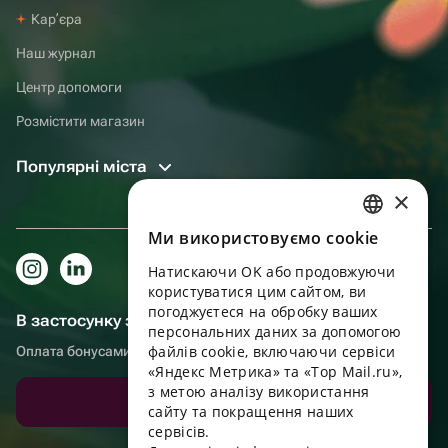
Карʼєра
Наш журнал
Центр допомоги
Розмістити магазин
Популярні міста
×
Ми використовуємо cookie
RUSSIAN
Натискаючи OK або продовжуючи
ENGLISH
користуватися цим сайтом, ви
UKRAINIAN
погоджуєтеся на обробку ваших
В застосунку зручніше!
персональних даних за допомогою
PORTUGUESE
файлів cookie, включаючи сервіси
Оплата бонусами, самовивіз, зручний чат підтримки
«Яндекс Метрика» та «Top Mail.ru»,
SPANISH
з метою аналізу використання
Завантажити додаток
сайту та покращення наших
HUNGARIAN
сервісів.
ITALIAN