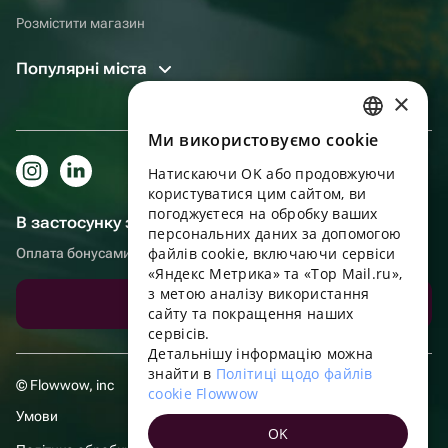
Розмістити магазин
Популярні міста
×
Ми використовуємо cookie
RUSSIAN
Натискаючи OK або продовжуючи
ENGLISH
користуватися цим сайтом, ви
UKRAINIAN
погоджуєтеся на обробку ваших
В застосунку зручніше!
персональних даних за допомогою
PORTUGUESE
файлів cookie, включаючи сервіси
Оплата бонусами, самовивіз, зручний чат підтримки
«Яндекс Метрика» та «Top Mail.ru»,
SPANISH
з метою аналізу використання
Завантажити додаток
сайту та покращення наших
HUNGARIAN
сервісів.
ITALIAN
Детальнішу інформацію можна
знайти в
Політиці щодо файлів
FRENCH
© Flowwow, inc
cookie Flowwow
TURKISH
Умови
OK