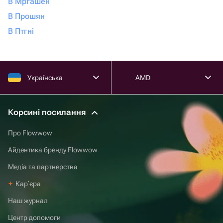
В Мргашен
В Прошян
В Птгні
Українська
AMD
Корсині посилання
Про Flowwow
Айдентика бренду Flowwow
Медіа та партнерства
Карʼєра
Наш журнал
Центр допомоги