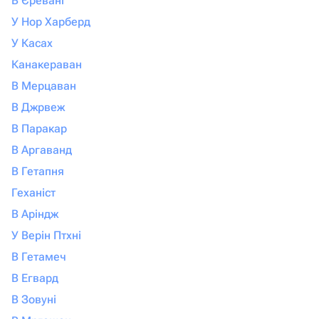
В Єревані
У Нор Харберд
У Касах
Канакераван
В Мерцаван
В Джрвеж
В Паракар
В Аргаванд
В Гетапня
Геханіст
В Аріндж
У Верін Птхні
В Гетамеч
В Егвард
В Зовуні