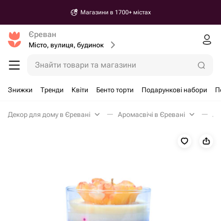
Магазини в 1700+ містах
Єреван
Місто, вулиця, будинок
Знайти товари та магазини
Знижки
Тренди
Квіти
Бенто торти
Подарункові набори
П
Декор для дому в Єревані
Аромасвічі в Єревані
Ар