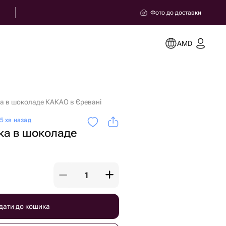
Фото до доставки
AMD
ка в шоколаде КАКАО в Єревані
5 хв назад
ка в шоколаде
дати до кошика