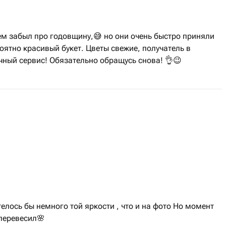
ем забыл про годовщину,😅 но они очень быстро приняли
оятно красивый букет. Цветы свежие, получатель в
чный сервис! Обязательно обращусь снова! 👌😉
телось бы немного той яркости , что и на фото Но момент
 перевесил🌸