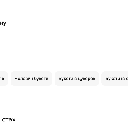
ну
ів
Чоловічі букети
Букети з цукерок
Букети із 
істах