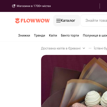
Магазини в 1700+ містах
Каталог
Знайти тов
Знижки
Тренди
Квіти
Бенто торти
Полуниця в шо
Доставка квітів в Єревані
Їстівні 