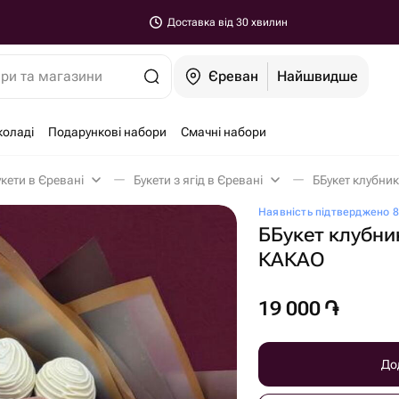
Доставка від 30 хвилин
ари та магазини
Єреван
Найшвидше
коладі
Подарункові набори
Смачні набори
букети в Єревані
Букети з ягід в Єревані
ББукет клубни
Наявність підтверджено 8
ББукет клубни
КАКАО
19 000
֏
До