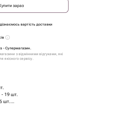
Купити зараз
и дізнаємось вартість доставки
сів
ts - Супермагазин.
агазини з відмінними відгуками, які
я якісного сервісу.
т.
- 19 шт.
6 шт.
околад - 150 гр.
1 шт.
кий шоколад - 150 гр.