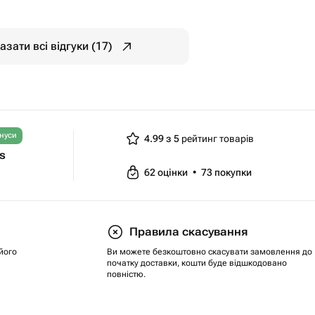
азати всі відгуки (17)
нуси
4.99 з 5
рейтинг товарів
ts
62
оцінки
•
73
покупки
Правила скасування
його
Ви можете безкоштовно скасувати замовлення до
початку доставки, кошти буде відшкодовано
повністю.