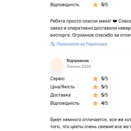
Відповідність
5
/5
Ребята просто спасли меня! ❤️ Совс
заказ и оперативно доставили невер
восторге. Огромное спасибо за отли
Перекласти на Українська
Відправник
В
Липень 2026
Сервіс
5
/5
Ціна/Якість
5
/5
Доставка
5
/5
Відповідність
4
/5
Букет немного отличается, все же хо
того, что цветы очень свежие все же