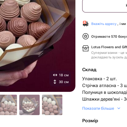
Вкажіть адресу
, і м
Отримаєте 570 бону
Lotus Flowers and Gif
Супермагазини - це м
докладають зусиль дл
Склад
18 см
Упаковка - 2 шт.
30 см
Стрічка атласна - 3 ш
Полуниця в шоколаді 
Шпажки дерев'яні - 3
білий бельгійський ш
Показати більше
плёнка прозрачная - 
молочный биологичес
Розмір