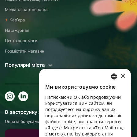
Медіа та партнерства
Карʼєра
Наш журнал
Центр допомоги
Розмістити магазин
Популярні міста
×
Ми використовуємо cookie
RUSSIAN
Натискаючи OK або продовжуючи
ENGLISH
користуватися цим сайтом, ви
UKRAINIAN
погоджуєтеся на обробку ваших
В застосунку зручніше!
персональних даних за допомогою
PORTUGUESE
файлів cookie, включаючи сервіси
Оплата бонусами, самовивіз, зручний чат підтримки
«Яндекс Метрика» та «Top Mail.ru»,
SPANISH
з метою аналізу використання
Завантажити додаток