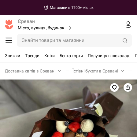
Магазини в 1700+ містах
Єреван
Місто, вулиця, будинок
Знайти товари та магазини
Знижки
Тренди
Квіти
Бенто торти
Полуниця в шоколаді
Доставка квітів в Єревані
Їстівні букети в Єревані