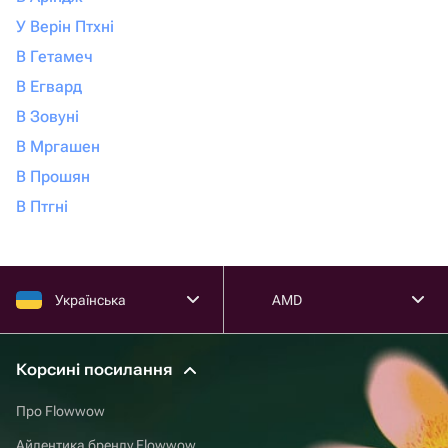
У Верін Птхні
В Гетамеч
В Егвард
В Зовуні
В Мргашен
В Прошян
В Птгні
Українська
AMD
Корсині посилання
Про Flowwow
Айдентика бренду Flowwow