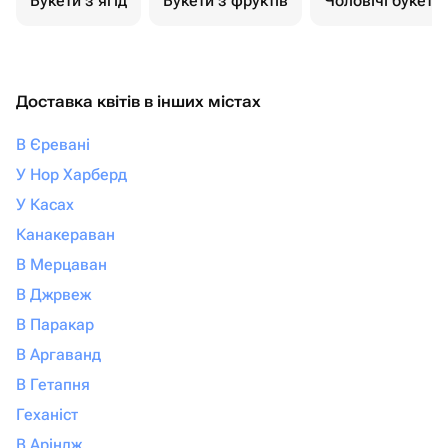
Букети з ягід
Букети з фруктів
Чоловічі букети
Доставка квітів в інших містах
В Єревані
У Нор Харберд
У Касах
Канакераван
В Мерцаван
В Джрвеж
В Паракар
В Аргаванд
В Гетапня
Геханіст
В Аріндж