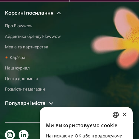
Корсині посилання
Про Flowwow
Айдентика бренду Flowwow
Медіа та партнерства
Карʼєра
Наш журнал
Центр допомоги
Розмістити магазин
Популярні міста
×
Ми використовуємо cookie
RUSSIAN
Натискаючи OK або продовжуючи
ENGLISH