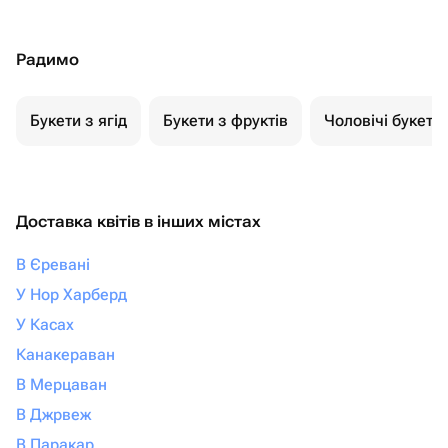
Радимо
Букети з ягід
Букети з фруктів
Чоловічі букети
Доставка квітів в інших містах
В Єревані
У Нор Харберд
У Касах
Канакераван
В Мерцаван
В Джрвеж
В Паракар