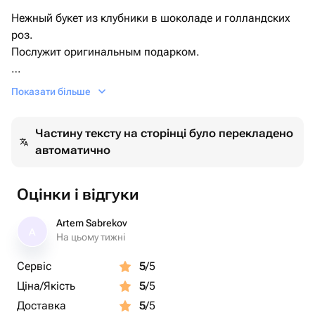
Нежный букет из клубники в шоколаде и голландских
роз.
Послужит оригинальным подарком.
Как хранить??
Показати більше
• Клубника - очень нежная ягода.
При транспортировки и хранении подарка не стоит его
Частину тексту на сторінці було перекладено
трясти и переворачивать.
автоматично
•Мы рекомендуем делать заказ на время
непосредственно перед вручением подарка, чтобы он
был максимально свежим.
Оцінки і відгуки
• Ягоды рекомендуем кушать сразу или хранить до 24
часов, убрав в холодильник (температура хранения+
Artem Sabrekov
A
2,+ 4)
На цьому тижні
Сервіс
5
/5
Ціна/Якість
5
/5
Доставка
5
/5