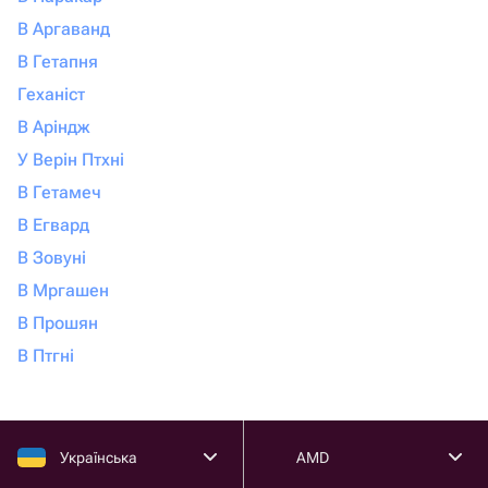
В Аргаванд
В Гетапня
Геханіст
В Аріндж
У Верін Птхні
В Гетамеч
В Егвард
В Зовуні
В Мргашен
В Прошян
В Птгні
Українська
AMD