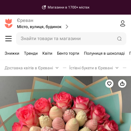
Магазини в 1700+ містах
Єреван
Місто, вулиця, будинок
Знайти товари та магазини
Знижки
Тренди
Квіти
Бенто торти
Полуниця в шоколаді
Доставка квітів в Єревані
Їстівні букети в Єревані