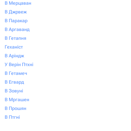
В Мерцаван
В Джрвеж
В Паракар
В Аргаванд
В Гетапня
Геханіст
В Аріндж
У Верін Птхні
В Гетамеч
В Егвард
В Зовуні
В Мргашен
В Прошян
В Птгні