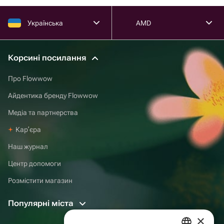
Українська
AMD
Корсині посилання
Про Flowwow
Айдентика бренду Flowwow
Медіа та партнерства
Карʼєра
Наш журнал
Центр допомоги
Розмістити магазин
Популярні міста
×