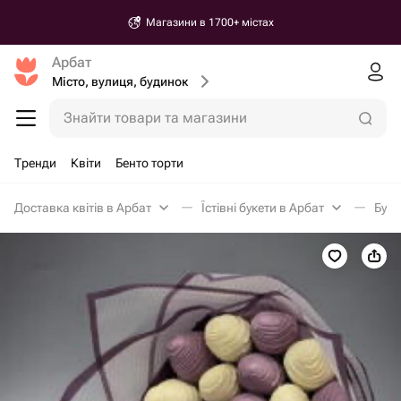
Магазини в 1700+ містах
Арбат
Місто, вулиця, будинок
Знайти товари та магазини
Тренди
Квіти
Бенто торти
Доставка квітів в Арбат
Їстівні букети в Арбат
Буке