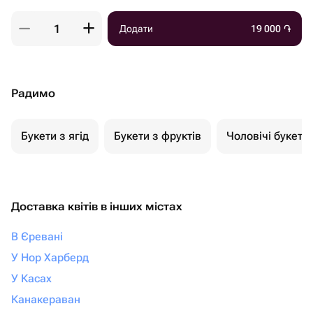
Додати
19 000
֏
Радимо
Букети з ягід
Букети з фруктів
Чоловічі букети
Доставка квітів в інших містах
В Єревані
У Нор Харберд
У Касах
Канакераван