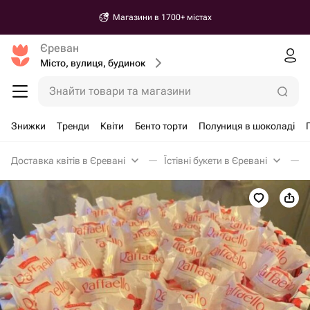
Магазини в 1700+ містах
Єреван
Місто, вулиця, будинок
Знайти товари та магазини
Знижки
Тренди
Квіти
Бенто торти
Полуниця в шоколаді
Доставка квітів в Єревані
Їстівні букети в Єревані