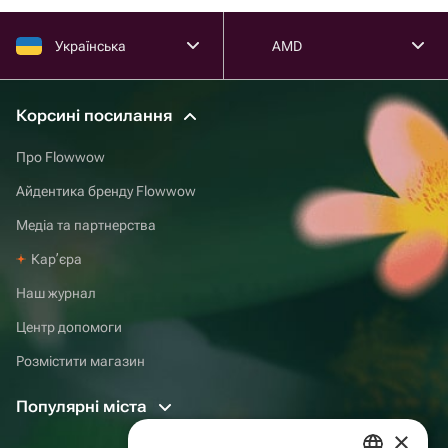
Українська
AMD
Корсині посилання
Про Flowwow
Айдентика бренду Flowwow
Медіа та партнерства
Карʼєра
Наш журнал
Центр допомоги
Розмістити магазин
Популярні міста
×