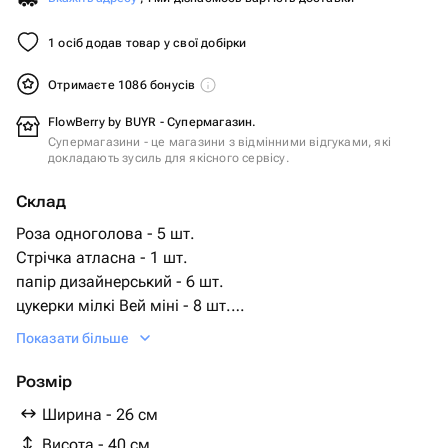
1 осіб додав товар у свої добірки
Отримаєте 1086 бонусів
FlowBerry by BUYR - Супермагазин.
Супермагазини - це магазини з відмінними відгуками, які
докладають зусиль для якісного сервісу.
Склад
Роза одноголова - 5 шт.
Стрічка атласна - 1 шт.
папір дизайнерський - 6 шт.
цукерки мілкі Вей міні - 8 шт.
конфеты милка плитка - 6 шт.
Показати більше
конфеты милка медальки - 5 шт.
Розмір
Ширина - 26 см
Висота - 40 см