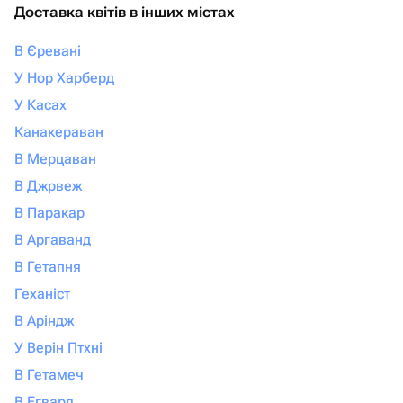
Доставка квітів в інших містах
В Єревані
У Нор Харберд
У Касах
Канакераван
В Мерцаван
В Джрвеж
В Паракар
В Аргаванд
В Гетапня
Геханіст
В Аріндж
У Верін Птхні
В Гетамеч
В Егвард