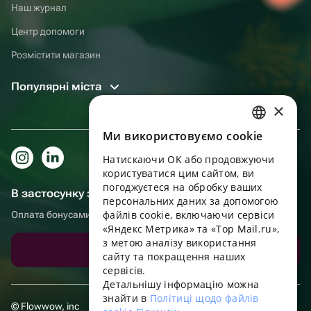
Наш журнал
Центр допомоги
Розмістити магазин
Популярні міста
×
Ми використовуємо cookie
RUSSIAN
Натискаючи OK або продовжуючи
ENGLISH
користуватися цим сайтом, ви
UKRAINIAN
погоджуєтеся на обробку ваших
В застосунку зручніше!
персональних даних за допомогою
PORTUGUESE
файлів cookie, включаючи сервіси
Оплата бонусами, самовивіз, зручний чат підтримки
«Яндекс Метрика» та «Top Mail.ru»,
SPANISH
з метою аналізу використання
Завантажити додаток
сайту та покращення наших
HUNGARIAN
сервісів.
ITALIAN
Детальнішу інформацію можна
знайти в
Політиці щодо файлів
FRENCH
© Flowwow, inc