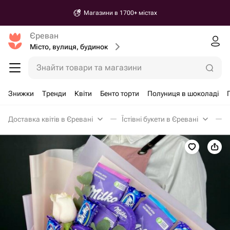
Магазини в 1700+ містах
Єреван
Місто, вулиця, будинок
Знайти товари та магазини
Знижки
Тренди
Квіти
Бенто торти
Полуниця в шоколаді
Доставка квітів в Єревані
Їстівні букети в Єревані