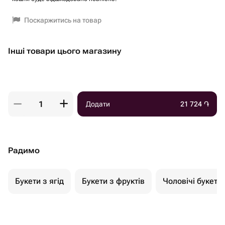
Поскаржитись на товар
Інші товари цього магазину
Додати
21 724
֏
Радимо
Букети з ягід
Букети з фруктів
Чоловічі букети