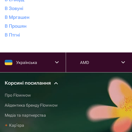
В Зовуні
В Мргашен
В Прошян
В Птгні
Українська
AMD
Корсині посилання
Про Flowwow
Айдентика бренду Flowwow
Медіа та партнерства
Карʼєра