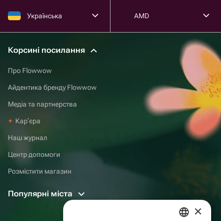
Українська
AMD
Корсині посилання
Про Flowwow
Айдентика бренду Flowwow
Медіа та партнерства
Карʼєра
Наш журнал
Центр допомоги
Розмістити магазин
Популярні міста
×