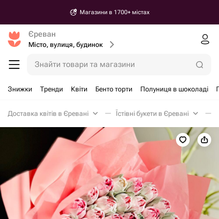
Магазини в 1700+ містах
Єреван
Місто, вулиця, будинок
Знайти товари та магазини
Знижки
Тренди
Квіти
Бенто торти
Полуниця в шоколаді
Доставка квітів в Єревані
Їстівні букети в Єревані