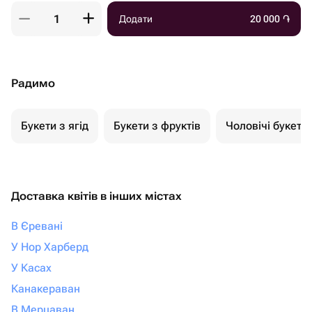
Додати
20 000
֏
Радимо
Букети з ягід
Букети з фруктів
Чоловічі букети
Доставка квітів в інших містах
В Єревані
У Нор Харберд
У Касах
Канакераван
В Мерцаван