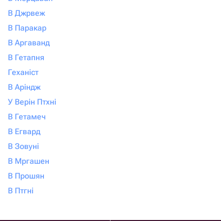
В Джрвеж
В Паракар
В Аргаванд
В Гетапня
Геханіст
В Аріндж
У Верін Птхні
В Гетамеч
В Егвард
В Зовуні
В Мргашен
В Прошян
В Птгні