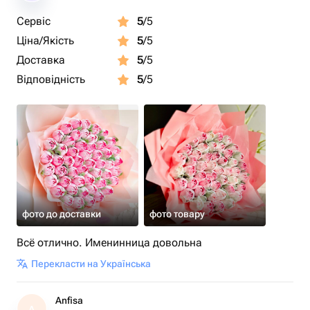
ингредиенты и любовь в каждом кусочке.
Сервіс
5
/5
Ціна/Якість
5
/5
Подарите сладкие эмоции и красоту в одном букете!
Доставка
5
/5
Відповідність
5
/5
фото до доставки
фото товару
Всё отлично. Именинница довольна
Перекласти на Українська
Anfisa
A