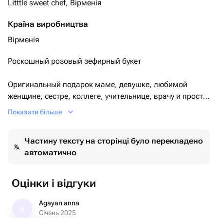
Litttle sweet chef, Вірменія
Країна виробництва
Вірменія
Роскошный розовый зефирный букет
Оригинальный подарок маме, девушке, любимой
женщине, сестре, коллеге, учительнице, врачу и просто
дорогому человеку! Этот нежный зефирный букет — не
Показати більше
только красивый, но и невероятно вкусный.
Частину тексту на сторінці було перекладено
Состав:
автоматично
✔ Фруктовое пюре – натуральная фруктовая основа
✔ Яичный белок – легкость и воздушная текстура
✔ Сахар – сладкое удовольствие в каждом лепестке
Оцінки і відгуки
✔ Агар-агар – природный загуститель
Agayan anna
A
Без искусственных добавок! Только натуральные
Січень 2025