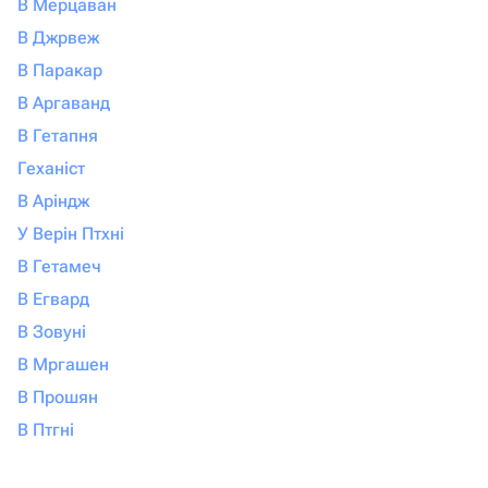
В Мерцаван
В Джрвеж
В Паракар
В Аргаванд
В Гетапня
Геханіст
В Аріндж
У Верін Птхні
В Гетамеч
В Егвард
В Зовуні
В Мргашен
В Прошян
В Птгні