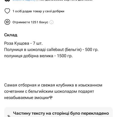
1 осіб додав товар у свої добірки
Отримаєте 1251 бонус
Склад
Роза Кущова - 7 шт.
Полуниця в шоколаді callebaut (Бельгія) - 500 гр.
полуниця добірна велика - 1500 гр.
Самая отборная и свежая клубника в изысканном
сочетании с бельгийским шоколадом подарят
незабываемые эмоции🌹
Частину тексту на сторінці було перекладено