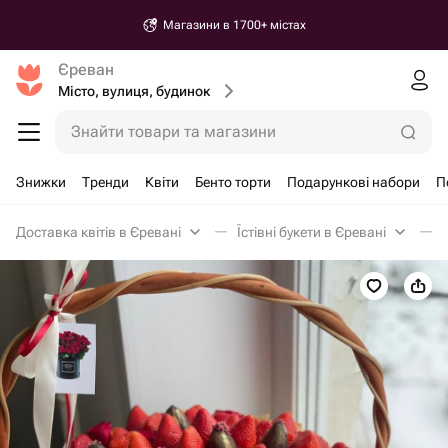
Магазини в 1700+ містах
Єреван
Місто, вулиця, будинок
Знайти товари та магазини
Знижки
Тренди
Квіти
Бенто торти
Подарункові набори
П
Доставка квітів в Єревані
Їстівні букети в Єревані