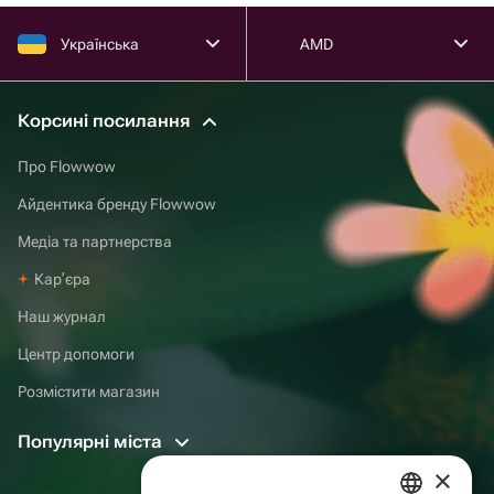
Українська
AMD
Корсині посилання
Про Flowwow
Айдентика бренду Flowwow
Медіа та партнерства
Карʼєра
Наш журнал
Центр допомоги
Розмістити магазин
Популярні міста
×