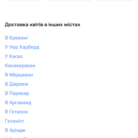
Доставка квітів в інших містах
В Єревані
У Нор Харберд
У Касах
Канакераван
В Мерцаван
В Джрвеж
В Паракар
В Аргаванд
В Гетапня
Геханіст
В Аріндж