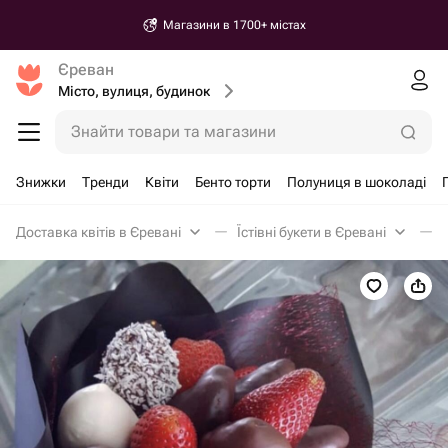
Магазини в 1700+ містах
Єреван
Місто, вулиця, будинок
Знайти товари та магазини
Знижки
Тренди
Квіти
Бенто торти
Полуниця в шоколаді
Доставка квітів в Єревані
Їстівні букети в Єревані