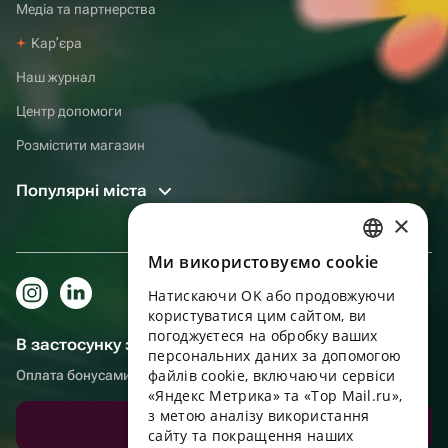
Медіа та партнерства
Карʼєра
Наш журнал
Центр допомоги
Розмістити магазин
Популярні міста
×
Ми використовуємо cookie
RUSSIAN
Натискаючи OK або продовжуючи
ENGLISH
користуватися цим сайтом, ви
UKRAINIAN
погоджуєтеся на обробку ваших
В застосунку зручніше!
персональних даних за допомогою
PORTUGUESE
файлів cookie, включаючи сервіси
Оплата бонусами, самовивіз, зручний чат підтримки
«Яндекс Метрика» та «Top Mail.ru»,
SPANISH
з метою аналізу використання
Завантажити додаток
сайту та покращення наших
HUNGARIAN