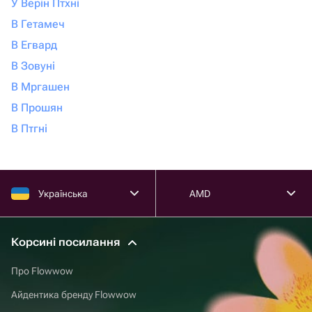
У Верін Птхні
В Гетамеч
В Егвард
В Зовуні
В Мргашен
В Прошян
В Птгні
Українська
AMD
Корсині посилання
Про Flowwow
Айдентика бренду Flowwow