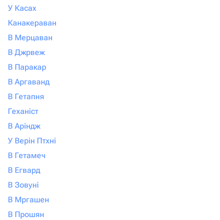
У Касах
Канакераван
В Мерцаван
В Джрвеж
В Паракар
В Аргаванд
В Гетапня
Геханіст
В Аріндж
У Верін Птхні
В Гетамеч
В Егвард
В Зовуні
В Мргашен
В Прошян