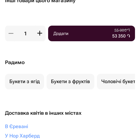
Інші товари цього магазину
55 000
֏
Додати
53 350
֏
Радимо
Букети з ягід
Букети з фруктів
Чоловічі букети
Доставка квітів в інших містах
В Єревані
У Нор Харберд