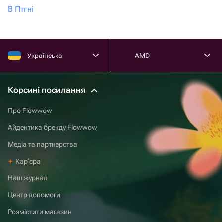
В Птгні
Українська
AMD
Корсині посилання
Про Flowwow
Айдентика бренду Flowwow
Медіа та партнерства
Карʼєра
Наш журнал
Центр допомоги
Розмістити магазин