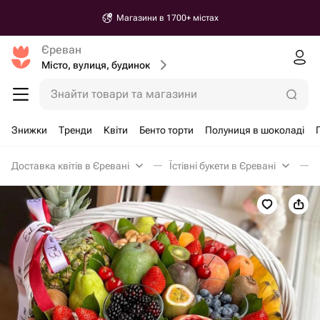
Магазини в 1700+ містах
Єреван
Місто, вулиця, будинок
Знайти товари та магазини
Знижки
Тренди
Квіти
Бенто торти
Полуниця в шоколаді
Доставка квітів в Єревані
Їстівні букети в Єревані