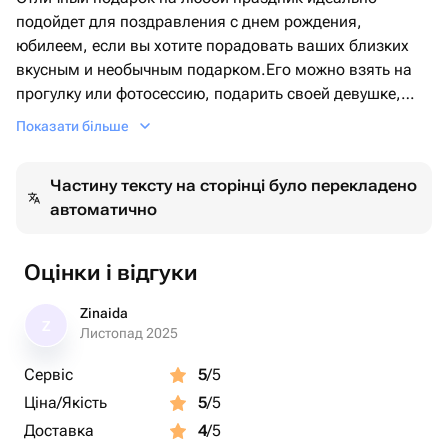
подойдет для поздравления с днем рождения,
юбилеем, если вы хотите порадовать ваших близких
вкусным и необычным подарком.Его можно взять на
прогулку или фотосессию, подарить своей девушке,
парню, маме или папе, сестре или брату, подруге или
Показати більше
просто так порадовать себя сладкими и вкусными
фруктами
Частину тексту на сторінці було перекладено
автоматично
Оцінки і відгуки
Zinaida
Z
Листопад 2025
Сервіс
5
/5
Ціна/Якість
5
/5
Доставка
4
/5