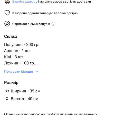
Вкажіть адресу
, і ми дізнаємось вартість доставки
3 людини додали товар до власної добірки
Отримаєте 2668 бонусів
Склад
Полуниця - 200 гр.
Ананас - 1 шт.
Ківі - 3 шт.
Лохина - 100 гр.
Авокадо - 1 шт.
Показати більше
Черешня - 200 гр.
персик - 5 шт.
Розмір
банан - 1000 гр.
Ширина - 35 см
яблуко - 4 шт.
Висота - 40 см
груша вірменська - 5 шт.
Отличный подарок на любой праздник идеально