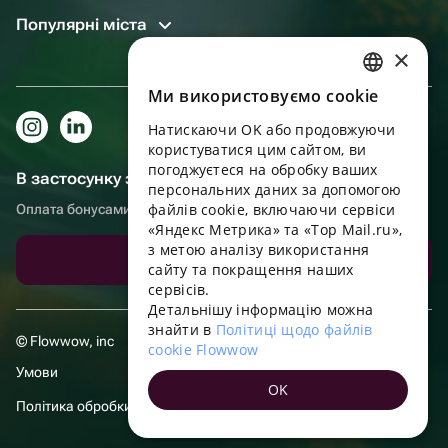
Популярні міста
×
Ми використовуємо cookie
RUSSIAN
Натискаючи OK або продовжуючи
ENGLISH
користуватися цим сайтом, ви
UKRAINIAN
погоджуєтеся на обробку ваших
В застосунку зручніше!
персональних даних за допомогою
PORTUGUESE
файлів cookie, включаючи сервіси
Оплата бонусами, самовивіз, зручний чат підтримки
«Яндекс Метрика» та «Top Mail.ru»,
SPANISH
з метою аналізу використання
Завантажити додаток
сайту та покращення наших
HUNGARIAN
сервісів.
ITALIAN
Детальнішу інформацію можна
знайти в
Політиці щодо файлів
FRENCH
© Flowwow, inc
cookie Flowwow
TURKISH
Умови
OK
GERMAN
Політика обробки даних
POLISH