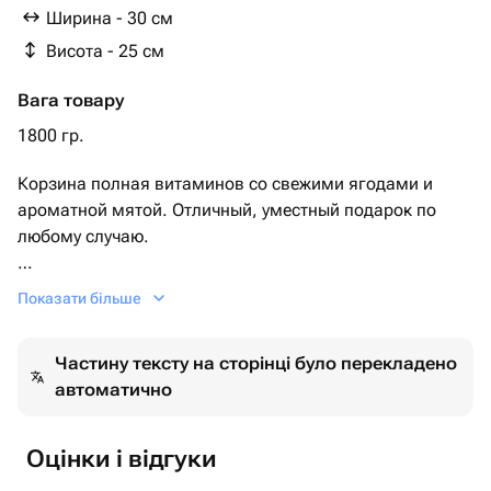
Ширина - 30 см
Висота - 25 см
Вага товару
1800 гр.
Корзина полная витаминов со свежими ягодами и
ароматной мятой. Отличный, уместный подарок по
любому случаю.
будь то день рождения, юбилей, 8 марта, день
Показати більше
влюбленных (14 февраля), либо вовсе без повода для
поднятия настроения.
Частину тексту на сторінці було перекладено
Букет можно подарить любимой жене, девушке, маме,
автоматично
бабушке, сестре, подруге, коллеге.
Сохраняйте магазин в избранные, чтобы оставаться
Оцінки і відгуки
всегда в курсе новых поступлений и акций.