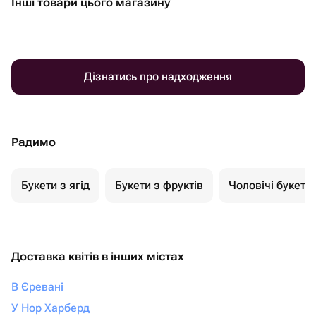
Інші товари цього магазину
Дізнатись про надходження
Радимо
Букети з ягід
Букети з фруктів
Чоловічі букети
Доставка квітів в інших містах
В Єревані
У Нор Харберд