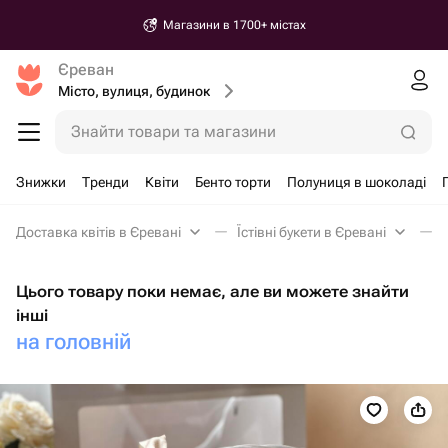
Магазини в 1700+ містах
Єреван
Місто, вулиця, будинок
Знайти товари та магазини
Знижки
Тренди
Квіти
Бенто торти
Полуниця в шоколаді
Доставка квітів в Єревані
Їстівні букети в Єревані
Цього товару поки немає, але ви можете знайти
інші
на головній