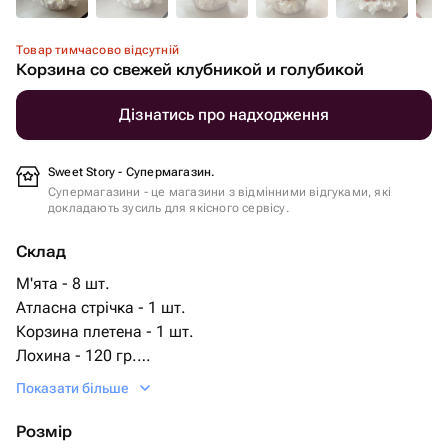
Товар тимчасово відсутній
Корзина со свежей клубникой и голубикой
Дізнатись про надходження
Sweet Story - Супермагазин.
Супермагазини - це магазини з відмінними відгуками, які
докладають зусиль для якісного сервісу.
Склад
М'ята - 8 шт.
Атласна стрічка - 1 шт.
Корзина плетена - 1 шт.
Лохина - 120 гр.
полуниця свіжа - 1700 гр.
Показати більше
Розмір