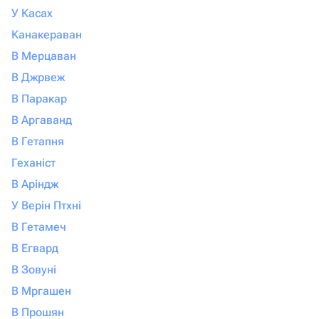
У Касах
Канакераван
В Мерцаван
В Джрвеж
В Паракар
В Аргаванд
В Гетапня
Геханіст
В Аріндж
У Верін Птхні
В Гетамеч
В Егвард
В Зовуні
В Мргашен
В Прошян