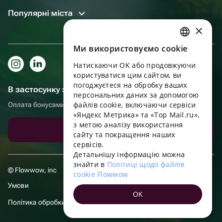
Популярні міста
×
Ми використовуємо cookie
RUSSIAN
Натискаючи OK або продовжуючи
ENGLISH
користуватися цим сайтом, ви
UKRAINIAN
погоджуєтеся на обробку ваших
В застосунку зручніше!
персональних даних за допомогою
PORTUGUESE
файлів cookie, включаючи сервіси
Оплата бонусами, самовивіз, зручний чат підтримки
«Яндекс Метрика» та «Top Mail.ru»,
SPANISH
з метою аналізу використання
Завантажити додаток
сайту та покращення наших
HUNGARIAN
сервісів.
ITALIAN
Детальнішу інформацію можна
знайти в
Політиці щодо файлів
FRENCH
© Flowwow, inc
cookie Flowwow
TURKISH
Умови
OK
GERMAN
Політика обробки даних
POLISH