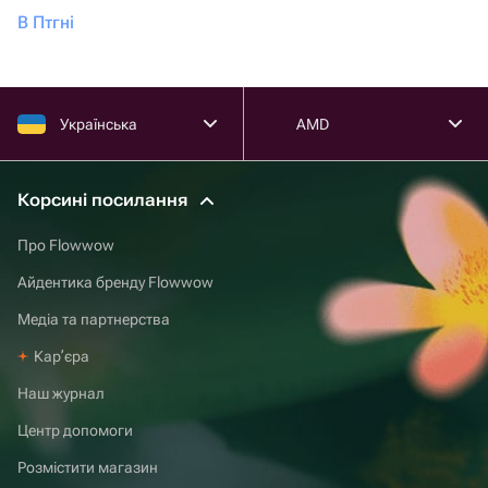
В Птгні
Українська
AMD
Корсині посилання
Про Flowwow
Айдентика бренду Flowwow
Медіа та партнерства
Карʼєра
Наш журнал
Центр допомоги
Розмістити магазин