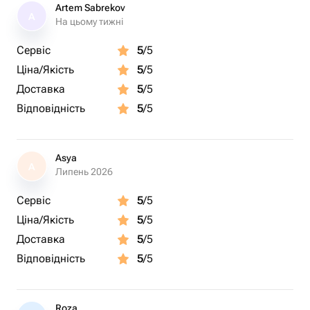
В нашем магазине вы также найдете:
Artem Sabrekov
A
сладкие подарки (торты, клубнику в шоколаде,
На цьому тижні
шоколадные изделия)
Сервіс
5
/5
Воздушные шары
Ціна/Якість
5
/5
Мягкие игрушки
Украшения
Доставка
5
/5
Відповідність
5
/5
Если чего-то не найдете в каталоге, можете написать
нам в чат через кнопку «написать», наши менеджеры с
удовольствием помогут подобрать ваш лучший
Asya
A
подарок.
Липень 2026
Сервіс
5
/5
Ціна/Якість
5
/5
Доставка
5
/5
Відповідність
5
/5
Roza