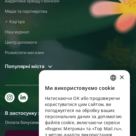
Айдентика бренду Flowwow
Медіа та партнерства
Карʼєра
Наш журнал
Центр допомоги
Розмістити магазин
Популярні міста
×
Ми використовуємо cookie
RUSSIAN
Натискаючи OK або продовжуючи
ENGLISH
користуватися цим сайтом, ви
UKRAINIAN
погоджуєтеся на обробку ваших
В застосунку зручніше!
персональних даних за допомогою
PORTUGUESE
файлів cookie, включаючи сервіси
Оплата бонусами, самовивіз, зручний чат підтримки
«Яндекс Метрика» та «Top Mail.ru»,
SPANISH
з метою аналізу використання