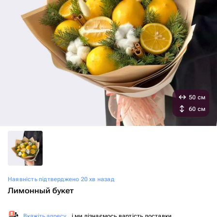
50 см
60 см
Наявність підтверджено 20 хв назад
Лимонный букет
Вкажіть адресу
, і ми дізнаємось вартість доставки