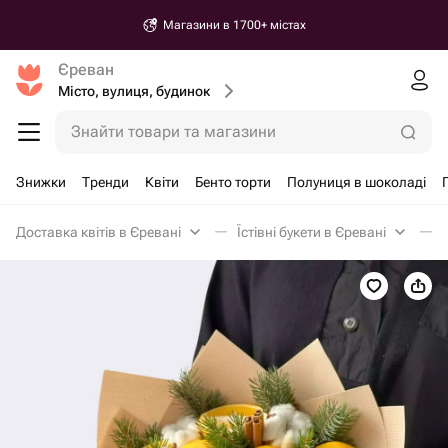
Магазини в 1700+ містах
Єреван
Місто, вулиця, будинок
Знайти товари та магазини
Знижки
Тренди
Квіти
Бенто торти
Полуниця в шоколаді
Доставка квітів в Єревані
Їстівні букети в Єревані