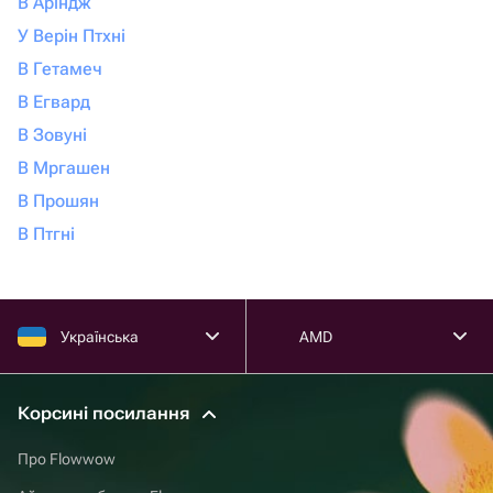
В Аріндж
У Верін Птхні
В Гетамеч
В Егвард
В Зовуні
В Мргашен
В Прошян
В Птгні
Українська
AMD
Корсині посилання
Про Flowwow