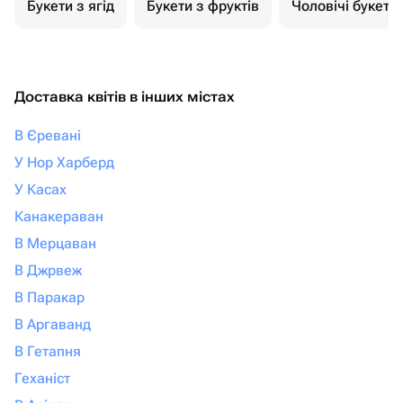
Букети з ягід
Букети з фруктів
Чоловічі букети
Доставка квітів в інших містах
В Єревані
У Нор Харберд
У Касах
Канакераван
В Мерцаван
В Джрвеж
В Паракар
В Аргаванд
В Гетапня
Геханіст