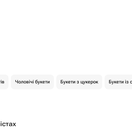
ів
Чоловічі букети
Букети з цукерок
Букети із 
істах