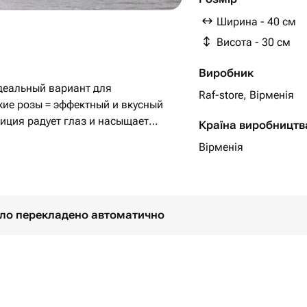
Ширина - 40 см
Висота - 30 см
Виробник
деальный вариант для
Raf-store, Вірменія
жие розы = эффектный и вкусный
иция радует глаз и насыщает
Країна виробництв
Вірменія
було перекладено автоматично