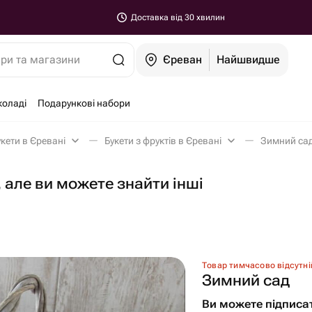
Доставка від 30 хвилин
ари та магазини
Єреван
Найшвидше
коладі
Подарункові набори
букети в Єревані
Букети з фруктів в Єревані
Зимний сад
 але ви можете знайти інші
Товар тимчасово відсутні
Зимний сад
Ви можете підписа