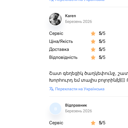
Karen
Березень 2026
Сервіс
5
/5
Ціна/Якість
5
/5
Доставка
5
/5
Відповідність
5
/5
Շատ գեղեցիկ ծաղկեփունջ, շատ
Խորհուրդ եմ տալիս բոլորին🙌🏻
Перекласти на Українська
Відправник
В
Березень 2026
Сервіс
5
/5