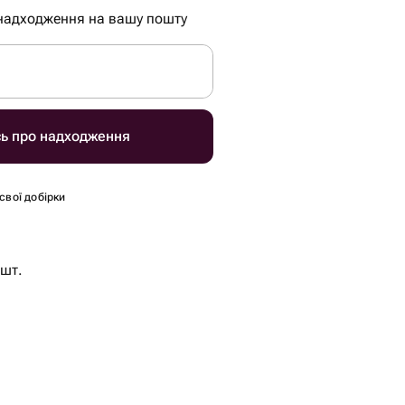
надходження на вашу пошту
сь про надходження
 свої добірки
 шт.
0 гр.