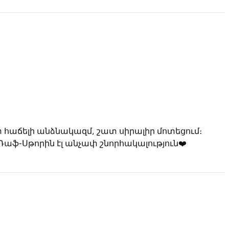
 հաճելի անձնակազմ, շատ սիրալիր մոտեցում։
 Ռաֆ-Սթորին էլ անչափ շնորհակալություն❤️