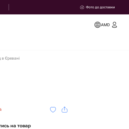
Фото до доставки
AMD
 в Єревані
й
тись на товар