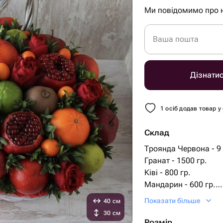
Ми повідомимо про 
Ваша пошта
Дізнати
1 осіб додав товар у
Склад
Троянда Червона - 9
Гранат - 1500 гр.
Ківі - 800 гр.
Мандарин - 600 гр.
Лайм - 5 шт.
Показати більше
40 см
Грейпфрут - 1000 гр.
30 см
яблуко червоне - 100
Розмір