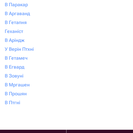
В Паракар
В Аргаванд
В Гетапня
Геханіст
В Аріндж
У Верін Птхні
В Гетамеч
В Егвард
В Зовуні
В Мргашен
В Прошян
В Птгні