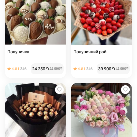
Полуничка
Полуничний рай
24 250
֏
39 900
֏
4.81
246
25 000
֏
4.81
246
42 000
֏