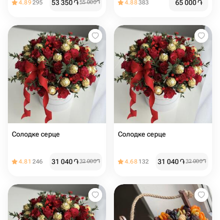
53 350
֏
65 000
֏
4.89
295
55 000
֏
4.88
383
Солодке серце
Солодке серце
31 040
֏
31 040
֏
4.81
246
32 000
֏
4.68
132
32 000
֏