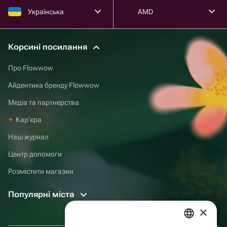
Українська
AMD
Корсині посилання
Про Flowwow
Айдентика бренду Flowwow
Медіа та партнерства
Карʼєра
Наш журнал
Центр допомоги
Розмістити магазин
Популярні міста
×