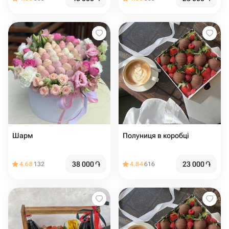
Шарм
Полуниця в коробці
38 000
֏
23 000
֏
4.68
132
4.84
616