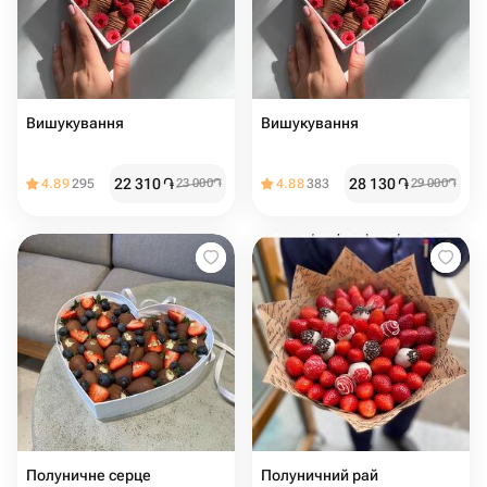
Вишукування
Вишукування
22 310
֏
28 130
֏
4.89
295
23 000
֏
4.88
383
29 000
֏
Полуничне серце
Полуничний рай