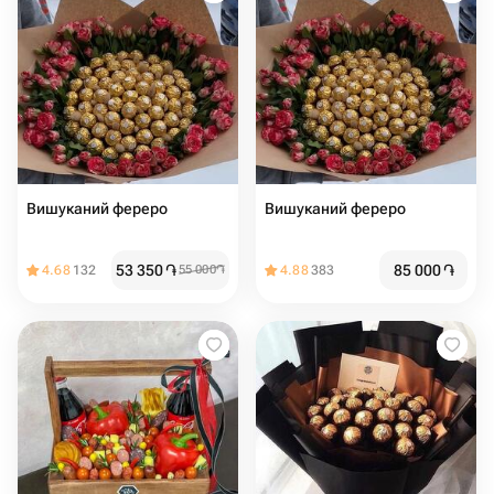
Вишуканий фереро
Вишуканий фереро
53 350
֏
85 000
֏
4.68
132
55 000
֏
4.88
383