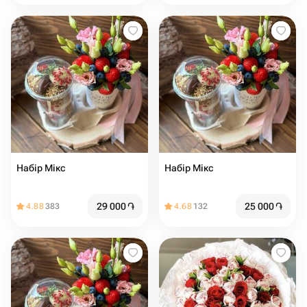
Набір Мікс
Набір Мікс
29 000
֏
25 000
֏
4.88
383
4.68
132