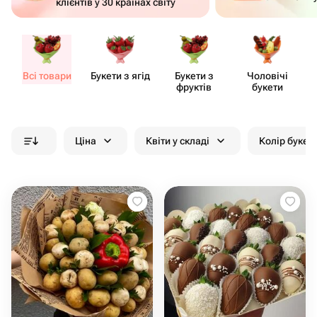
клієнтів у 30 країнах світу
Всі товари
Букети з ягід
Букети з
Чоловічі
фруктів
букети
Ціна
Квіти у складі
Колір букет