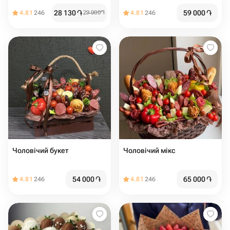
28 130
֏
59 000
֏
4.81
246
29 000
֏
4.81
246
Чоловічий букет
Чоловічий мікс
54 000
֏
65 000
֏
4.81
246
4.81
246