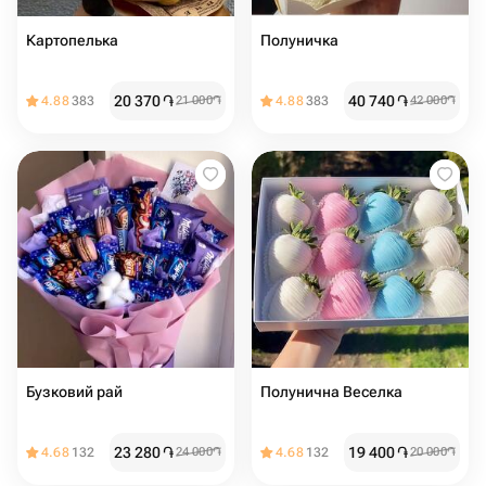
Картопелька
Полуничка
20 370
֏
40 740
֏
4.88
383
21 000
֏
4.88
383
42 000
֏
Бузковий рай
Полунична Веселка
23 280
֏
19 400
֏
4.68
132
24 000
֏
4.68
132
20 000
֏