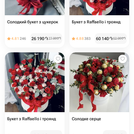
Солодкий букет з цукерок
Букет з Raffaello і троянд
26 190
֏
60 140
֏
4.81
246
27 000
֏
4.88
383
62 000
֏
Букет з Raffaello і троянд
Солодке серце