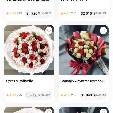
34 920
֏
32 010
֏
4.88
383
36 000
֏
4.81
246
33 000
֏
Букет з Raffaello
Солодкий букет з цукерок
38 800
֏
31 040
֏
4.89
295
40 000
֏
4.89
295
32 000
֏