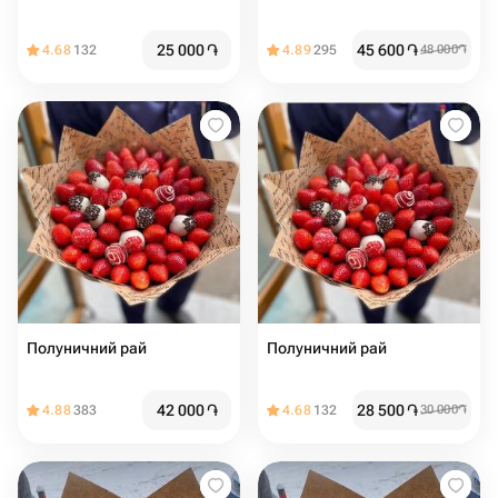
25 000
֏
45 600
֏
4.68
132
4.89
295
48 000
֏
Полуничний рай
Полуничний рай
42 000
֏
28 500
֏
4.88
383
4.68
132
30 000
֏