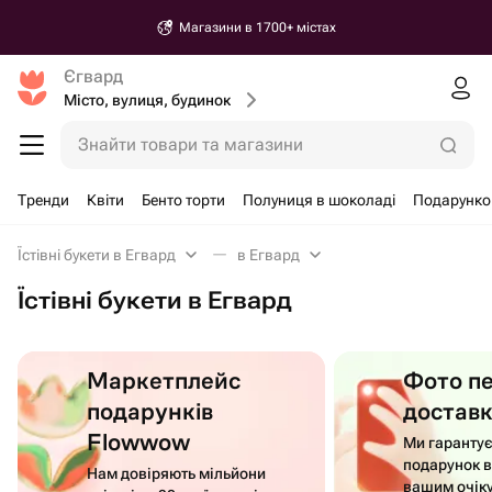
Магазини в 1700+ містах
Єгвард
Місто, вулиця, будинок
Знайти товари та магазини
Тренди
Квіти
Бенто торти
Полуниця в шоколаді
Подарунко
Їстівні букети в Егвард
в Егвард
Їстівні букети в Егвард
Маркетплейс
Фото п
подарунків
достав
Flowwow
Ми гаранту
подарунок в
Нам довіряють мільйони
вашим очік