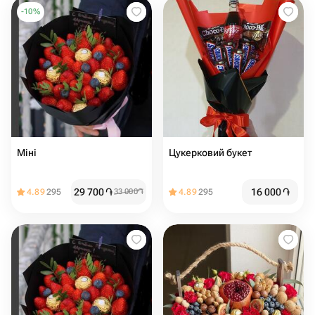
-
10
%
Міні
Цукерковий букет
29 700
֏
16 000
֏
4.89
295
33 000
֏
4.89
295