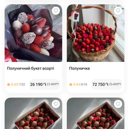
Полуничний букет асорті
Полуничка
26 190
֏
72 750
֏
4.68
132
27 000
֏
4.84
616
75 000
֏