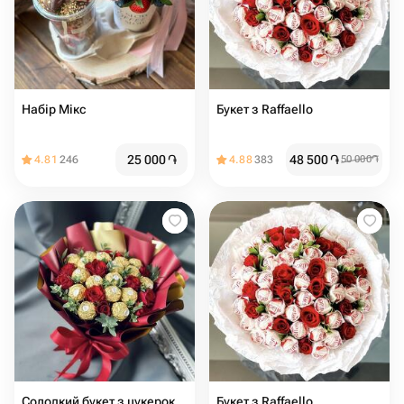
Набір Мікс
Букет з Raffaello
25 000
֏
48 500
֏
4.81
246
4.88
383
50 000
֏
Солодкий букет з цукерок
Букет з Raffaello