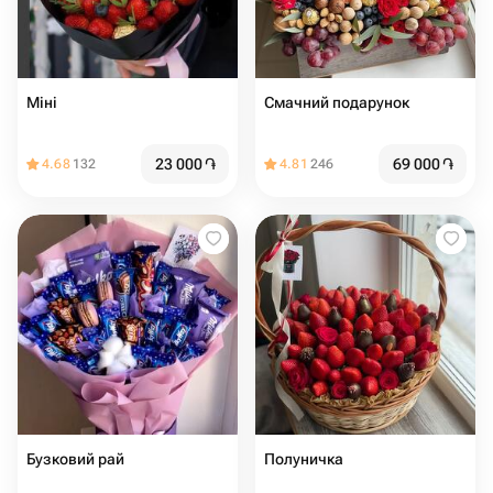
Міні
Смачний подарунок
23 000
֏
69 000
֏
4.68
132
4.81
246
Бузковий рай
Полуничка