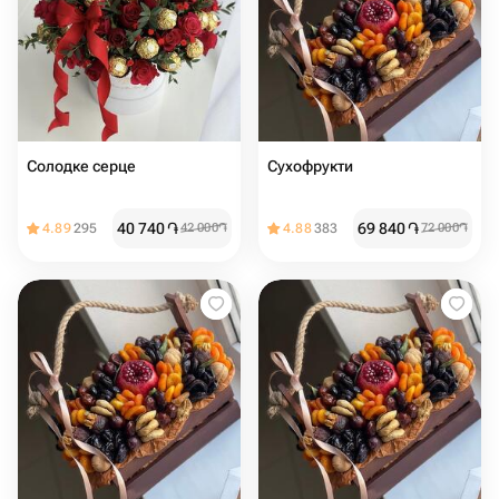
Солодке серце
Сухофрукти
40 740
֏
69 840
֏
4.89
295
42 000
֏
4.88
383
72 000
֏