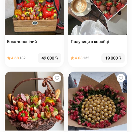
Бокс чоловічий
Полуниця в коробці
49 000
֏
19 000
֏
4.68
132
4.68
132