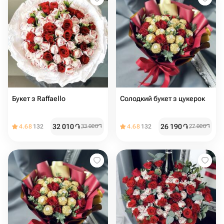
Букет з Raffaello
Солодкий букет з цукерок
32 010
֏
26 190
֏
4.68
132
33 000
֏
4.68
132
27 000
֏