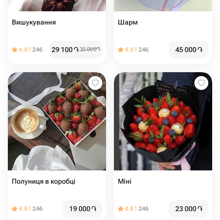
Вишукування
Шарм
29 100
֏
45 000
֏
4.81
246
30 000
֏
4.81
246
Полуниця в коробці
Міні
19 000
֏
23 000
֏
4.81
246
4.81
246