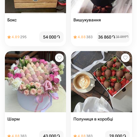
Бокс
Вишукування
54 000
֏
36 860
֏
4.89
295
4.88
383
38 000
֏
Шарм
Полуниця в коробці
43 000
֏
28 000
֏
4.88
383
4.88
383