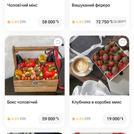
Чоловічий мікс
Вишуканий фереро
58 000
֏
72 750
֏
4.89
295
4.89
295
75 000
֏
Бокс чоловічий
Клубника в коробке микс
59 000
֏
19 000
֏
4.89
295
4.89
295