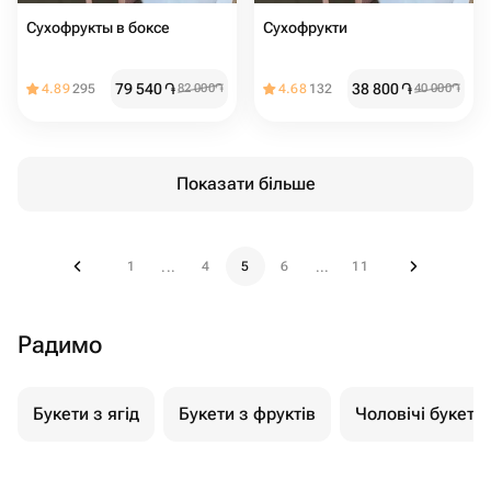
Сухофрукты в боксе
Сухофрукти
79 540
֏
38 800
֏
4.89
295
82 000
֏
4.68
132
40 000
֏
Показати більше
1
4
5
6
11
...
...
Радимо
Букети з ягід
Букети з фруктів
Чоловічі букети