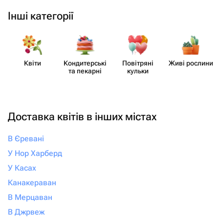
Інші категорії
Квіти
Кондит​ерські
Повітряні
Живі рослини
та пекарні
кульки
Доставка квітів в інших містах
В Єревані
У Нор Харберд
У Касах
Канакераван
В Мерцаван
В Джрвеж