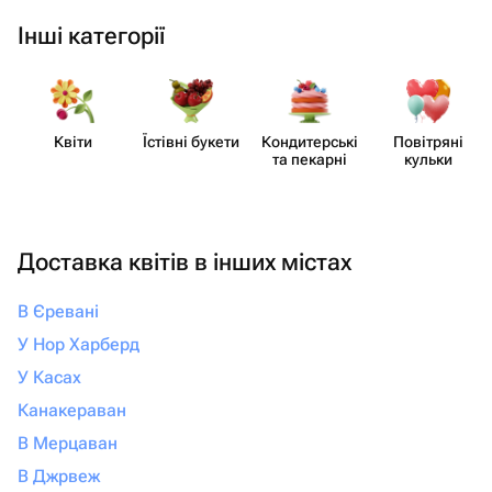
Інші категорії
Квіти
Їстівні букети
Кондит​ерські
Повітряні
та пекарні
кульки
Доставка квітів в інших містах
В Єревані
У Нор Харберд
У Касах
Канакераван
В Мерцаван
В Джрвеж