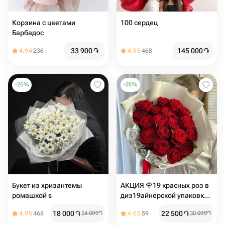
Корзина с цветами
100 сердец
Барбадос
33 900
֏
145 000
֏
4.94
236
4.95
468
-
25
%
-
25
%
Букет из хризантемы
АКЦИЯ 🌹19 красных роз в
ромашкой s
диз19айнерской упаковке
белый️ Размер S
18 000
֏
22 500
֏
4.95
468
24 000
֏
4.65
59
30 000
֏