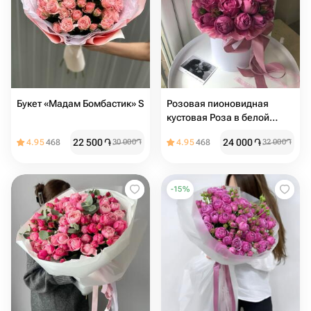
Букет «Мадам Бомбастик» S
Розовая пионовидная
кустовая Роза в белой
коробке (размер s)
22 500
֏
24 000
֏
4.95
468
30 000
֏
4.95
468
32 000
֏
-
15
%