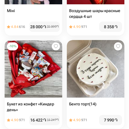
Міні
Воздушные шары красные
сердца 4 шт
28 000
֏
8 358
֏
4.84
616
35 000
֏
4.90
971
-
10
%
Букет из конфет «Киндер
Бенто торт(14)
день»
16 422
֏
7 990
֏
4.90
971
18 247
֏
4.90
971