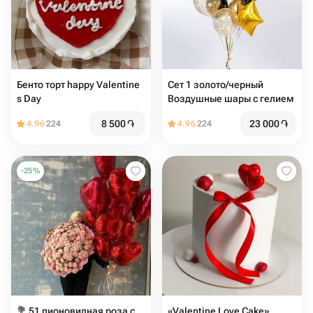
Бенто торт happy Valentine
Сет 1 золото/черный
s Day
Воздушные шары с гелием
8 500
֏
23 000
֏
4.96
224
4.96
224
-
25
%
💐 51 пионовидная роза с
«Valentine Love Cake»