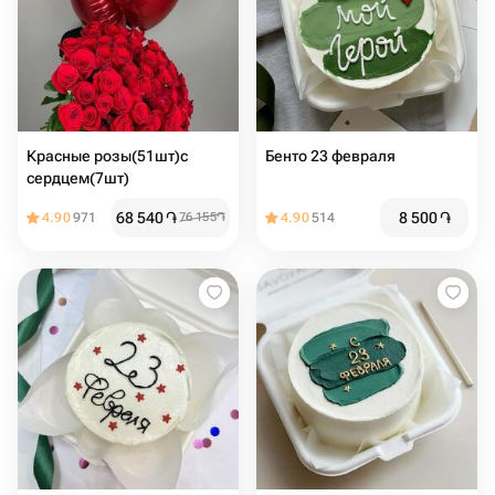
Красные розы(51шт)с
Бенто 23 февраля
сердцем(7шт)
68 540
֏
8 500
֏
4.90
971
76 155
֏
4.90
514