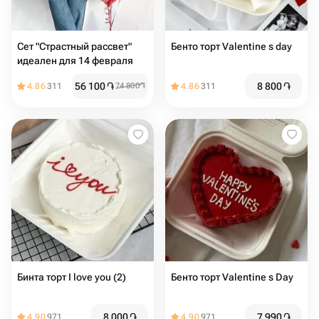
Сет "Страстный рассвет"
Бенто торт Valentine s day
идеален для 14 февраля
56 100
֏
8 800
֏
4.86
311
74 800
֏
4.86
311
Бинта торт I love you (2)
Бенто торт Valentine s Day
8 000
֏
7 990
֏
4.90
971
4.90
971