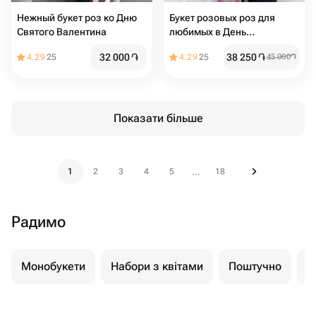
Нежный букет роз ко Дню
Букет розовых роз для
Святого Валентина
любимых в День
влюблённых
32 000
֏
38 250
֏
4.29
25
4.29
25
45 000
֏
Показати більше
1
2
3
4
5
18
...
Радимо
Монобукети
Набори з квітами
Поштучно
К