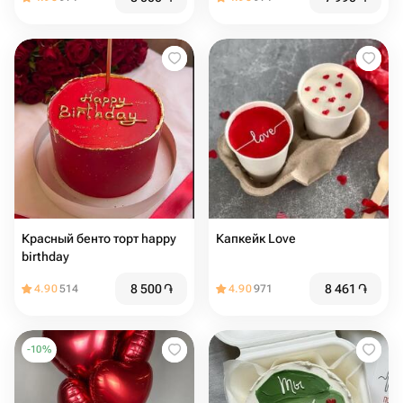
Красный бенто торт happy
Капкейк Love
birthday
8 500
֏
8 461
֏
4.90
514
4.90
971
-
10
%