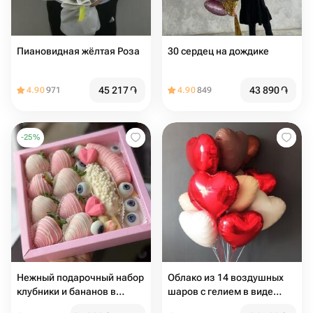
Пиановидная жёлтая Роза
30 сердец на дождике
45 217
֏
43 890
֏
4.90
971
4.90
849
-
25
%
Нежный подарочный набор
Облако из 14 воздушных
клубники и бананов в
шаров с гелием в виде
шоколаде
сердца для любимой