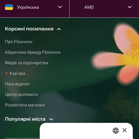
Українська
AMD
Корсині посилання
Про Flowwow
Айдентика бренду Flowwow
Медіа та партнерства
Карʼєра
Наш журнал
Центр допомоги
Розмістити магазин
Популярні міста
×