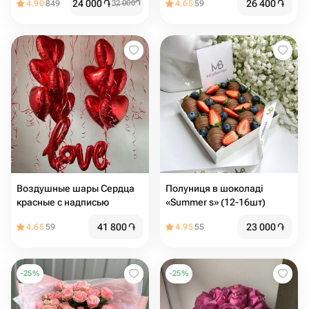
24 000
֏
26 400
֏
4.90
849
32 000
֏
4.65
59
Воздушные шары Сердца
Полуниця в шоколаді
красные с надписью
«Summer s» (12-16шт)
41 800
֏
23 000
֏
4.65
59
4.95
55
-
25
%
-
25
%