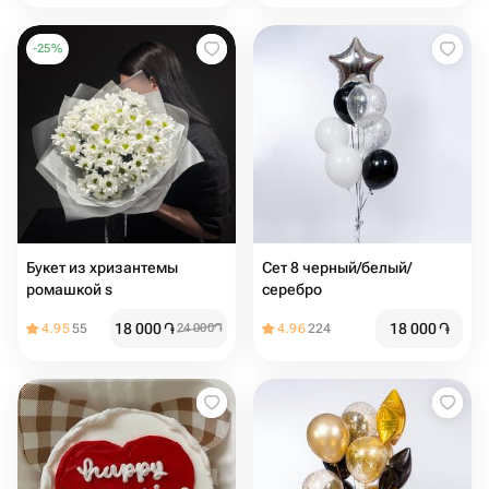
-
25
%
Букет из хризантемы
Сет 8 черный/белый/
ромашкой s
серебро
18 000
֏
18 000
֏
4.95
55
24 000
֏
4.96
224