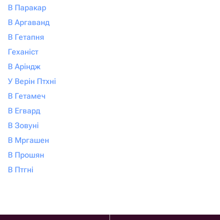
В Паракар
В Аргаванд
В Гетапня
Геханіст
В Аріндж
У Верін Птхні
В Гетамеч
В Егвард
В Зовуні
В Мргашен
В Прошян
В Птгні