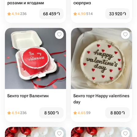
розами и ягодами
сюрприз
68 459
֏
33 920
֏
4.94
236
4.90
514
Бенто торт Валентин
Бенто торт Happy valentines
day
8 500
֏
8 800
֏
4.94
236
4.65
59