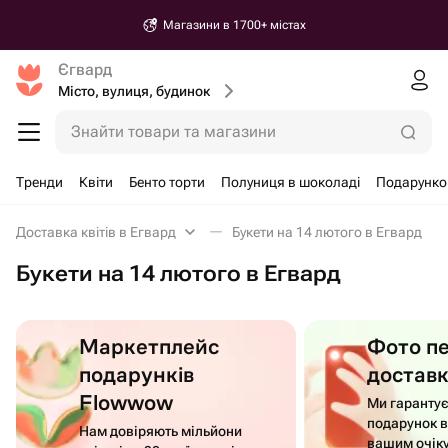
Магазини в 1700+ містах
Єгвард
Місто, вулиця, будинок
Знайти товари та магазини
Тренди
Квіти
Бенто торти
Полуниця в шоколаді
Подарунко
Доставка квітів в Егвард
Букети на 14 лютого в Егвард
Букети на 14 лютого в Егвард
Маркетплейс
Фото п
подарунків
достав
Flowwow
Ми гаранту
подарунок в
Нам довіряють мільйони
вашим очік