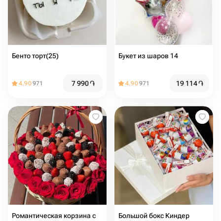
Бенто торт(25)
Букет из шаров 14
7 990
֏
19 114
֏
4.90
971
4.90
971
Романтическая корзина с
Большой бокс Киндер