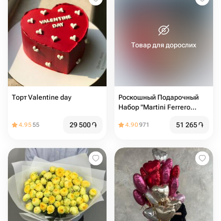
Товар для дорослих
Торт Valentine day
Роскошный Подарочный
Набор "Martini Ferrero
Rocher" в Сердце
29 500
֏
51 265
֏
4.95
55
4.90
971