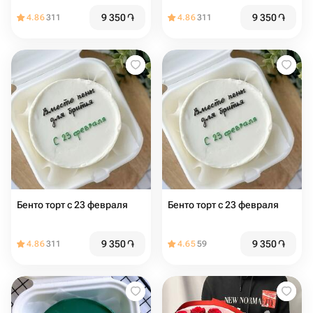
9 350
֏
9 350
֏
4.86
311
4.86
311
Бенто торт с 23 февраля
Бенто торт с 23 февраля
9 350
֏
9 350
֏
4.86
311
4.65
59