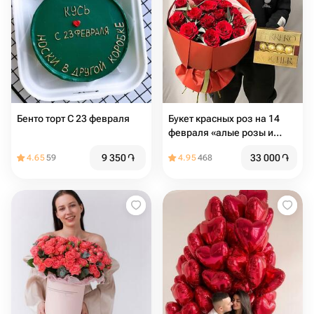
Бенто торт С 23 февраля
Букет красных роз на 14
февраля «алые розы и
Ферреро»
9 350
֏
33 000
֏
4.65
59
4.95
468