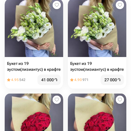
Букет из 19
Букет из 19
эустом(лизиантус) в крафте
эустом(лизиантус) в крафте
41 000
֏
27 000
֏
4.95
542
4.90
971