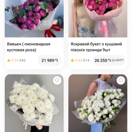
Вивьен ( пионовидная
Яскравий букет з кущовий
кустовая роза)
півонія троянди 9шт
21 989
֏
26 250
֏
4.95
542
4.90
514
35 000
֏