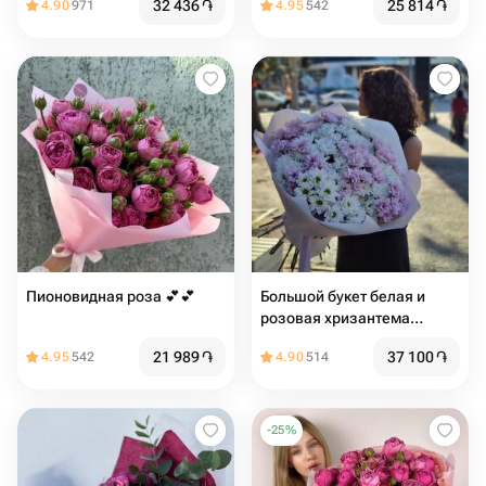
32 436
֏
25 814
֏
4.90
971
4.95
542
Пионовидная роза 💕💕
Большой букет белая и
розовая хризантема
ромашка
21 989
֏
37 100
֏
4.95
542
4.90
514
-
25
%