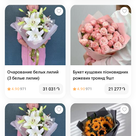
Очарование белых лилий
Букет кущових піоновидних
(3 белые лилии)
рожевих троянд 9шт
31 031
֏
21 277
֏
4.90
971
4.90
971