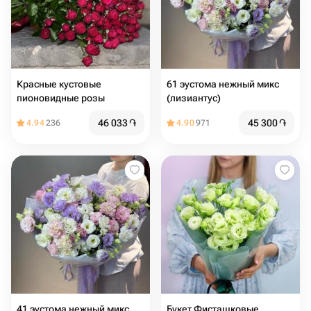
Красные кустовые
61 эустома нежный микс
пионовидные розы
(лизиантус)
46 033
֏
45 300
֏
4.94
236
4.90
971
41 эустома нежный микс
Букет Фисташковые