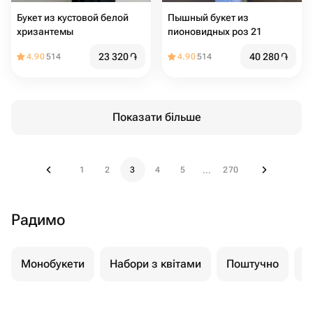
Букет из кустовой белой
Пышный букет из
хризантемы
пионовидных роз 21
23 320
֏
40 280
֏
4.90
514
4.90
514
Показати більше
1
2
3
4
5
270
...
Радимо
Монобукети
Набори з квітами
Поштучно
К