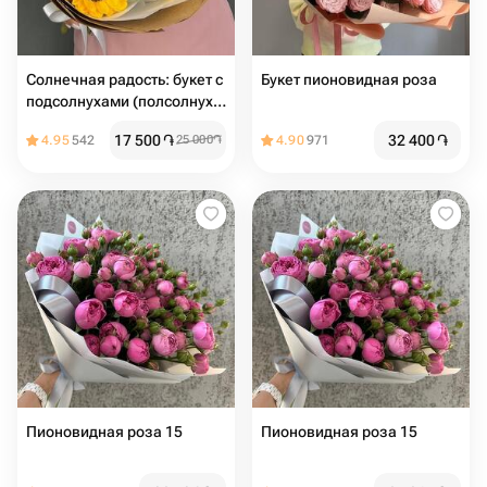
Солнечная радость: букет с
Букет пионовидная роза
подсолнухами (полсолнух ,
букет , гелиантус )
17 500
֏
32 400
֏
4.95
542
25 000
֏
4.90
971
Пионовидная роза 15
Пионовидная роза 15