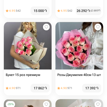
15 000
֏
26 292
֏
4.95
542
4.95
542
47 803
֏
Букет 15 роз премиум
Розы Джумилия 40см 13 шт
17 862
֏
17 392
֏
4.90
971
4.90
971
-
25
%