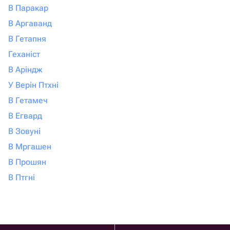
В Паракар
В Аргаванд
В Гетапня
Геханіст
В Аріндж
У Верін Птхні
В Гетамеч
В Егвард
В Зовуні
В Мргашен
В Прошян
В Птгні