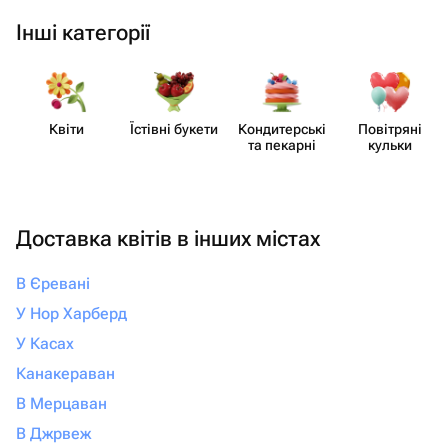
Інші категорії
Квіти
Їстівні букети
Кондит​ерські
Повітряні
та пекарні
кульки
Доставка квітів в інших містах
В Єревані
У Нор Харберд
У Касах
Канакераван
В Мерцаван
В Джрвеж