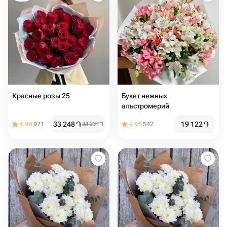
Красные розы 25
Букет нежных
альстромерий
33 248
֏
19 122
֏
4.90
971
44 331
֏
4.95
542