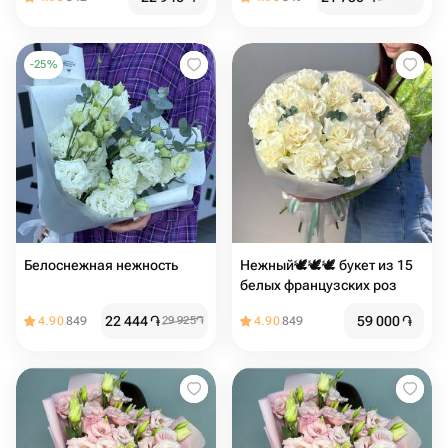
-
25
%
Белоснежная нежность
Нежный🕊️🕊️🕊️ букет из 15
белых французских роз
22 444
֏
59 000
֏
4.90
849
29 925
֏
4.90
849