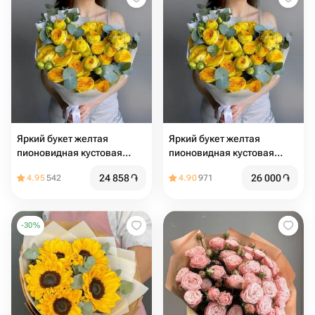
Яркий букет желтая
Яркий букет желтая
пионовидная кустовая
пионовидная кустовая
роза
роза
24 858
֏
26 000
֏
4.95
542
4.90
971
-
30
%