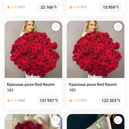
22 166
֏
15 959
֏
4.90
971
4.90
971
Красные рози Red Naomi
Красные рози Red Naomi
101
101
131 937
֏
122 353
֏
4.95
542
4.90
971