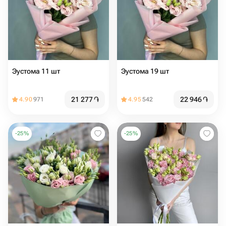
Эустома 11 шт
Эустома 19 шт
21 277
֏
22 946
֏
4.90
971
4.95
542
-
25
%
-
25
%