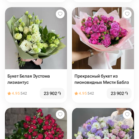
Букет Белая Эустома
Прекрасный букет из
лизиантус
пионовидных Мисти Баблз
23 902
֏
23 902
֏
4.95
542
4.95
542