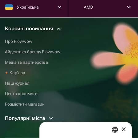
Українська
AMD
Корсині посилання
Про Flowwow
Айдентика бренду Flowwow
Медіа та партнерства
Карʼєра
Наш журнал
Центр допомоги
Розмістити магазин
Популярні міста
×