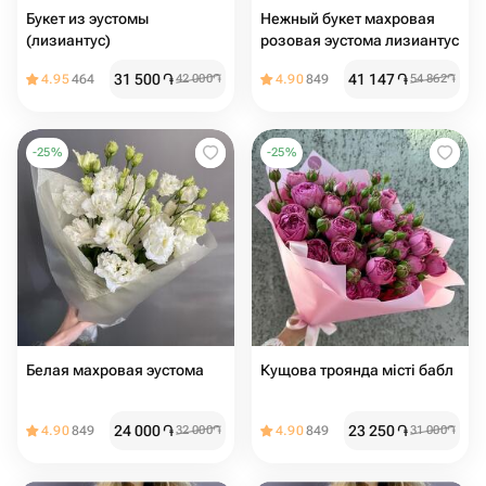
Букет из эустомы
Нежный букет махровая
(лизиантус)
розовая эустома лизиантус
31 500
֏
41 147
֏
4.95
464
42 000
֏
4.90
849
54 862
֏
-
25
%
-
25
%
Белая махровая эустома
Кущова троянда місті бабл
24 000
֏
23 250
֏
4.90
849
32 000
֏
4.90
849
31 000
֏