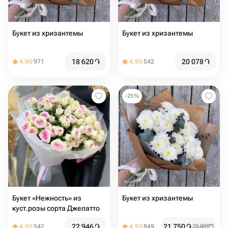
Букет из хризантемы
Букет из хризантемы
18 620
֏
20 078
֏
4.90
971
4.95
542
-
25
%
Букет «Нежность» из
Букет из хризантемы
куст.розы сорта Джелатто
22 946
֏
21 750
֏
4.95
542
4.90
849
29 000
֏