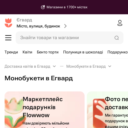
Магазини в 1700+ містах
Єгвард
Місто, вулиця, будинок
Знайти товари та магазини
Тренди
Квіти
Бенто торти
Полуниця в шоколаді
Подарунко
Доставка квітів в Егвард
Монобукети в Егвард
Монобукети в Егвард
Маркетплейс
Фото п
подарунків
достав
Flowwow
Ми гаранту
подарунок в
Нам довіряють мільйони
вашим очік