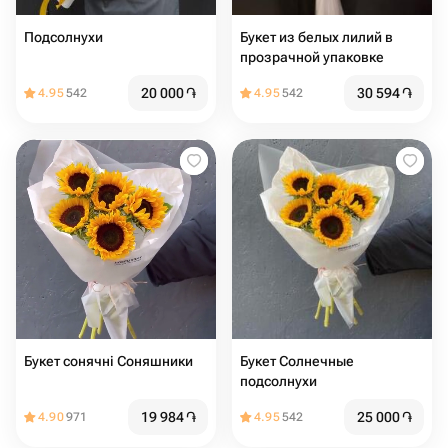
Подсолнухи
Букет из белых лилий в
прозрачной упаковке
20 000
֏
30 594
֏
4.95
542
4.95
542
Букет сонячні Соняшники
Букет Солнечные
подсолнухи
19 984
֏
25 000
֏
4.90
971
4.95
542