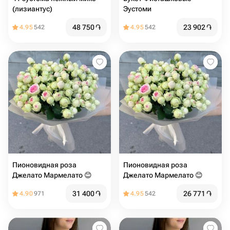
(лизиантус)
Эустоми
48 750
֏
23 902
֏
4.95
542
4.95
542
Пионовидная роза
Пионовидная роза
Джелато Мармелато 😊
Джелато Мармелато 😊
31 400
֏
26 771
֏
4.90
971
4.95
542