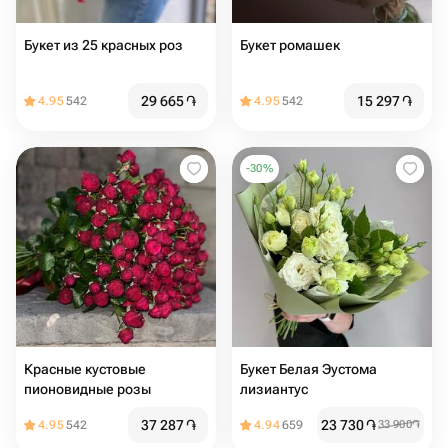
Букет из 25 красных роз
Букет ромашек
29 665
֏
15 297
֏
4.95
542
4.95
542
-
30
%
Красные кустовые
Букет Белая Эустома
пионовидные розы
лизиантус
37 287
֏
23 730
֏
4.95
542
4.94
659
33 900
֏