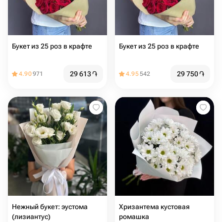
Букет из 25 роз в крафте
Букет из 25 роз в крафте
29 613
֏
29 750
֏
4.90
971
4.95
542
Нежный букет: эустома
Хризантема кустовая
(лизиантус)
ромашка