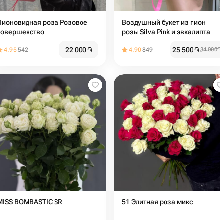
Пионовидная роза Розовое
Воздушный букет из пион
совершенство
розы Silva Pink и эвкалипта
22 000
֏
25 500
֏
4.95
542
4.90
849
34 000
MISS BOMBASTIC SR
51 Элитная роза микс