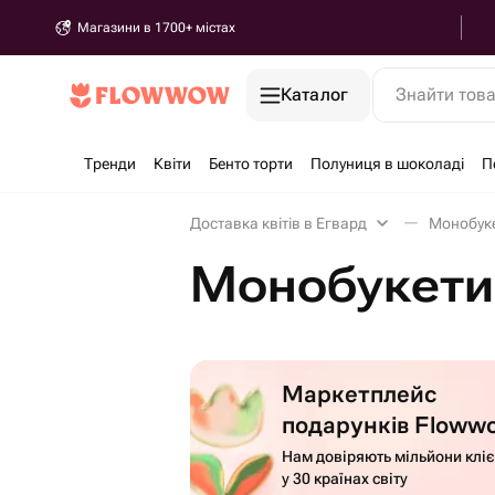
Магазини в 1700+ містах
Каталог
Знайти тов
Тренди
Квіти
Бенто торти
Полуниця в шоколаді
П
Доставка квітів в Егвард
Монобуке
Монобукети 
Маркетплейс
подарунків Floww
Нам довіряють мільйони кліє
у 30 країнах світу