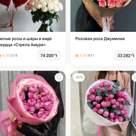
Белые розы и шары в виде
Розовая роза Джумилия
сердца «Стрела Амура»
74 200
֏
33 282
֏
4.90
514
4.90
971
-
25
%