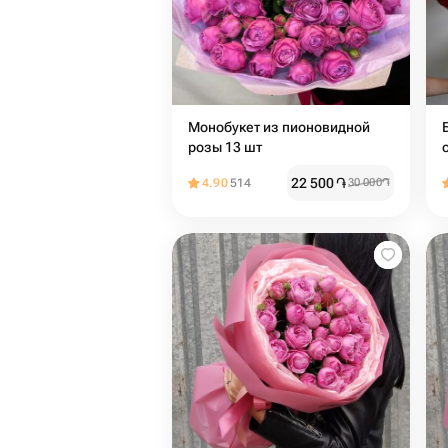
Монобукет из пионовидной
розы 13 шт
22 500
֏
4.90
514
30 000
֏