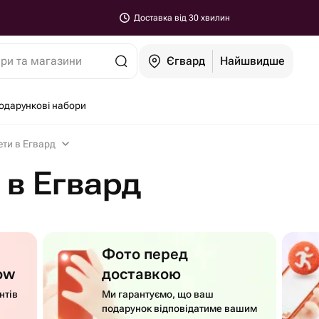
Доставка від 30 хвилин
ари та магазини
Єгвард
Найшвидше
одарункові набори
ти в Егвард
в Егвард
Фото перед
ow
доставкою
нтів
Ми гарантуємо, що ваш
подарунок відповідатиме вашим