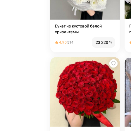
Букет из кустовой белой
хризантемы
23 320
֏
4.90
514