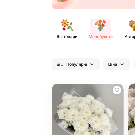
Всі товари
Моно​букети
Авто
Популярні
Ціна