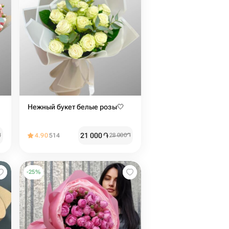
Нежный букет белые розы🤍
21 000
֏
֏
4.90
514
28 000
֏
-
25
%