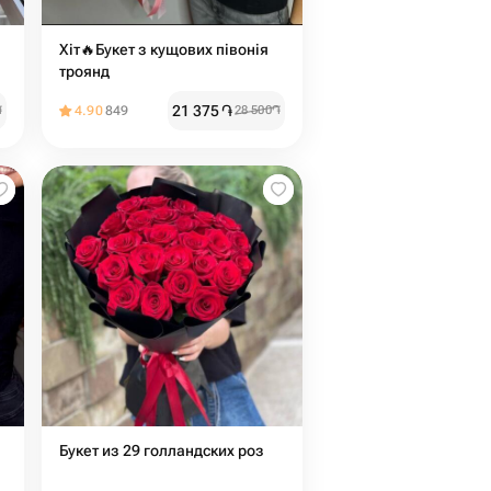
Хіт🔥Букет з кущових півонія
троянд
21 375
֏
֏
4.90
849
28 500
֏
Букет из 29 голландских роз