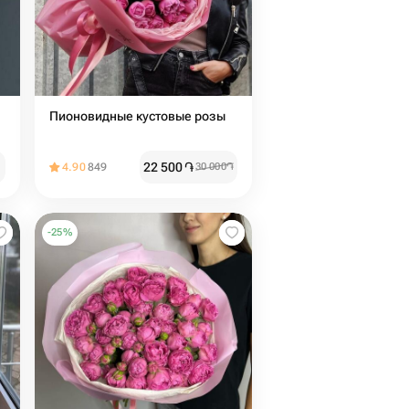
Пионовидные кустовые розы
22 500
֏
4.90
849
30 000
֏
-
25
%