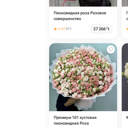
Пионовидная роза Розовое
совершенство
27 266
֏
4.90
971
Премиум 101 кустовая
пионовидная Роза