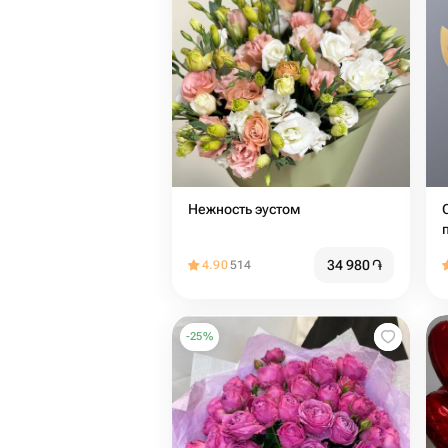
Нежность эустом
34 980
֏
4.90
514
-
25
%