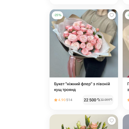
-
25
%
-
Букет "ніжний флер" з півоній
кущ троянд
22 500
֏
4.90
514
30 000
֏