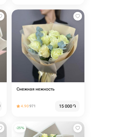
Снежная нежность
15 000
֏
֏
4.90
971
-
25
%