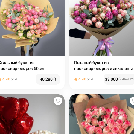
Стильный букет из
Пышный букет из
пионовидных роз 60см
пионовидных роз и эвкалипта
40 280
֏
33 000
֏
4.90
514
4.90
514
44 000