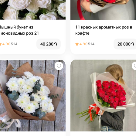
Пышный букет из
11 красных ароматных роз в
пионовидных роз 21
крафте
40 280
֏
20 000
֏
4.90
514
4.90
514