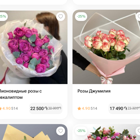
25
%
-
25
%
Пионовидные розы с
Розы Джумилия
эвкалиптом
22 500
֏
17 490
֏
4.90
514
30 000
֏
4.90
514
23 320
-
25
%