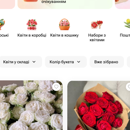
очікуванням
рські
Квіти в коробці
Квіти в кошику
Набори з
Пошт
квітами
Квіти у складі
Колір букета
Вже зібрано