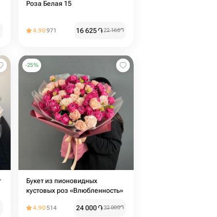
Роза Белая 15
16 625
֏
4.90
971
22 166
֏
-
25
%
т
Букет из пионовидных
кустовых роз «Влюбленность»
24 000
֏
4.90
514
32 000
֏