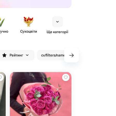
учно
Сухоцвіти
Ще категорії
Рейтинг
cv/filters/name_fast_delivery
Знижки