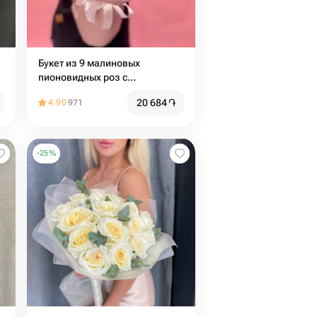
Букет из 9 малиновых
пионовидных роз с
эвкалиптом
20 684
֏
4.90
971
-
25
%