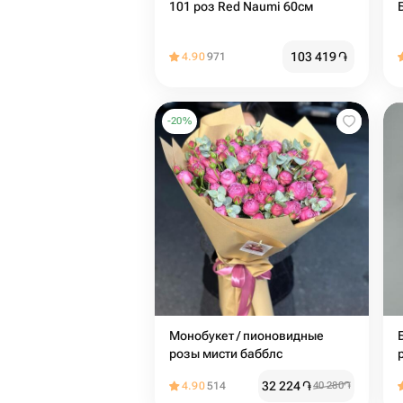
101 роз Red Naumi 60см
103 419
֏
4.90
971
-
20
%
Монобукет / пионовидные
розы мисти бабблс
32 224
֏
4.90
514
40 280
֏