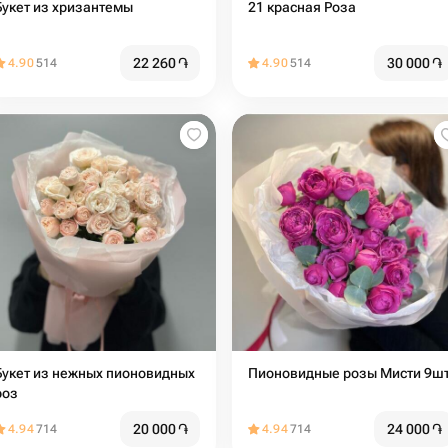
Букет из хризантемы
21 красная Роза
22 260
֏
30 000
֏
4.90
514
4.90
514
Букет из нежных пионовидных
Пионовидные розы Мисти 9ш
роз
20 000
֏
24 000
֏
4.94
714
4.94
714