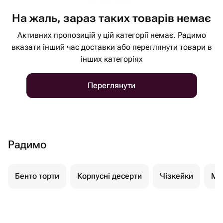
На жаль, зараз таких товарів немає
Активних пропозицій у цій категорії немає. Радимо
вказати інший час доставки або переглянути товари в
інших категоріях
Переглянути
Радимо
Бенто торти
Корпусні десерти
Чізкейки
Мо