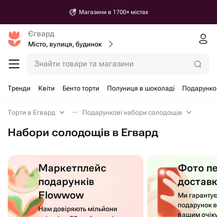
Магазини в 1700+ містах
Єгвард
Місто, вулиця, будинок
Знайти товари та магазини
Тренди
Квіти
Бенто торти
Полуниця в шоколаді
Подарунко
Торти в Егвард
Подарункові набори солодощів
Набори солодощів в Егвард
Маркетплейс
Фото п
подарунків
достав
Flowwow
Ми гаранту
подарунок в
Нам довіряють мільйони
вашим очік