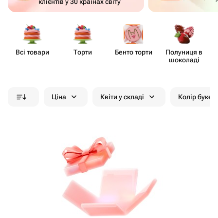
клієнтів у 30 країнах світу
Всі товари
Торти
Бенто торти
Полуниця в
шоколаді
Ціна
Квіти у складі
Колір букет