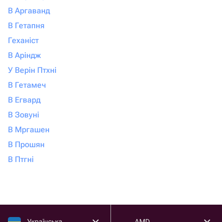
В Аргаванд
В Гетапня
Геханіст
В Аріндж
У Верін Птхні
В Гетамеч
В Егвард
В Зовуні
В Мргашен
В Прошян
В Птгні
Українська
AMD