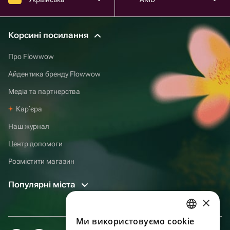
Корсині посилання
Про Flowwow
Айдентика бренду Flowwow
Медіа та партнерства
Карʼєра
Наш журнал
Центр допомоги
Розмістити магазин
Популярні міста
×
Ми використовуємо cookie
RUSSIAN