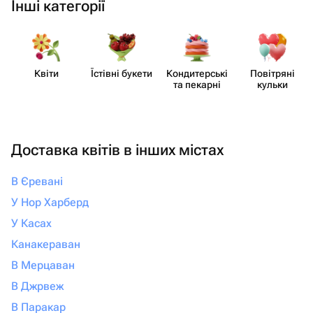
Інші категорії
Квіти
Їстівні букети
Кондит​ерські
Повітряні
та пекарні
кульки
Доставка квітів в інших містах
В Єревані
У Нор Харберд
У Касах
Канакераван
В Мерцаван
В Джрвеж
В Паракар