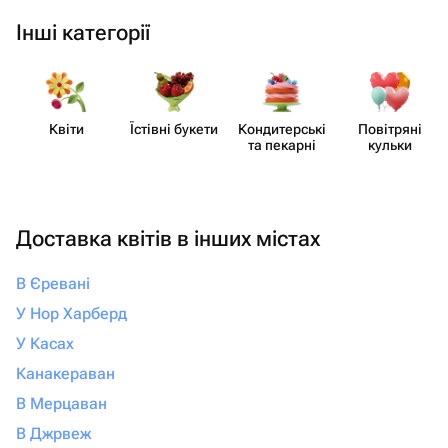
Інші категорії
Квіти
Їстівні букети
Кондит​ерські
Повітряні
та пекарні
кульки
Доставка квітів в інших містах
В Єревані
У Нор Харберд
У Касах
Канакераван
В Мерцаван
В Джрвеж