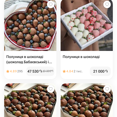
Полуниця в шоколаді
Полуниця в шоколаді
(шоколад Бабаєвський) і
свіжа лохина в коробці
47 530
֏
21 000
֏
4.89
295
49 000
֏
4.84
2 тис.
форма серця