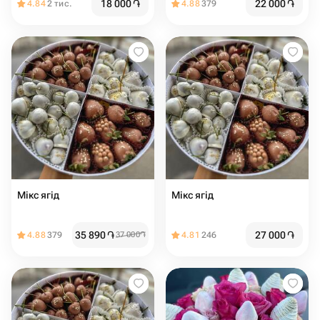
18 000
֏
22 000
֏
4.84
2 тис.
4.88
379
Мікс ягід
Мікс ягід
35 890
֏
27 000
֏
4.88
379
37 000
֏
4.81
246