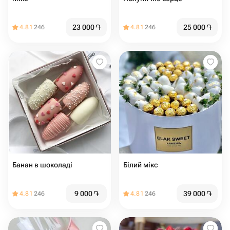
23 000
֏
25 000
֏
4.81
246
4.81
246
Банан в шоколаді
Білий мікс
9 000
֏
39 000
֏
4.81
246
4.81
246