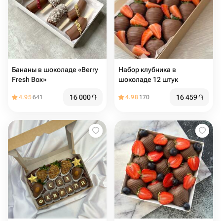
Бананы в шоколаде «Berry
Набор клубника в
Fresh Box»
шоколаде 12 штук
16 000
֏
16 459
֏
4.95
641
4.98
170