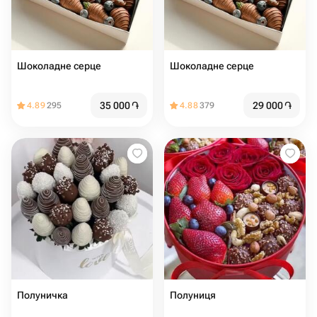
Шоколадне серце
Шоколадне серце
35 000
֏
29 000
֏
4.89
295
4.88
379
Полуничка
Полуниця