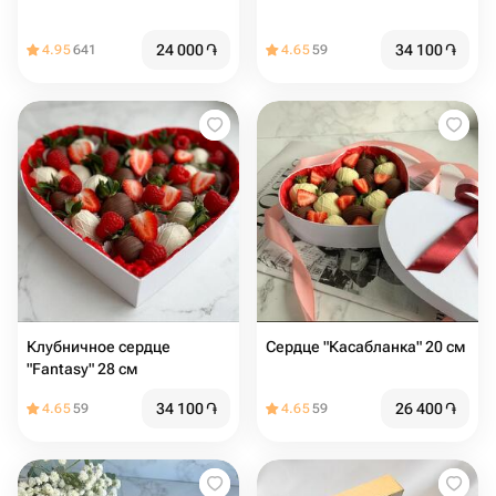
24 000
֏
34 100
֏
4.95
641
4.65
59
Клубничное сердце
Сердце "Касабланка" 20 см
"Fantasy" 28 см
34 100
֏
26 400
֏
4.65
59
4.65
59