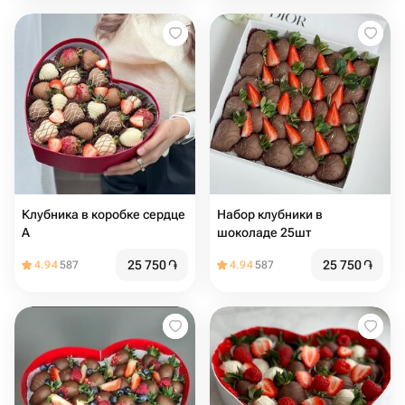
Клубника в коробке сердце
Набор клубники в
A
шоколаде 25шт
25 750
֏
25 750
֏
4.94
587
4.94
587