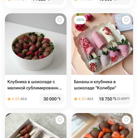
-
25
%
Клубника в шоколаде с
Бананы и клубника в
малиной сублимированной
шоколаде "Колибри"
в круглой коробке
30 000
֏
18 750
֏
4.95
464
4.95
464
25 000
֏