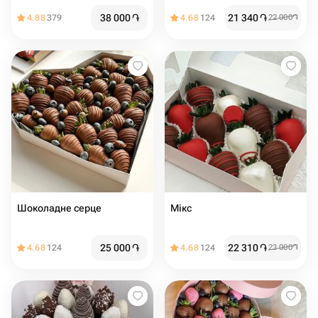
38 000
֏
21 340
֏
4.88
379
4.68
124
22 000
֏
Шоколадне серце
Мікс
25 000
֏
22 310
֏
4.68
124
4.68
124
23 000
֏