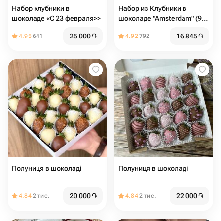
Набор клубники в
Набор из Клубники в
шоколаде «С 23 февраля>>
шоколаде "Amsterdam" (9-
12 ягод)
25 000
֏
16 845
֏
4.95
641
4.92
792
Полуниця в шоколаді
Полуниця в шоколаді
20 000
֏
22 000
֏
4.84
2 тис.
4.84
2 тис.