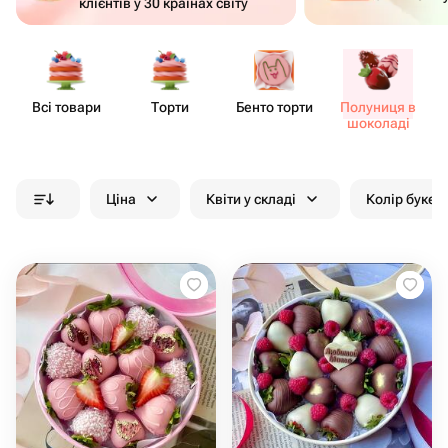
клієнтів у 30 країнах світу
Всі товари
Торти
Бенто торти
Полуниця в
шоколаді
Ціна
Квіти у складі
Колір букет