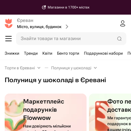
Магазини в 1700+ містах
Єреван
Місто, вулиця, будинок
Знайти товари та магазини
Знижки
Тренди
Квіти
Бенто торти
Подарункові набори
П
Торти в Єревані
Полуниця у шоколаді
Полуниця у шоколаді в Єревані
Маркетплейс
Фото п
подарунків
достав
Flowwow
Ми гаранту
подарунок в
Нам довіряють мільйони
вашим очік