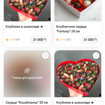
Клубника в шоколаде 🔥
Клубничное сердце
"Fantasy" 28 см
31 000
֏
31 000
֏
4.95
641
4.95
641
Товар для дорослих
Сердце "Касабланка" 20 см
Клубника в шоколаде 🔥