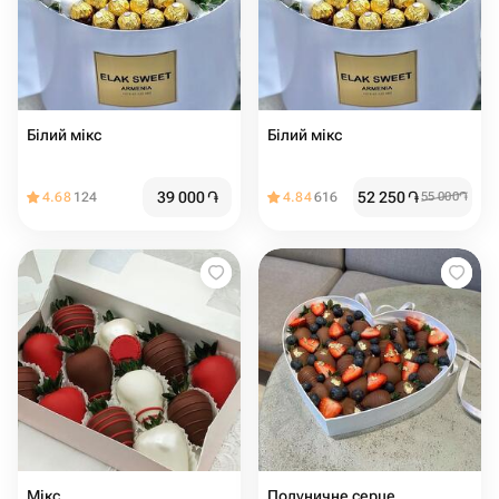
Білий мікс
Білий мікс
39 000
֏
52 250
֏
4.68
124
4.84
616
55 000
֏
Мікс
Полуничне серце