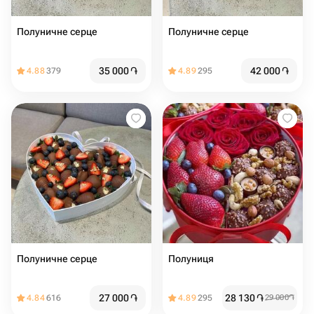
Полуничне серце
Полуничне серце
35 000
֏
42 000
֏
4.88
379
4.89
295
Полуничне серце
Полуниця
27 000
֏
28 130
֏
4.84
616
4.89
295
29 000
֏