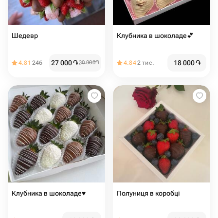
Шедевр
Клубника в шоколаде💕
27 000
֏
18 000
֏
4.81
246
30 000
֏
4.84
2 тис.
Клубника в шоколаде♥️
Полуниця в коробці