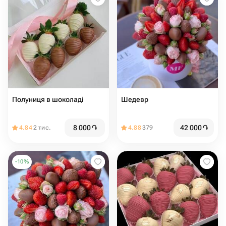
Полуниця в шоколаді
Шедевр
8 000
֏
42 000
֏
4.84
2 тис.
4.88
379
-
10
%