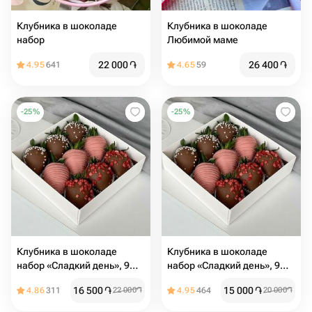
Клубника в шоколаде
Клубника в шоколаде
набор
Любимой маме
22 000
֏
26 400
֏
4.95
641
4.65
59
-
25
%
-
25
%
Клубника в шоколаде
Клубника в шоколаде
набор «Сладкий день», 9
набор «Сладкий день», 9
ягод
ягод
16 500
֏
15 000
֏
4.86
311
22 000
֏
4.95
464
20 000
֏