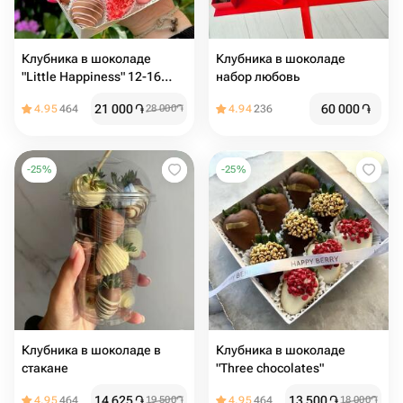
Клубника в шоколаде
Клубника в шоколаде
"Little Happiness" 12-16
набор любовь
ягод
21 000
֏
60 000
֏
4.95
464
28 000
֏
4.94
236
-
25
%
-
25
%
Клубника в шоколаде в
Клубника в шоколаде
стакане
"Three chocolates"
14 625
֏
13 500
֏
4.95
464
19 500
֏
4.95
464
18 000
֏