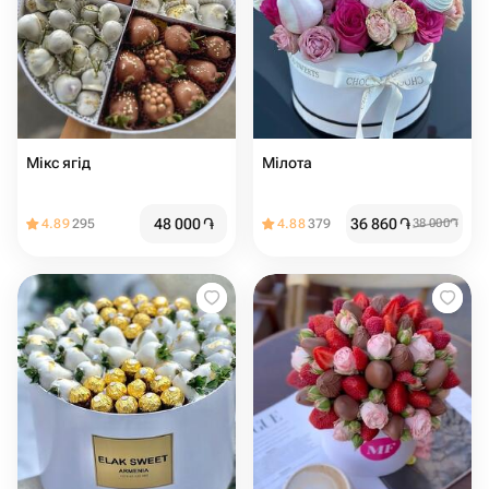
Мікс ягід
Мілота
48 000
֏
36 860
֏
4.89
295
4.88
379
38 000
֏