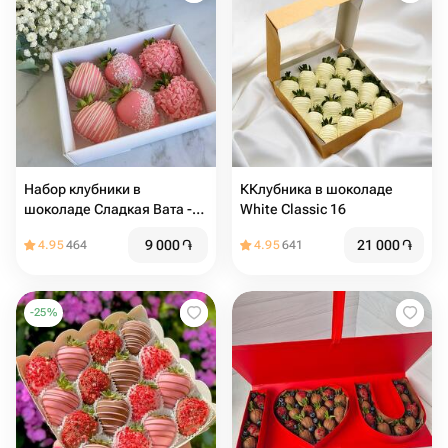
Набор клубники в
ККлубника в шоколаде
шоколаде Сладкая Вата -
White Classic 16
6шт
9 000
֏
21 000
֏
4.95
464
4.95
641
-
25
%