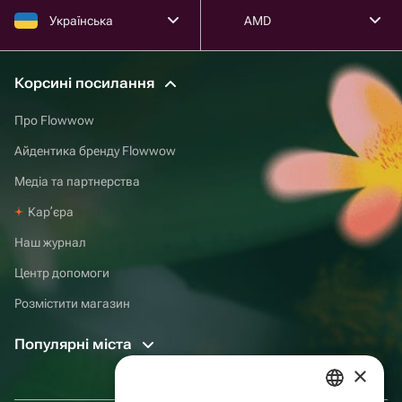
Українська
AMD
Корсині посилання
Про Flowwow
Айдентика бренду Flowwow
Медіа та партнерства
Карʼєра
Наш журнал
Центр допомоги
Розмістити магазин
Популярні міста
×