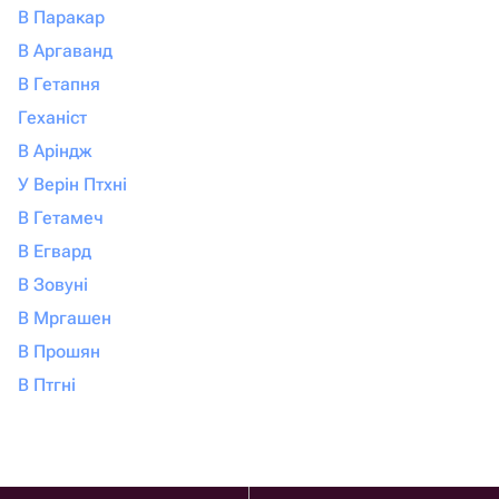
В Паракар
В Аргаванд
В Гетапня
Геханіст
В Аріндж
У Верін Птхні
В Гетамеч
В Егвард
В Зовуні
В Мргашен
В Прошян
В Птгні