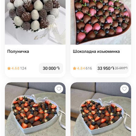
Полуничка
Шоколадна изьюминка
30 000
֏
33 950
֏
4.68
124
4.84
616
35 000
֏