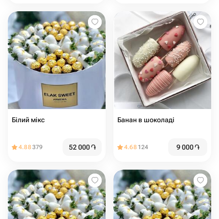
Білий мікс
Банан в шоколаді
52 000
֏
9 000
֏
4.88
379
4.68
124