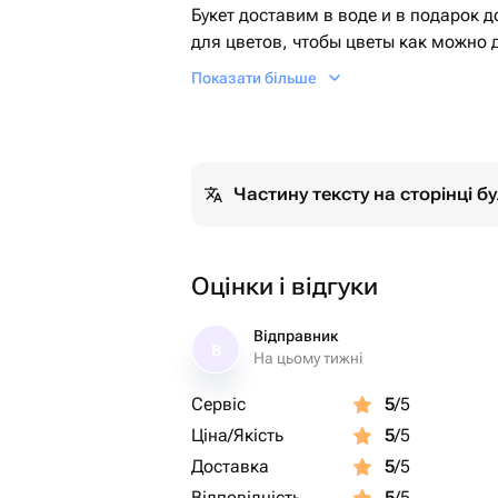
Букет доставим в воде и в подарок 
для цветов, чтобы цветы как можно 
Показати більше
Отличное решение подарка на любое
Частину тексту на сторінці 
Оцінки і відгуки
Відправник
В
На цьому тижні
Сервіс
5
/5
Ціна/Якість
5
/5
Доставка
5
/5
Відповідність
5
/5