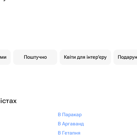
ами
Поштучно
Квіти для інтер'єру
Подарун
істах
В Паракар
В Аргаванд
В Гетапня