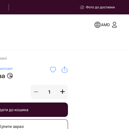
Фото до доставки
AMD
вані
ьогодні
за 😘
дати до кошика
Купити зараз