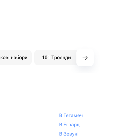
кові набори
101 Троянди
Букети ягідні
В Гетамеч
В Егвард
В Зовуні