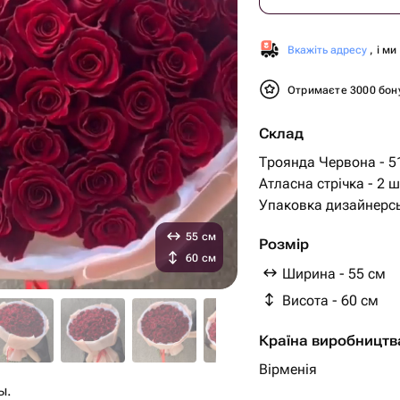
Вкажіть адресу
, і м
Отримаєте 3000 бон
Склад
Троянда Червона - 5
Атласна стрічка - 2 ш
Упаковка дизайнерсь
55 см
Розмір
60 см
Ширина - 55 см
Висота - 60 см
Країна виробництв
Вірменія
ы.