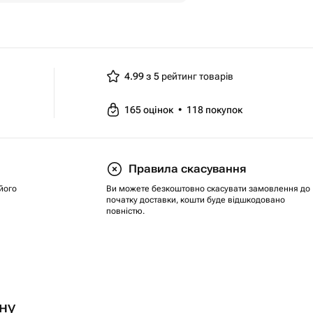
4.99 з 5
рейтинг товарів
165
оцінок
•
118
покупок
Правила скасування
його
Ви можете безкоштовно скасувати замовлення до
початку доставки, кошти буде відшкодовано
повністю.
ну