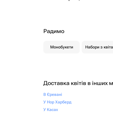
Радимо
Монобукети
Набори з квіт
Доставка квітів в інших м
В Єревані
У Нор Харберд
У Касах