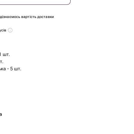
и дізнаємось вартість доставки
усів
1 шт.
т.
ка - 5 шт.
а