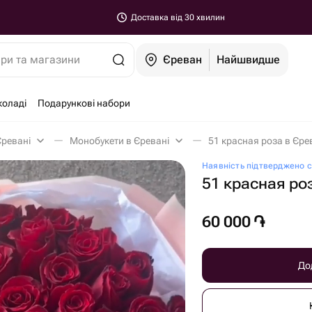
Доставка від 30 хвилин
ари та магазини
Єреван
Найшвидше
коладі
Подарункові набори
Єревані
Монобукети в Єревані
51 красная роза в Єре
Наявність підтверджено с
51 красная ро
60 000
֏
До