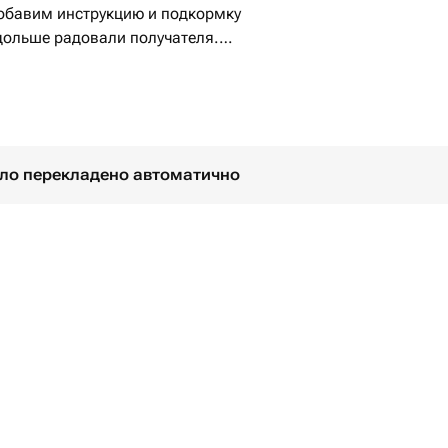
добавим инструкцию и подкормку
дольше радовали получателя.
 торжество!
було перекладено автоматично