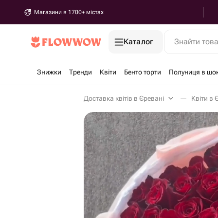
Магазини в 1700+ містах
Каталог
Знайти тов
Знижки
Тренди
Квіти
Бенто торти
Полуниця в шо
Доставка квітів в Єревані
Квіти в 