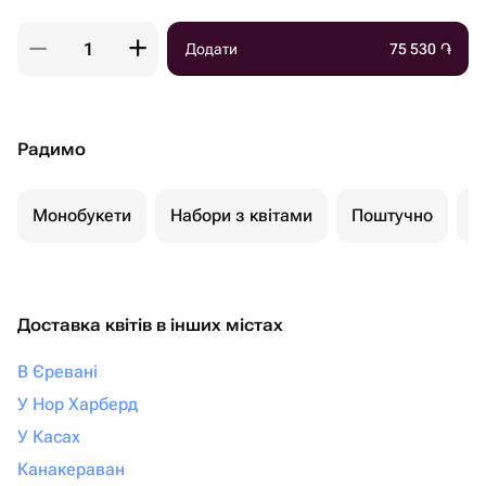
Додати
75 530
֏
Радимо
Монобукети
Набори з квітами
Поштучно
К
Доставка квітів в інших містах
В Єревані
У Нор Харберд
У Касах
Канакераван