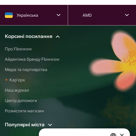
Українська
AMD
Корсині посилання
Про Flowwow
Айдентика бренду Flowwow
Медіа та партнерства
Карʼєра
Наш журнал
Центр допомоги
Розмістити магазин
Популярні міста
×