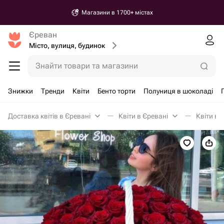
Магазини в 1700+ містах
Єреван
Місто, вулиця, будинок
Знайти товари та магазини
Знижки
Тренди
Квіти
Бенто торти
Полуниця в шоколаді
Доставка квітів в Єревані
Квіти в Єревані
Квіти в 