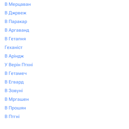
В Мерцаван
В Джрвеж
В Паракар
В Аргаванд
В Гетапня
Геханіст
В Аріндж
У Верін Птхні
В Гетамеч
В Егвард
В Зовуні
В Мргашен
В Прошян
В Птгні