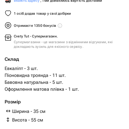
Вкажіть адресу
, і ми дізнаємось вартість доставки
1 осіб додав товар у свої добірки
Отримаєте 1350 бонусів
Cvety Tut - Супермагазин.
Супермагазини - це магазини з відмінними відгуками, які
докладають зусиль для якісного сервісу.
Склад
Евкаліпт - 3 шт.
Піоновидна троянда - 11 шт.
Бавовна натуральна - 5 шт.
Оформлення матова плівка - 1 шт.
Розмір
Ширина - 35 см
Висота - 55 см