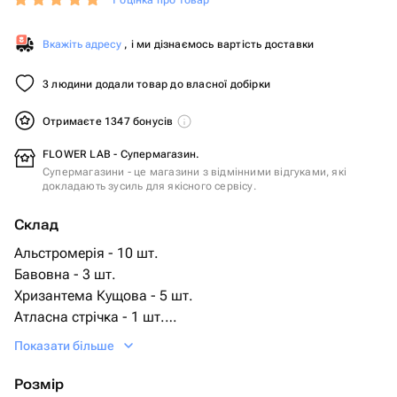
1 оцінка про товар
Вкажіть адресу
, і ми дізнаємось вартість доставки
3 людини додали товар до власної добірки
Отримаєте 1347 бонусів
FLOWER LAB - Супермагазин.
Супермагазини - це магазини з відмінними відгуками, які
докладають зусиль для якісного сервісу.
Склад
Альстромерія - 10 шт.
Бавовна - 3 шт.
Хризантема Кущова - 5 шт.
Атласна стрічка - 1 шт.
Дизайнерська упаковка - 2 шт.
Показати більше
Розмір