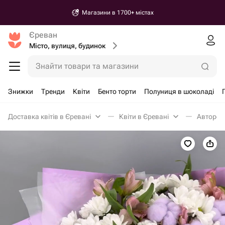
Магазини в 1700+ містах
Єреван
Місто, вулиця, будинок
Знайти товари та магазини
Знижки
Тренди
Квіти
Бенто торти
Полуниця в шоколаді
Доставка квітів в Єревані
Квіти в Єревані
Авторськ