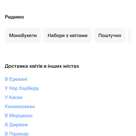
Радимо
Монобукети
Набори з квітами
Поштучно
К
Доставка квітів в інших містах
В Єревані
У Нор Харберд
У Касах
Канакераван
В Мерцаван
В Джрвеж
В Паракар