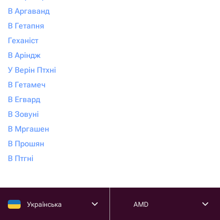
В Аргаванд
В Гетапня
Геханіст
В Аріндж
У Верін Птхні
В Гетамеч
В Егвард
В Зовуні
В Мргашен
В Прошян
В Птгні
Українська
AMD