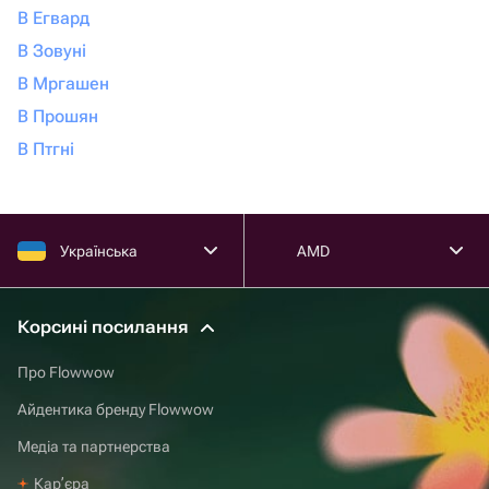
В Егвард
В Зовуні
В Мргашен
В Прошян
В Птгні
Українська
AMD
Корсині посилання
Про Flowwow
Айдентика бренду Flowwow
Медіа та партнерства
Карʼєра