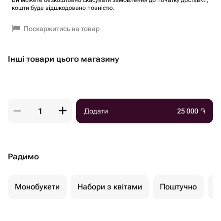
Ви можете безкоштовно скасувати замовлення до початку доставки,
кошти буде відшкодовано повністю.
Поскаржитись на товар
Інші товари цього магазину
Додати
25 000
֏
Радимо
Монобукети
Набори з квітами
Поштучно
К