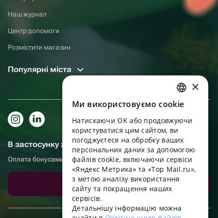
Наш журнал
Центр допомоги
Розмістити магазин
Популярні міста
×
Ми використовуємо cookie
RUSSIAN
Натискаючи OK або продовжуючи
ENGLISH
користуватися цим сайтом, ви
UKRAINIAN
погоджуєтеся на обробку ваших
В застосунку зручніше!
персональних даних за допомогою
PORTUGUESE
файлів cookie, включаючи сервіси
Оплата бонусами, самовивіз, зручний чат підтримки
«Яндекс Метрика» та «Top Mail.ru»,
SPANISH
з метою аналізу використання
Завантажити додаток
сайту та покращення наших
HUNGARIAN
сервісів.
ITALIAN
Детальнішу інформацію можна
знайти в
Політиці щодо файлів