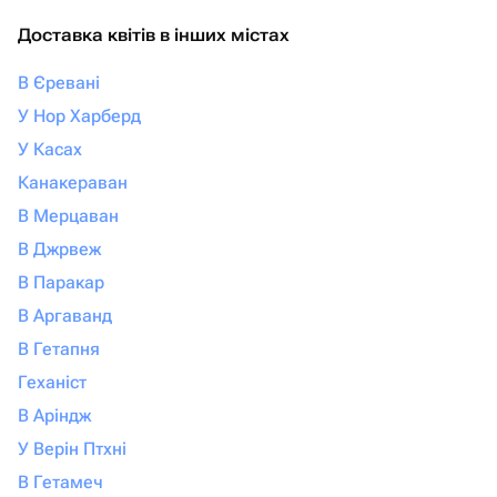
Доставка квітів в інших містах
В Єревані
У Нор Харберд
У Касах
Канакераван
В Мерцаван
В Джрвеж
В Паракар
В Аргаванд
В Гетапня
Геханіст
В Аріндж
У Верін Птхні
В Гетамеч