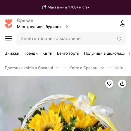
Магазини в 1700+ містах
Єреван
Місто, вулиця, будинок
Знайти товари та магазини
Знижки
Тренди
Квіти
Бенто торти
Полуниця в шоколаді
Доставка квітів в Єревані
Квіти в Єревані
Квіти в 