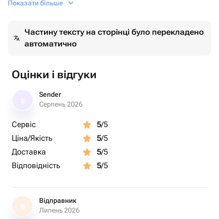
Показати більше
дополненная сверкающими оттенками, подчеркивает
великолепие букета, делая его подарком, который
Частину тексту на сторінці було перекладено
оставит незабываемое впечатление.
автоматично
Оцінки і відгуки
Sender
S
Серпень 2026
Сервіс
5
/5
Ціна/Якість
5
/5
Доставка
5
/5
Відповідність
5
/5
Відправник
В
Липень 2026