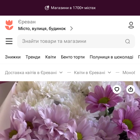
Магазини в 1700+ містах
Єреван
Місто, вулиця, будинок
Знайти товари та магазини
Знижки
Тренди
Квіти
Бенто торти
Полуниця в шоколаді
Доставка квітів в Єревані
Квіти в Єревані
Монобук