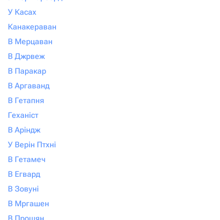
У Касах
Канакераван
В Мерцаван
В Джрвеж
В Паракар
В Аргаванд
В Гетапня
Геханіст
В Аріндж
У Верін Птхні
В Гетамеч
В Егвард
В Зовуні
В Мргашен
В Прошян