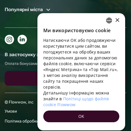
Популярні міста
×
Ми використовуємо cookie
RUSSIAN
Натискаючи OK або продовжуючи
ENGLISH
користуватися цим сайтом, ви
UKRAINIAN
погоджуєтеся на обробку ваших
В застосунку зручніше!
персональних даних за допомогою
PORTUGUESE
файлів cookie, включаючи сервіси
Оплата бонусами, самовивіз, зручний чат підтримки
«Яндекс Метрика» та «Top Mail.ru»,
SPANISH
з метою аналізу використання
Завантажити додаток
сайту та покращення наших
HUNGARIAN
сервісів.
ITALIAN
Детальнішу інформацію можна
знайти в
Політиці щодо файлів
FRENCH
© Flowwow, inc
cookie Flowwow
TURKISH
Умови
OK
GERMAN
Політика обробки даних
POLISH