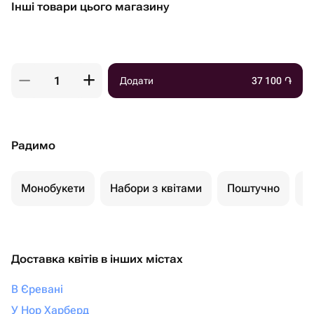
Інші товари цього магазину
Додати
37 100
֏
Радимо
Монобукети
Набори з квітами
Поштучно
К
Доставка квітів в інших містах
В Єревані
У Нор Харберд