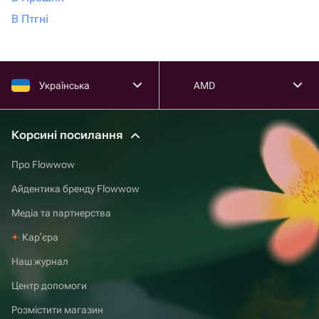
В Птгні
Українська
AMD
Корсині посилання
Про Flowwow
Айдентика бренду Flowwow
Медіа та партнерства
Карʼєра
Наш журнал
Центр допомоги
Розмістити магазин