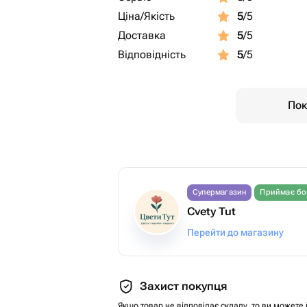
Ціна/Якість
5
/5
Доставка
5
/5
Відповідність
5
/5
Пок
Супермагазин
Приймає бо
Cvety Tut
Перейти до магазину
Захист покупця
Якщо товар не відповідає складу, то ви можете 