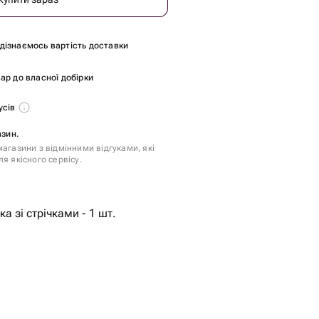
и дізнаємось вартість доставки
ар до власної добірки
усів
азин.
агазини з відмінними відгуками, які
я якісного сервісу.
а зі стрічками - 1 шт.