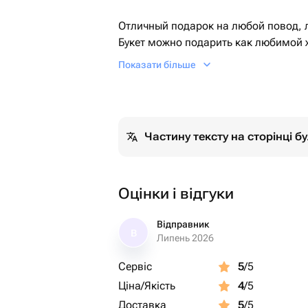
Отличный подарок на любой повод, 
Букет можно подарить как любимой ж
Показати більше
⭐️ КЭШБЭК 3% с каждой покупки бо
⭐️ быстрая доставка цветов
⭐️ свежие поставки несколько раз в 
⭐️ быстрая сборка букетов от 20 мин
Частину тексту на сторінці 
Оцінки і відгуки
Відправник
В
Липень 2026
Сервіс
5
/5
Ціна/Якість
4
/5
Доставка
5
/5