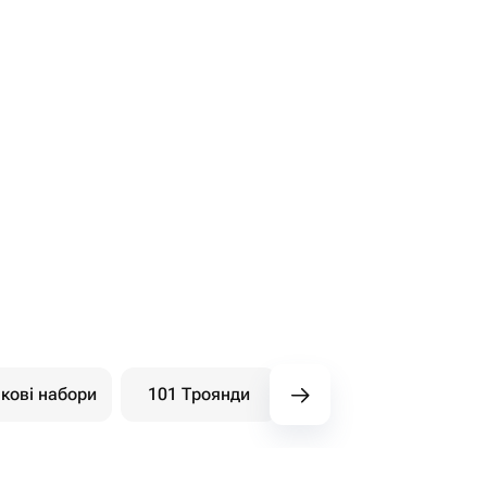
кові набори
101 Троянди
Букети ягідні