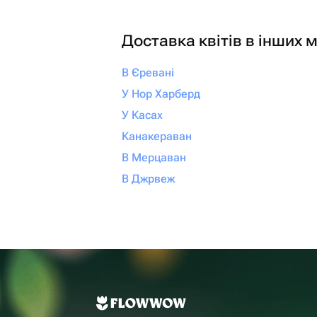
Доставка квітів в інших м
В Єревані
У Нор Харберд
У Касах
Канакераван
В Мерцаван
В Джрвеж