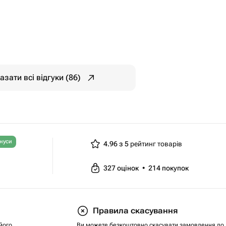
азати всі відгуки (86)
нуси
4.96 з 5
рейтинг товарів
327
оцінок
•
214
покупок
Правила скасування
його
Ви можете безкоштовно скасувати замовлення до