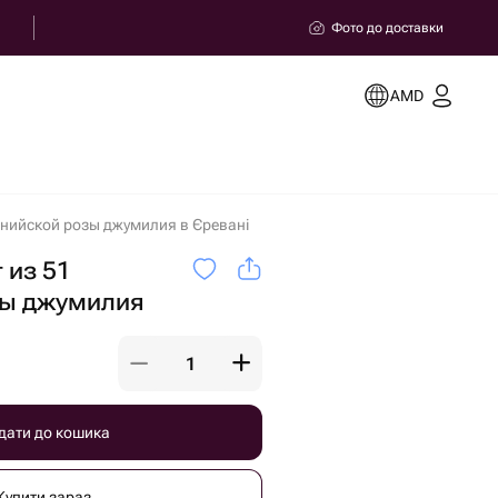
Фото до доставки
AMD
енийской розы джумилия в Єревані
 из 51
зы джумилия
дати до кошика
Купити зараз