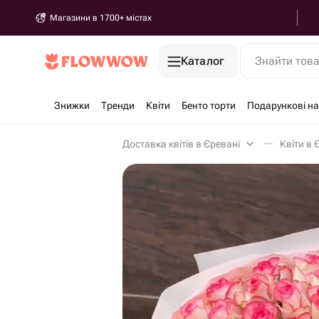
Магазини в 1700+ містах
Каталог
Знайти тов
Знижки
Тренди
Квіти
Бенто торти
Подарункові н
Доставка квітів в Єревані
Квіти в 