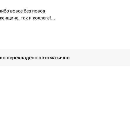
либо вовсе без повод
енщине, так и коллеге!
нусами
неделю
ут
було перекладено автоматично