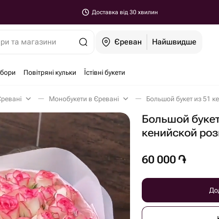
Доставка від 30 хвилин
ари та магазини
Єреван
Найшвидше
абори
Повітряні кульки
Їстівні букети
Єревані
Монобукети в Єревані
Большой букет из 51 к
Большой букет
кенийской ро
60 000
֏
До