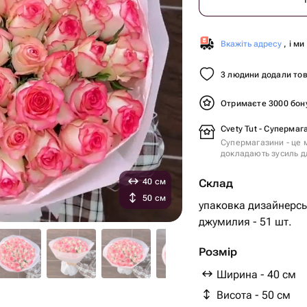
Вкажіть адресу
, і м
3 людини додали тов
Отримаєте 3000 бон
Cvety Tut - Супермаг
Супермагазини - це м
докладають зусиль дл
40 см
Склад
50 см
упаковка дизайнерськ
джумилия - 51 шт.
Розмір
Ширина - 40 см
Висота - 50 см