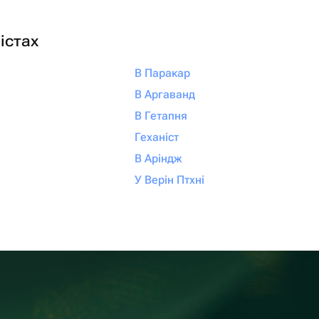
істах
В Паракар
В Аргаванд
В Гетапня
Геханіст
В Аріндж
У Верін Птхні