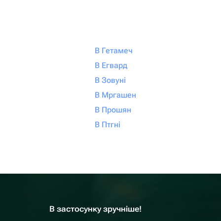
В Гетамеч
В Егвард
В Зовуні
В Мргашен
В Прошян
В Птгні
В застосунку зручніше!