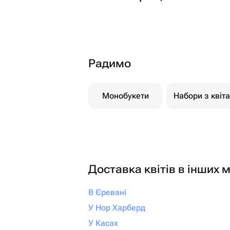
Радимо
Монобукети
Набори з квіт
Доставка квітів в інших м
В Єревані
У Нор Харберд
У Касах