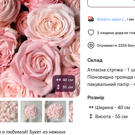
Вкажіть адресу
, і м
2 людини додали тов
Отримаєте 3250 бон
Склад
Атласна стрічка - 1 ш
Піоновидна троянда 
40 см
пакувальний папір - 
55 см
Розмір
Ширина - 40 см
Висота - 55 см
 и любимой! Букет из нежных