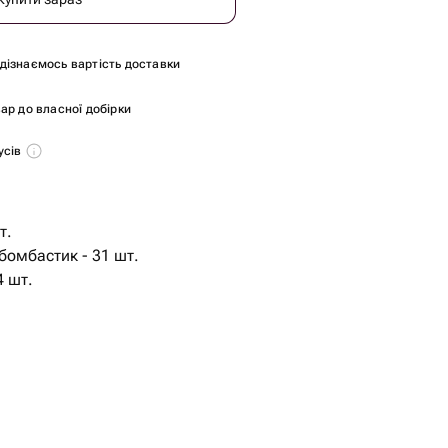
и дізнаємось вартість доставки
ар до власної добірки
усів
т.
бомбастик - 31 шт.
4 шт.