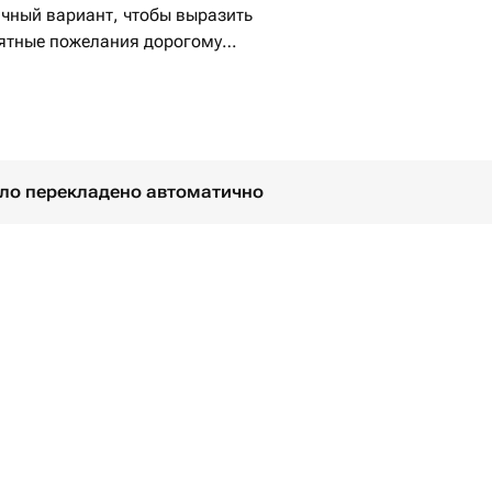
ичный вариант, чтобы выразить
иятные пожелания дорогому
було перекладено автоматично