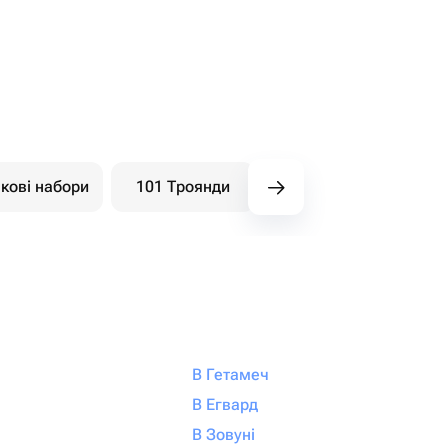
кові набори
101 Троянди
Букети ягідні
В Гетамеч
В Егвард
В Зовуні