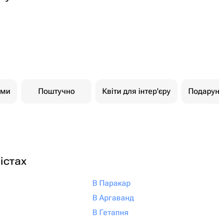
ами
Поштучно
Квіти для інтер'єру
Подарун
істах
В Паракар
В Аргаванд
В Гетапня