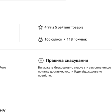
4.99 з 5
рейтинг товарів
165
оцінок
•
118
покупок
Правила скасування
його
Ви можете безкоштовно скасувати замовлення до
початку доставки, кошти буде відшкодовано
повністю.
ну