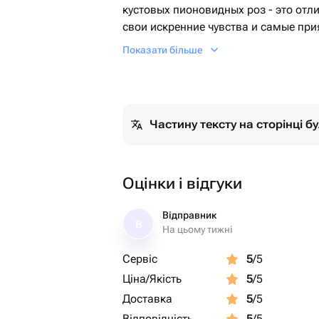
кустовых пионовидных роз - это отл
свои искренние чувства и самые пр
человеку.
Показати більше
Частину тексту на сторінці 
Оцінки і відгуки
Відправник
В
На цьому тижні
Сервіс
5
/5
Ціна/Якість
5
/5
Доставка
5
/5
Відповідність
5
/5