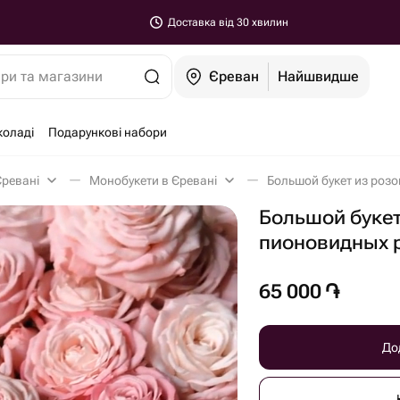
Доставка від 30 хвилин
ари та магазини
Єреван
Найшвидше
коладі
Подарункові набори
Єревані
Монобукети в Єревані
Большой букет из роз
Большой букет
пионовидных 
65 000
֏
До