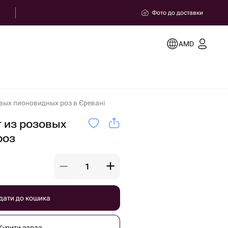
Фото до доставки
AMD
овых пионовидных роз в Єревані
 из розовых
роз
дати до кошика
Купити зараз