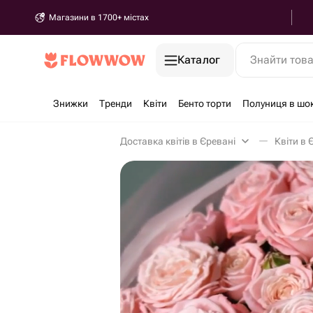
Магазини в 1700+ містах
Каталог
Знайти тов
Знижки
Тренди
Квіти
Бенто торти
Полуниця в шо
Доставка квітів в Єревані
Квіти в 