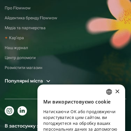
Про Flowwow
Айдентика бренду Flowwow
Медіа та партнерства
Карʼєра
Наш журнал
Центр допомоги
Розмістити магазин
Популярні міста
×
Ми використовуємо cookie
RUSSIAN
Натискаючи OK або продовжуючи
ENGLISH
користуватися цим сайтом, ви
UKRAINIAN
погоджуєтеся на обробку ваших
В застосунку зручніше!
персональних даних за допомогою