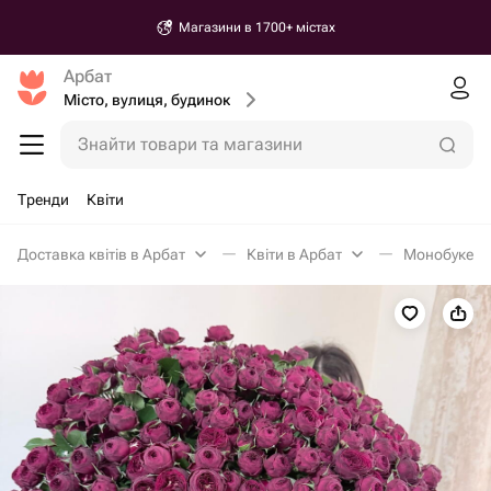
Магазини в 1700+ містах
Арбат
Місто, вулиця, будинок
Знайти товари та магазини
Тренди
Квіти
Доставка квітів в Арбат
Квіти в Арбат
Монобукети