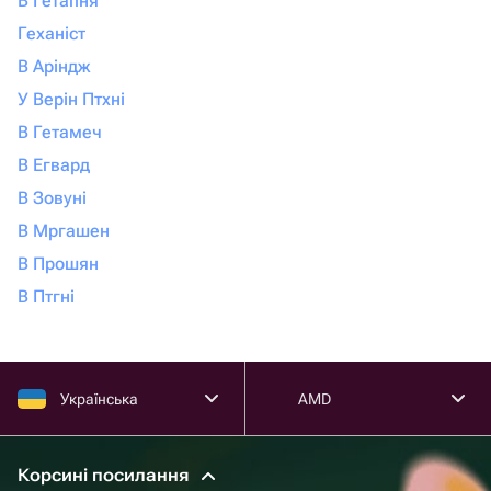
В Гетапня
Геханіст
В Аріндж
У Верін Птхні
В Гетамеч
В Егвард
В Зовуні
В Мргашен
В Прошян
В Птгні
Українська
AMD
Корсині посилання