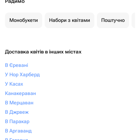
Радимо
Монобукети
Набори з квітами
Поштучно
К
Доставка квітів в інших містах
В Єревані
У Нор Харберд
У Касах
Канакераван
В Мерцаван
В Джрвеж
В Паракар
В Аргаванд