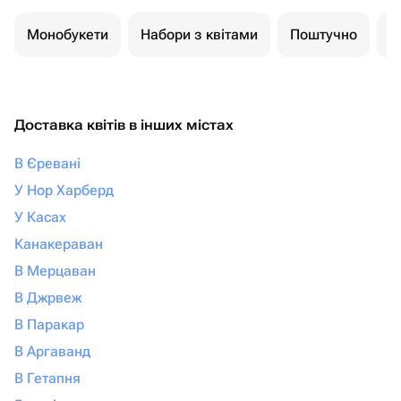
Монобукети
Набори з квітами
Поштучно
К
Доставка квітів в інших містах
В Єревані
У Нор Харберд
У Касах
Канакераван
В Мерцаван
В Джрвеж
В Паракар
В Аргаванд
В Гетапня