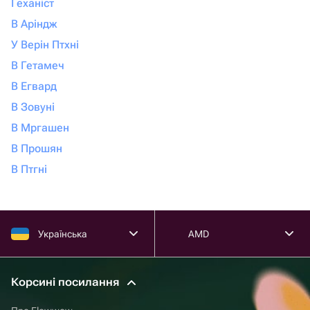
Геханіст
В Аріндж
У Верін Птхні
В Гетамеч
В Егвард
В Зовуні
В Мргашен
В Прошян
В Птгні
Українська
AMD
Корсині посилання