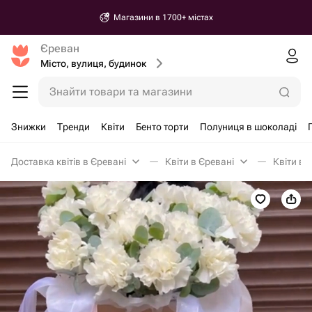
Магазини в 1700+ містах
Єреван
Місто, вулиця, будинок
Знайти товари та магазини
Знижки
Тренди
Квіти
Бенто торти
Полуниця в шоколаді
Доставка квітів в Єревані
Квіти в Єревані
Квіти в 