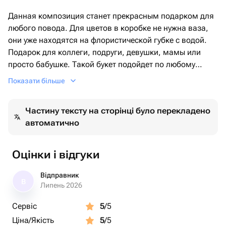
Данная композиция станет прекрасным подарком для
любого повода. Для цветов в коробке не нужна ваза,
они уже находятся на флористической губке с водой.
Подарок для коллеги, подруги, девушки, мамы или
просто бабушке. Такой букет подойдет по любому
случаю
Показати більше
Не забудь добавить магазин в избранное ❤️, чтобы
Частину тексту на сторінці було перекладено
получать все самые интересные предложения от нас!
автоматично
Мы ценим и любим каждого нашего клиента. Если Вас
что-то не устроило в букете, не спешите оставлять
Оцінки і відгуки
низкую оценку, напишите нам, мы сможем решить
любой вопрос!
Відправник
В
Липень 2026
Сервіс
5
/5
Ціна/Якість
5
/5