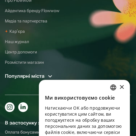
Про Flowwow
Айдентика бренду Flowwow
Медіа та партнерства
Карʼєра
Наш журнал
Центр допомоги
Розмістити магазин
Популярні міста
×
Ми використовуємо cookie
RUSSIAN
Натискаючи OK або продовжуючи
ENGLISH
користуватися цим сайтом, ви
UKRAINIAN
погоджуєтеся на обробку ваших
В застосунку зручніше!
персональних даних за допомогою
PORTUGUESE
файлів cookie, включаючи сервіси
Оплата бонусами, самовивіз, зручний чат підтримки