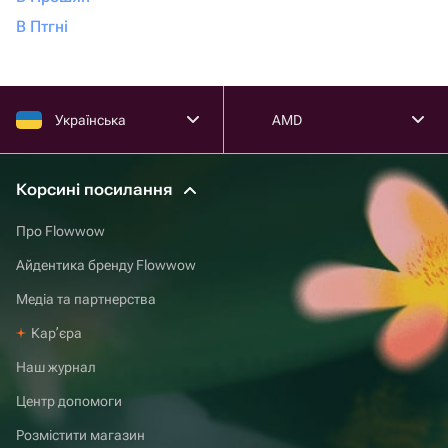
В Птгні
Українська
AMD
Корсині посилання
Про Flowwow
Айдентика бренду Flowwow
Медіа та партнерства
Карʼєра
Наш журнал
Центр допомоги
Розмістити магазин