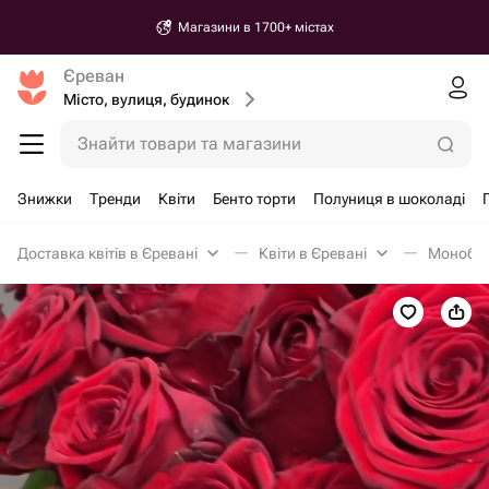
Магазини в 1700+ містах
Єреван
Місто, вулиця, будинок
Знайти товари та магазини
Знижки
Тренди
Квіти
Бенто торти
Полуниця в шоколаді
Доставка квітів в Єревані
Квіти в Єревані
Монобук