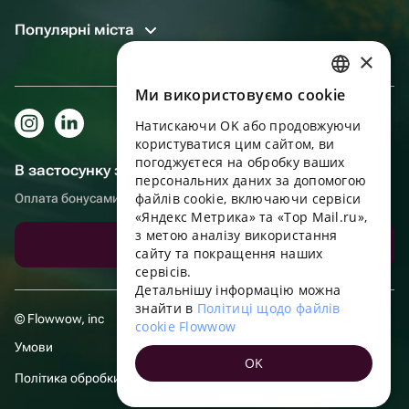
Популярні міста
×
Ми використовуємо cookie
RUSSIAN
Натискаючи OK або продовжуючи
ENGLISH
користуватися цим сайтом, ви
UKRAINIAN
погоджуєтеся на обробку ваших
В застосунку зручніше!
персональних даних за допомогою
PORTUGUESE
файлів cookie, включаючи сервіси
Оплата бонусами, самовивіз, зручний чат підтримки
«Яндекс Метрика» та «Top Mail.ru»,
SPANISH
з метою аналізу використання
Завантажити додаток
сайту та покращення наших
HUNGARIAN
сервісів.
ITALIAN
Детальнішу інформацію можна
знайти в
Політиці щодо файлів
FRENCH
© Flowwow, inc
cookie Flowwow
TURKISH
Умови
OK
GERMAN
Політика обробки даних
POLISH