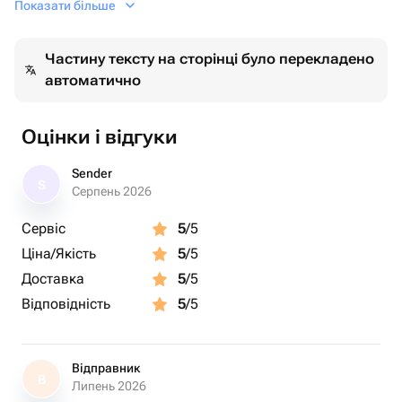
Показати більше
Бережно упакуем букет в крафт и доставим по адресу.
Добавим открытку с текстом по желанию. 4 простых
Частину тексту на сторінці було перекладено
правила, чтобы букет простоял долго: Смена воды раз
автоматично
в сутки; Подрезайте стебли на 0,5см при каждой смене
воды; Ставьте букет в прохладное место, не у окна;
Следите за свежестью воды, не допускайте попадания
Оцінки і відгуки
листьев и лепестков в воду.
Sender
S
Серпень 2026
Сервіс
5
/5
Ціна/Якість
5
/5
Доставка
5
/5
Відповідність
5
/5
Відправник
В
Липень 2026