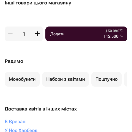
Інші товари цього магазину
150 000
֏
Додати
112 500
֏
Радимо
Монобукети
Набори з квітами
Поштучно
К
Доставка квітів в інших містах
В Єревані
У Нор Харберд