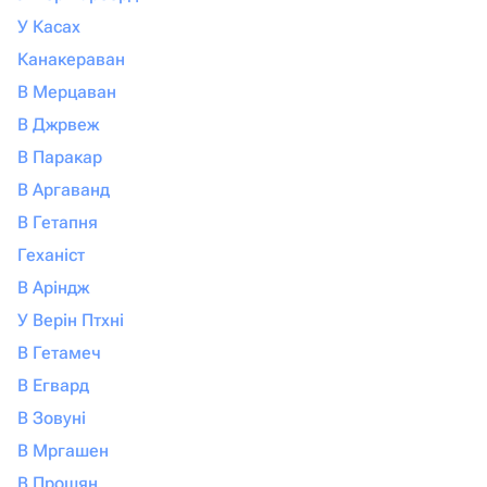
У Касах
Канакераван
В Мерцаван
В Джрвеж
В Паракар
В Аргаванд
В Гетапня
Геханіст
В Аріндж
У Верін Птхні
В Гетамеч
В Егвард
В Зовуні
В Мргашен
В Прошян