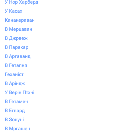
У Нор Харберд
У Касах
Канакераван
В Мерцаван
В Джрвеж
В Паракар
В Аргаванд
В Гетапня
Геханіст
В Аріндж
У Верін Птхні
В Гетамеч
В Егвард
В Зовуні
В Мргашен