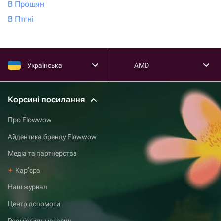
В Прошян
В Птгні
Українська
AMD
Корсині посилання
Про Flowwow
Айдентика бренду Flowwow
Медіа та партнерства
Карʼєра
Наш журнал
Центр допомоги
Розмістити магазин