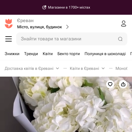
Магазини в 1700+ містах
Єреван
Місто, вулиця, будинок
Знайти товари та магазини
Знижки
Тренди
Квіти
Бенто торти
Полуниця в шоколаді
Доставка квітів в Єревані
Квіти в Єревані
Монобук