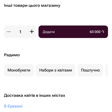
Інші товари цього магазину
Додати
60 000
֏
Радимо
Монобукети
Набори з квітами
Поштучно
К
Доставка квітів в інших містах
В Єревані