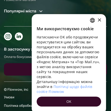
Популярні міста
×
Ми використовуємо cookie
RUSSIAN
Натискаючи OK або продовжуючи
ENGLISH
користуватися цим сайтом, ви
UKRAINIAN
погоджуєтеся на обробку ваших
В застосунку зручніше!
персональних даних за допомогою
PORTUGUESE
файлів cookie, включаючи сервіси
Оплата бонусами, самовивіз, зручний чат підтримки
«Яндекс Метрика» та «Top Mail.ru»,
SPANISH
з метою аналізу використання
Завантажити додаток
сайту та покращення наших
HUNGARIAN
сервісів.
ITALIAN
Детальнішу інформацію можна
знайти в
Політиці щодо файлів
FRENCH
© Flowwow, inc
cookie Flowwow
TURKISH
Умови
OK
GERMAN
Політика обробки даних