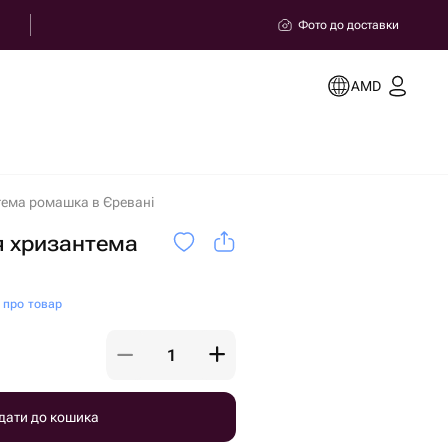
Фото до доставки
AMD
тема ромашка в Єревані
я хризантема
и про товар
дати до кошика