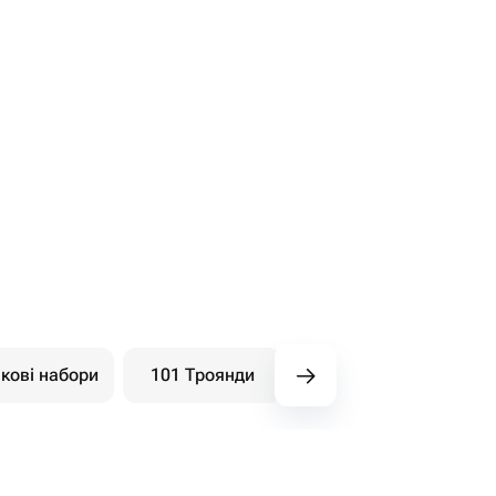
кові набори
101 Троянди
Букети ягідні