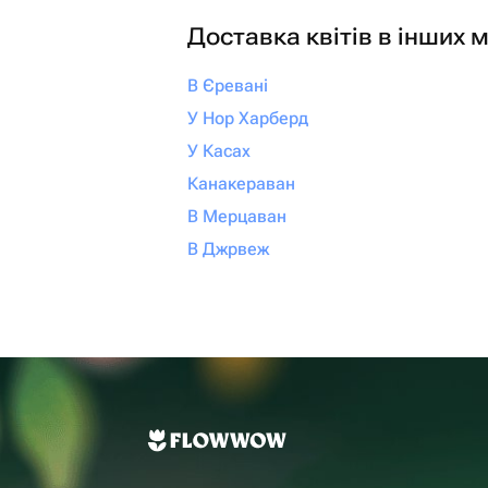
Доставка квітів в інших м
В Єревані
У Нор Харберд
У Касах
Канакераван
В Мерцаван
В Джрвеж