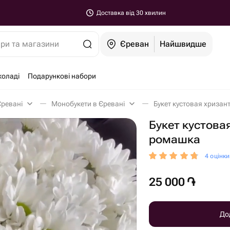
Доставка від 30 хвилин
ари та магазини
Єреван
Найшвидше
коладі
Подарункові набори
Єревані
Монобукети в Єревані
Букет кустовая хризан
Букет кустова
ромашка
4 оцінк
25 000
֏
До