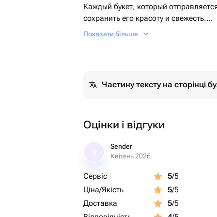
Каждый букет, который отправляется
сохранить его красоту и свежесть.
- ОБЯЗАТЕЛЬНО к букету мы предос
Показати більше
сохранения свежести цветов.
Этот букет станет идеальным подарк
романтического свидания до торжест
Частину тексту на сторінці 
поднять настроение близкому челове
пространство, но и подарит радость
Подарите себе или своим близким эт
мгновениями счастья!
Оцінки і відгуки
Sender
S
Квітень 2026
Сервіс
5
/5
Ціна/Якість
5
/5
Доставка
5
/5
Відповідність
4
/5