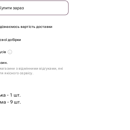
Купити зараз
и дізнаємось вартість доставки
 свої добірки
усів
азин.
агазини з відмінними відгуками, які
я якісного сервісу.
ка - 1 шт.
а - 9 шт.