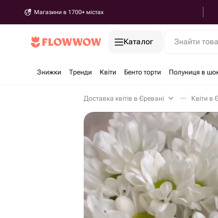
Магазини в 1700+ містах
Каталог
Знайти тов
Знижки
Тренди
Квіти
Бенто торти
Полуниця в шо
Доставка квітів в Єревані
Квіти в 