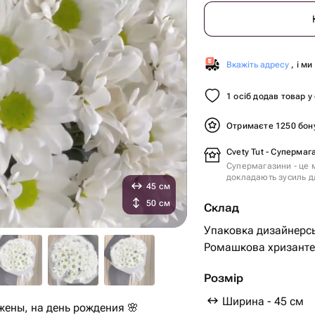
Вкажіть адресу
, і м
1 осіб додав товар у
Отримаєте 1250 бон
Cvety Tut - Супермаг
Супермагазини - це м
докладають зусиль дл
45 см
50 см
Склад
Упаковка дизайнерсь
Ромашкова хризантем
Розмір
Ширина - 45 см
жены, на день рождения 🌸