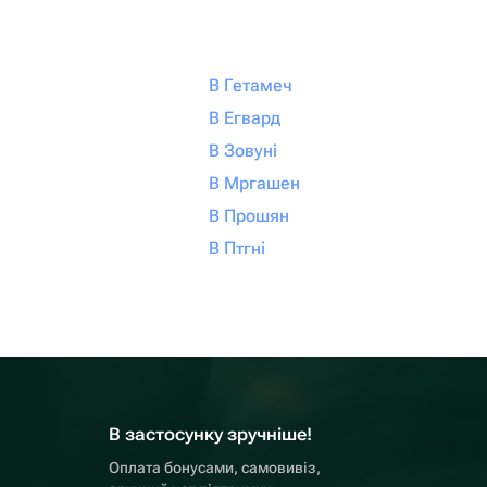
В Гетамеч
В Егвард
В Зовуні
В Мргашен
В Прошян
В Птгні
В застосунку зручніше!
Оплата бонусами, самовивіз,