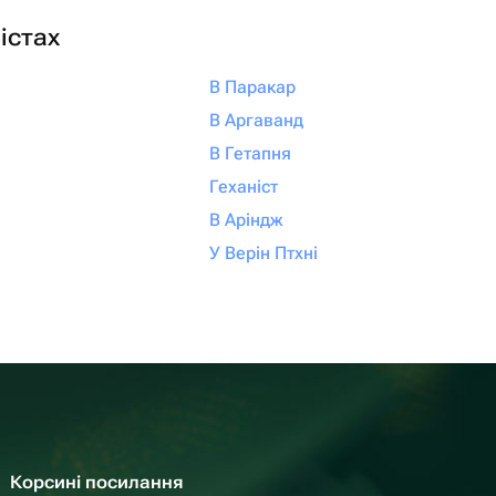
істах
В Паракар
В Аргаванд
В Гетапня
Геханіст
В Аріндж
У Верін Птхні
Корсині посилання