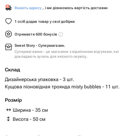
Вкажіть адресу
, і ми дізнаємось вартість доставки
1 осіб додав товар у свої добірки
Отримаєте 600 бонусів
Sweet Story - Супермагазин.
Супермагазини - це магазини з відмінними відгуками, які
докладають зусиль для якісного сервісу.
Склад
Дизайнерська упаковка - 3 шт.
Кущова піоновідная троянда misty bubbles - 11 шт.
Розмір
Ширина - 35 см
Висота - 50 см