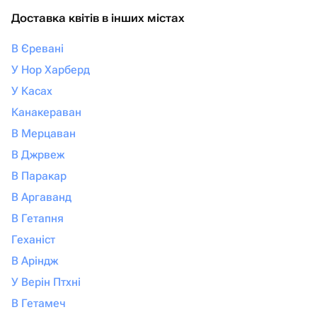
Доставка квітів в інших містах
В Єревані
У Нор Харберд
У Касах
Канакераван
В Мерцаван
В Джрвеж
В Паракар
В Аргаванд
В Гетапня
Геханіст
В Аріндж
У Верін Птхні
В Гетамеч