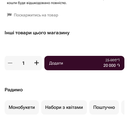
кошти буде відшкодовано повністю.
Поскаржитись на товар
Інші товари цього магазину
25 000
֏
Додати
20 000
֏
Радимо
Монобукети
Набори з квітами
Поштучно
К