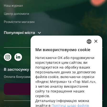
Наш журнал
Центр допомоги
Розмістити магазин
Популярні міста
×
Ми використовуємо cookie
RUSSIAN
Натискаючи OK або продовжуючи
ENGLISH
користуватися цим сайтом, ви
UKRAINIAN
погоджуєтеся на обробку ваших
В застосунку зручніше!
персональних даних за допомогою
PORTUGUESE
файлів cookie, включаючи сервіси
Оплата бонусами, самовивіз, зручний чат підтримки
«Яндекс Метрика» та «Top Mail.ru»,
SPANISH
з метою аналізу використання
Завантажити додаток
сайту та покращення наших
HUNGARIAN
сервісів.
ITALIAN
Детальнішу інформацію можна
знайти в
Політиці щодо файлів