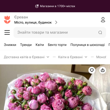
Магазини в 1700+ містах
Єреван
Місто, вулиця, будинок
Знайти товари та магазини
Знижки
Тренди
Квіти
Бенто торти
Полуниця в шоколаді
Доставка квітів в Єревані
Квіти в Єревані
Монобук