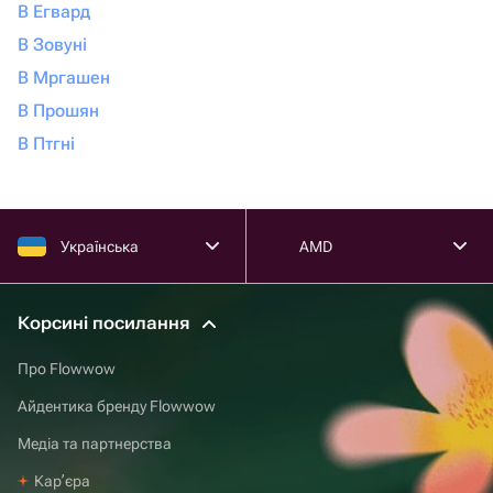
В Егвард
В Зовуні
В Мргашен
В Прошян
В Птгні
Українська
AMD
Корсині посилання
Про Flowwow
Айдентика бренду Flowwow
Медіа та партнерства
Карʼєра