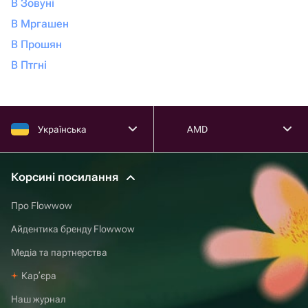
В Зовуні
В Мргашен
В Прошян
В Птгні
Українська
AMD
Корсині посилання
Про Flowwow
Айдентика бренду Flowwow
Медіа та партнерства
Карʼєра
Наш журнал