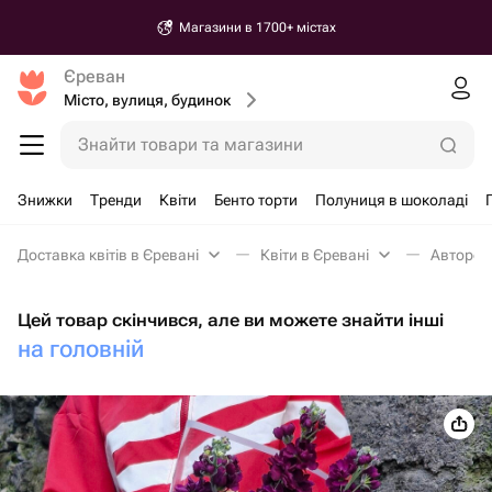
Магазини в 1700+ містах
Єреван
Місто, вулиця, будинок
Знайти товари та магазини
Знижки
Тренди
Квіти
Бенто торти
Полуниця в шоколаді
Доставка квітів в Єревані
Квіти в Єревані
Авторськ
Цей товар скінчився, але ви можете знайти інші
на головній