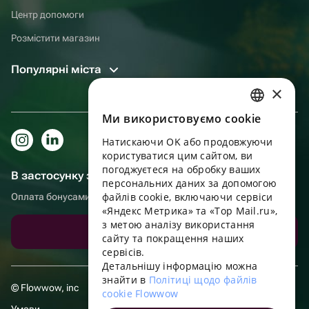
Центр допомоги
Розмістити магазин
Популярні міста
×
Ми використовуємо cookie
RUSSIAN
Натискаючи OK або продовжуючи
ENGLISH
користуватися цим сайтом, ви
UKRAINIAN
погоджуєтеся на обробку ваших
В застосунку зручніше!
персональних даних за допомогою
PORTUGUESE
файлів cookie, включаючи сервіси
Оплата бонусами, самовивіз, зручний чат підтримки
«Яндекс Метрика» та «Top Mail.ru»,
SPANISH
з метою аналізу використання
Завантажити додаток
сайту та покращення наших
HUNGARIAN
сервісів.
ITALIAN
Детальнішу інформацію можна
знайти в
Політиці щодо файлів
FRENCH
© Flowwow, inc
cookie Flowwow
TURKISH
Умови