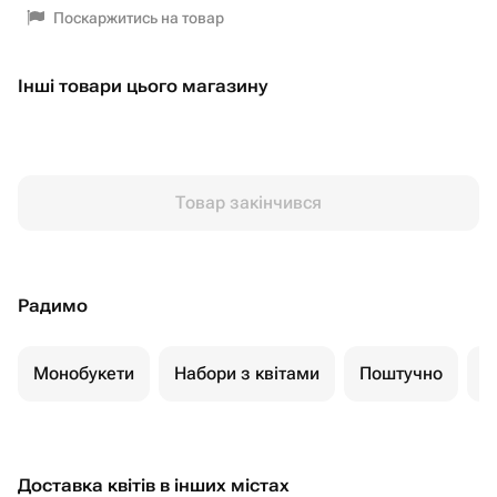
Поскаржитись на товар
Інші товари цього магазину
Товар закінчився
Радимо
Монобукети
Набори з квітами
Поштучно
К
Доставка квітів в інших містах