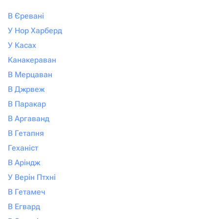
В Єревані
У Нор Харберд
У Касах
Канакераван
В Мерцаван
В Джрвеж
В Паракар
В Аргаванд
В Гетапня
Геханіст
В Аріндж
У Верін Птхні
В Гетамеч
В Егвард