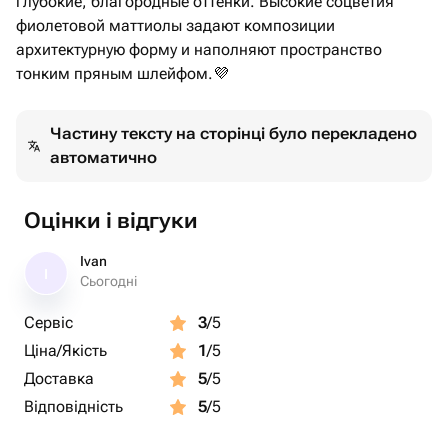
глубокие, благородные оттенки. Высокие соцветия
фиолетовой маттиолы задают композиции
архитектурную форму и наполняют пространство
тонким пряным шлейфом.💜
Частину тексту на сторінці було перекладено
автоматично
Оцінки і відгуки
Ivan
I
Сьогодні
Сервіс
3
/5
Ціна/Якість
1
/5
Доставка
5
/5
Відповідність
5
/5